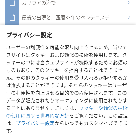
ガリラヤの海で
最後の出現と，西暦33年のペンテコステ
神の右で
プライバシー設定
イエスは神が求める事柄をすべてなし終える
ユーザーの利便性を可能な限り向上させるため，当ウェ
ブサイトはクッキーおよび類似の技術を使用します。ク
ッキーの中には当ウェブサイトが機能するために必須の
ものもあり，そのクッキーを拒否することはできませ
ん。その他のクッキーの使用を受け入れるか拒否するか
は選択することができます。それらのクッキーはユーザ
日本語
シェアする
設定
ーの利便性を向上させる目的でのみ使用されます。この
Copyright
© 2026 Watch Tower Bible and Tract Society of Pennsylvania
データが販売されたりマーケティングに使用されたりす
利用規約
プライバシーに関する方針
プライバシー設定
JW.ORG
ることはありません。詳しくは，
クッキーや類似の技術
ログイン
の使用に関する世界的な方針
をご覧ください。この設定
は，
プライバシー設定
からいつでもカスタマイズできま
す。