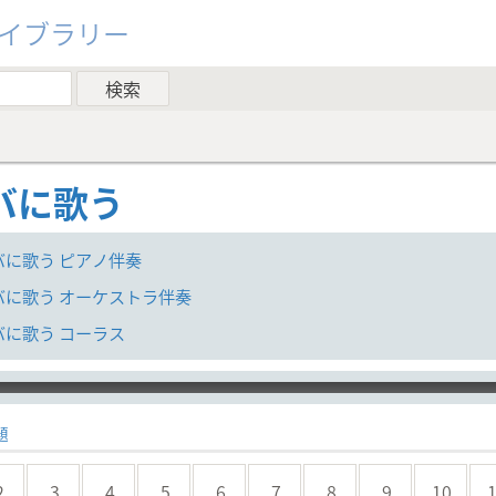
ライブラリー
バに歌う
バに歌う ピアノ伴奏
バに歌う オーケストラ伴奏
バに歌う コーラス
yer
題
2
3
4
5
6
7
8
9
10