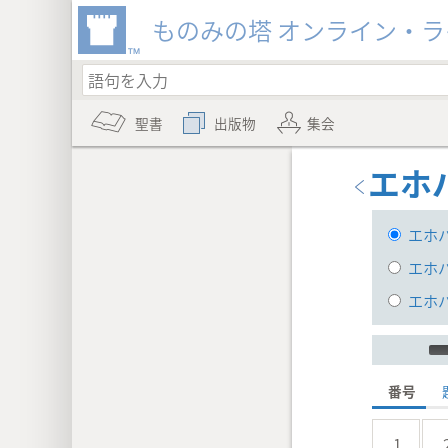
ものみの塔 オンライン・
聖書
出版物
集会
エホ
エホ
エホ
エホ
Audio Pla
番号
1