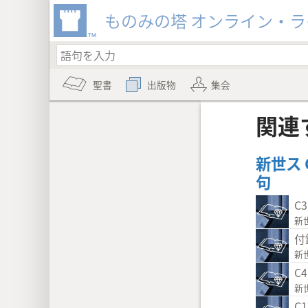
ものみの塔 オンライン・
聖書
出版物
集会
関連
新世ス
句
C
新
付
新
C
新
C