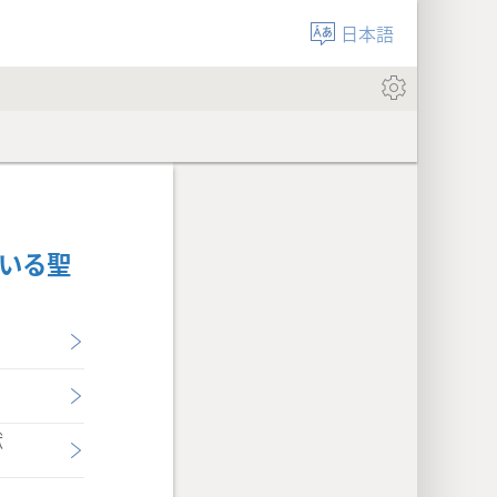
日本語
ている聖
献