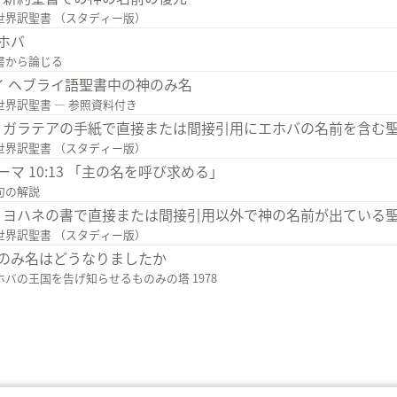
世界訳聖書 （スタディー版）
ホバ
書から論じる
イ ヘブライ語聖書中の神のみ名
世界訳聖書 ― 参照資料付き
2 ガラテアの手紙で直接または間接引用にエホバの名前を含む
世界訳聖書 （スタディー版）
ーマ 10:13 「主の名を呼び求める」
句の解説
3 ヨハネの書で直接または間接引用以外で神の名前が出ている
世界訳聖書 （スタディー版）
のみ名はどうなりましたか
ホバの王国を告げ知らせるものみの塔 1978