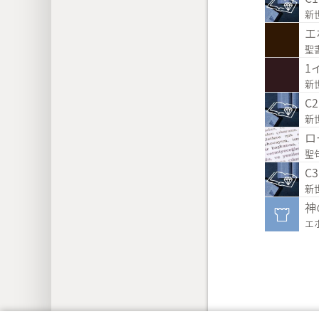
新
エ
聖
1
新
C
新
ロ
聖
C
新
神
エ