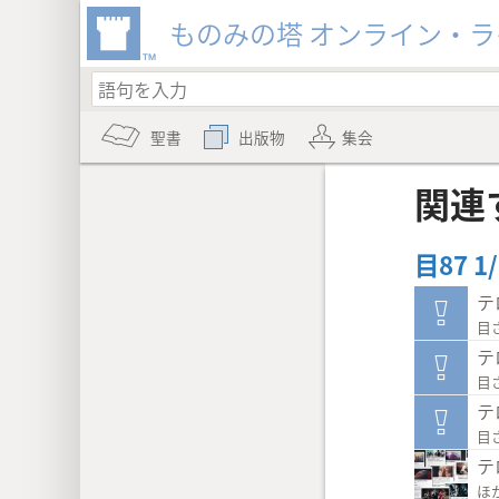
ものみの塔 オンライン・
聖書
出版物
集会
関連
目87 
テ
目ざ
テ
目ざ
テ
目ざ
テ
ほ