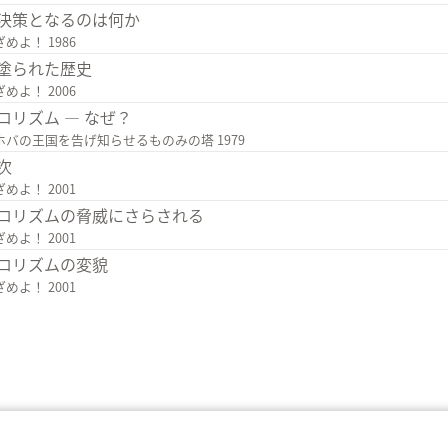
決策となるのは何か
めよ！ 1986
塗られた歴史
めよ！ 2006
ロリズム ― なぜ？
ホバの王国を告げ知らせるものみの塔 1979
次
めよ！ 2001
ロリズムの脅威にさらされる
めよ！ 2001
ロリズムの変貌
めよ！ 2001
利用規約
プライバシーに関する方針
プラ
nd Tract Society of Pennsylvania