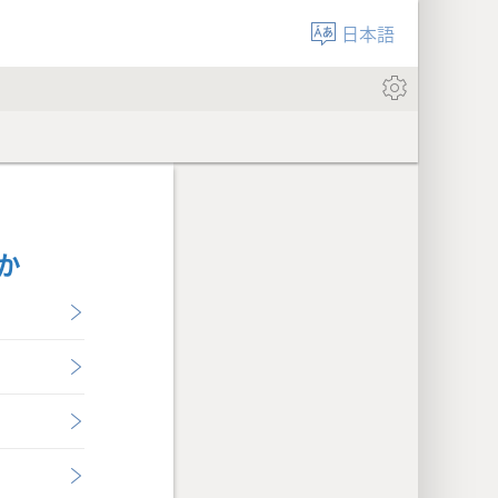
日本語
るか