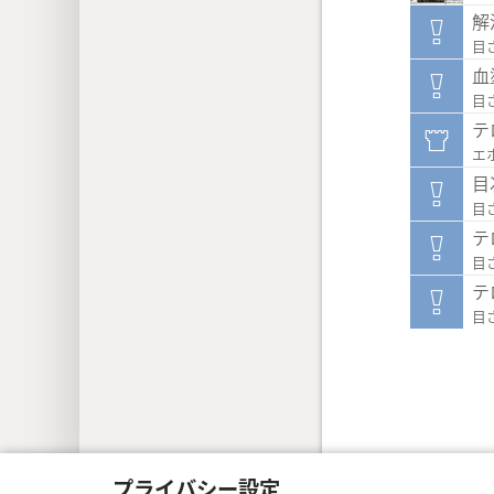
解
目ざ
血
目ざ
テ
エ
目
目ざ
テ
目ざ
テ
目ざ
Copyright
© 2026 Watch Tower Bible a
プライバシー設定