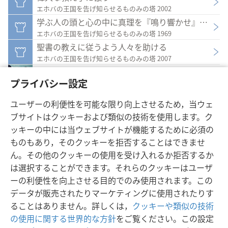
エホバの王国を告げ知らせるものみの塔 2002
学ぶ人の頭と心の中に真理を『鳴り響かせ』なさい
エホバの王国を告げ知らせるものみの塔 1969
聖書の教えに従うよう人々を助ける
エホバの王国を告げ知らせるものみの塔 2007
バプテスマを目指して進歩するよう助ける（パート
プライバシー設定
エホバの王国を告げ知らせるものみの塔（研究用）2020
ユーザーの利便性を可能な限り向上させるため，当ウェ
ブサイトはクッキーおよび類似の技術を使用します。ク
ッキーの中には当ウェブサイトが機能するために必須の
ものもあり，そのクッキーを拒否することはできませ
日本語
設定
ん。その他のクッキーの使用を受け入れるか拒否するか
Copyright
© 2026 Watch Tower Bible and Tract Society of Pennsylvania
は選択することができます。それらのクッキーはユーザ
利用規約
プライバシーに関する方針
プライバシー設定
JW.ORG
ーの利便性を向上させる目的でのみ使用されます。この
ログイン
データが販売されたりマーケティングに使用されたりす
ることはありません。詳しくは，
クッキーや類似の技術
の使用に関する世界的な方針
をご覧ください。この設定