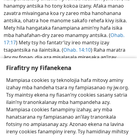
hanampy antsika ho tony kokoa izany. Afaka manao
zavatra mivaingana koa ry zareo mba hanohanana
antsika, ohatra hoe manome sakafo rehefa kivy isika.
Mety hila hangataka fanampiana amin’ny hafa isika
mba hahafahan-dry zareo manampy antsika. (
Ohab.
17:17
) Mety tsy ho fantatr’izy ireo mantsy izay
tsapantsika na ilaintsika. (
Ohab. 14:10
) Raha maratra
àry ny fonao, dia aza misalasala miresaka an’izay
tsapanao amin’ny namana matotra. Ampahafantaro an-
Firafitry ny Fifanekena
dry zareo hoe ahoana no azony anampiana anao. Mety
hifidy ny hiresaka amin’ny anti-panahy iray na roa
Mampiasa cookies sy teknolojia hafa mitovy aminy
manavanana anao ianao. Misy anabavy indray mahita
izahay mba handeha tsara ny fampiasanao ny jw.org.
hoe mampahery ny miresaka amin’ny anabavy matotra.
Tsy maintsy ekena ny fiasan’ny cookies sasany satria
w24.10
40:15-16
ilain’ny tranonkalanay mba hampandeha azy.
Mampiasa cookies fanampiny izahay, ary mba
Fandinihana ny Soratra Masina Isan’andro—2026
hanatsarana ny fampiasanao an’ilay tranonkala
fotsiny no ampiasanay azy. Azonao ekena na lavina
Tenin’ny Tanana Malagasy
Hizara
Firafitra
ireny cookies fanampiny ireny. Tsy hamidinay mihitsy
Copyright
© 2026 Watch Tower Bible and Tract Society of Pennsylvania