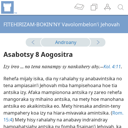
FITEHIRIZAM-BOKIN’NY Vavolombelon'i Jehovah
Androany
Asabotsy 8 Aogositra
Kol. 4:11
Izy ireo ... no tena nanampy sy nankahery ahy.​—
.
Rehefa mijaly isika, dia ny rahalahy sy anabavintsika no
tena ampiasain’i Jehovah mba hampisehoana hoe tia
antsika izy. Afaka mampionona antsika ry zareo rehefa
mangoraka sy mihaino antsika, na mety hoe manohana
antsika eo akaikintsika eo. Mety hiresaka andinin-teny
mampahery koa izy na hiara-mivavaka amintsika. (
Rom.
15:4
) Mety hisy rahalahy na anabavy indraindray
hampahatsiahy antsika ny fomba fisainan’i Jehovah, ka