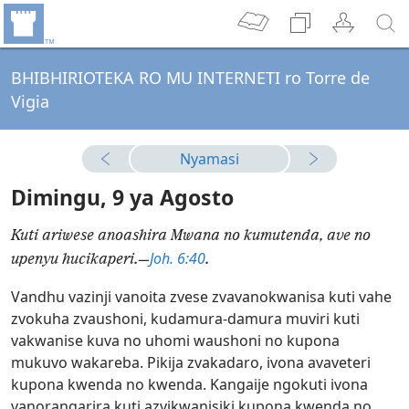
BHIBHIRIOTEKA RO MU INTERNETI ro Torre de
Vigia
Nyamasi
Dimingu, 9 ya Agosto
Kuti ariwese anoashira Mwana no kumutenda, ave no
Joh. 6:40
upenyu hucikaperi.
—
.
Vandhu vazinji vanoita zvese zvavanokwanisa kuti vahe
zvokuha zvaushoni, kudamura-damura muviri kuti
vakwanise kuva no uhomi waushoni no kupona
mukuvo wakareba. Pikija zvakadaro, ivona avaveteri
kupona kwenda no kwenda. Kangaije ngokuti ivona
vanorangarira kuti azvikwanisiki kupona kwenda no