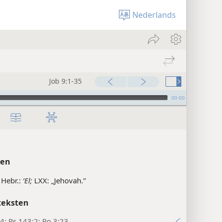
Nederlands
Job 9:1-35
00:00
ten
 Hebr.:
ʼEl;
LXX: „Jehovah.”
teksten
4; Ps 143:2; Ro 3:23