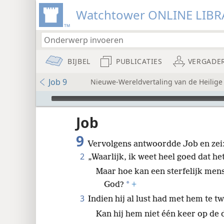
Watchtower ONLINE LIBR
BIJBEL
PUBLICATIES
VERGADE
Job 9
Nieuwe-Wereldvertaling van de Heilige
Audio Player
Job
9
Vervolgens antwoordde Job en zei
2
„Waarlijk, ik weet heel goed dat het
Maar hoe kan een sterfelijk mens
*
God?
+
8
3
Indien hij al lust had met hem te tw
16
Kan hij hem niet één keer op de