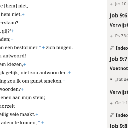
+
Jer 10
ie [hem] niet,
Job 9:6
 hem niet.
+
erstaan?
Verwijs
 gij?’
+
+
Ps 75:
nden;
+
Inde
*
an een bestormer
+
zich buigen.
em antwoord!
Job 9:7
em kiezen,
+
Voetno
ijk gelijk, niet zou antwoorden.
+
*
„Tot d
ding zou ik om gunst smeken.
+
ntwoorden?
+
Verwijs
 lenen aan mijn stem;
+
Ge 1:1
morzelt
llig vele maakt.
+
Inde
*
p adem te komen,
+
Job 9:8