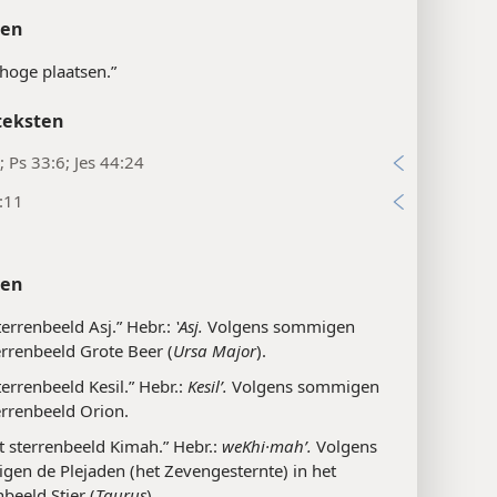
ten
 „hoge plaatsen.”
teksten
; Ps 33:6; Jes 44:24
:11
ten
terrenbeeld Asj.” Hebr.:
ʽAsj.
Volgens sommigen
errenbeeld Grote Beer (
Ursa Major
).
terrenbeeld Kesil.” Hebr.:
Kesilʹ.
Volgens sommigen
errenbeeld Orion.
t sterrenbeeld Kimah.” Hebr.:
weKhi·mahʹ.
Volgens
en de Plejaden (het Zevengesternte) in het
nbeeld Stier (
Taurus
).