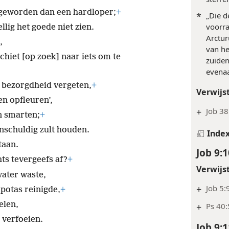
r geworden dan een hardloper;
+
*
„Die d
voorra
llig het goede niet zien.
Arctu
,
van he
chiet [op zoek] naar iets om te
zuiden
evenaa
n bezorgdheid vergeten,
+
Verwijs
n opfleuren’,
+
Job 38
n smarten;
+
 onschuldig zult houden.
Inde
taan.
Job 9:1
ts tevergeefs af?
+
Verwijs
water waste,
+
Job 5:
 potas reinigde,
+
elen,
+
Ps 40:
 verfoeien.
Job 9:1