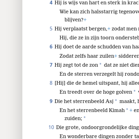
4
Hij is wijs van hart en sterk in krac
24
Wie kan zich halsstarrig tegeno
blijven?
+
32
5
Hij verplaatst bergen,
+
zodat men n
Hij, die ze in zijn toorn onderst
6
Hij doet de aarde schudden van haa
Zodat zelfs haar zuilen
+
sidderen
7
*
Hij zegt tot de zon
dat ze niet die
En de sterren verzegelt hij rond
8
[Hij] die de hemel uitspant, hij alle
*
En treedt over de hoge golven
9
*
Die het sterrenbeeld Asj
maakt, h
*
En het sterrenbeeld Kimah
+
en
*
zuiden;
10
Die grote, ondoorgrondelijke ding
En wonderbare dingen zonder ta