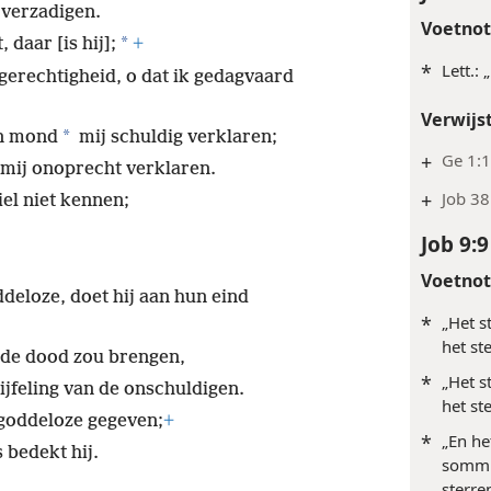
e verzadigen.
Voetno
*
 daar [is hij];
+
*
Lett.:
 gerechtigheid, o dat ik gedagvaard
Verwijs
*
en mond
mij schuldig verklaren;
+
Ge 1:1
j mij onoprecht verklaren.
+
Job 38
iel niet kennen;
Job 9:9
Voetno
ddeloze, doet hij aan hun eind
*
„Het s
het st
 de dood zou brengen,
*
„Het s
ijfeling van de onschuldigen.
het st
 goddeloze gegeven;
+
*
„En he
 bedekt hij.
sommig
sterre