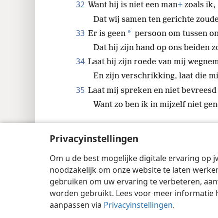
32
Want hij is niet een man
+
zoals ik,
Dat wij samen ten gerichte zoud
33
*
Er is geen
persoon om tussen ons
Dat hij zijn hand op ons beiden z
34
Laat hij zijn roede van mij wegne
En zijn verschrikking, laat die m
35
Laat mij spreken en niet bevreesd
Want zo ben ik in mijzelf niet gen
Privacyinstellingen
Om u de best mogelijke digitale ervaring op j
Copyright
© 2026 Watch Tower Bible and 
noodzakelijk om onze website te laten werken
gebruiken om uw ervaring te verbeteren, aan
worden gebruikt. Lees voor meer informatie 
aanpassen via
Privacyinstellingen
.