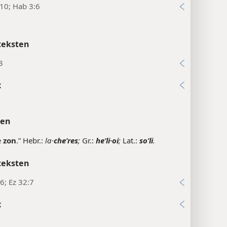
:10; Hab 3:6
teksten
3
x
ten
e
zon
.” Hebr.:
la·
cheʹres
;
Gr.:
heʹli·oi
;
Lat.:
soʹli
.
teksten
6; Ez 32:7
x