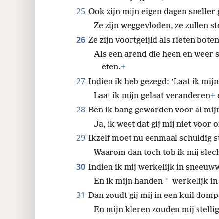
25
Ook zijn mijn eigen dagen snelle
Ze zijn weggevloden, ze zullen ste
26
Ze zijn voortgeijld als rieten boten
Als een arend die heen en weer s
eten.
+
27
Indien ik heb gezegd: ’Laat ik mij
Laat ik mijn gelaat veranderen
+
e
28
Ben ik bang geworden voor al mij
Ja, ik weet dat gij mij niet voor
29
Ikzelf moet nu eenmaal schuldig s
Waarom dan toch tob ik mij slech
30
Indien ik mij werkelijk in sneeuw
*
En ik mijn handen
werkelijk in
31
Dan zoudt gij mij in een kuil domp
En mijn kleren zouden mij stellig