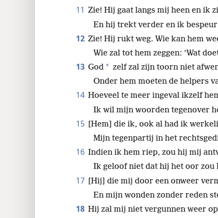
11
Zie! Hij gaat langs mij heen en ik z
En hij trekt verder en ik bespeur
12
Zie! Hij rukt weg. Wie kan hem we
Wie zal tot hem zeggen: ’Wat doet
13
*
God
zelf zal zijn toorn niet afwe
Onder hem moeten de helpers v
14
Hoeveel te meer ingeval ikzelf h
Ik wil mijn woorden tegenover h
15
[Hem] die ik, ook al had ik werkel
Mijn tegenpartij in het rechtsge
16
Indien ik hem riep, zou hij mij a
Ik geloof niet dat hij het oor zou
17
[Hij] die mij door een onweer ver
En mijn wonden zonder reden ste
18
Hij zal mij niet vergunnen weer o