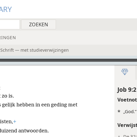
ARY
RINGEN
 Schrift — met studieverwijzingen
:
Job 9:2
 zo is.
Voetno
 gelijk hebben in een geding met
*
„God.”
isten,
+
Verwijs
 duizend antwoorden.
+
De 32: