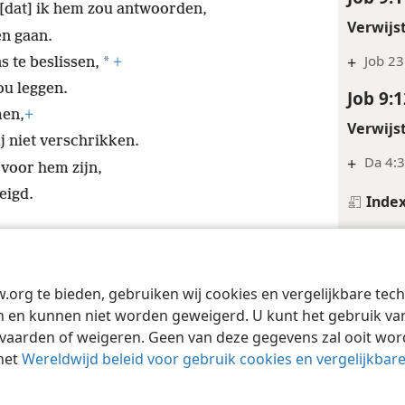
 [dat] ik hem zou antwoorden,
Verwijs
en gaan.
+
Job 23
*
 te beslissen,
+
ou leggen.
Job 9:1
men,
+
Verwijs
ij niet verschrikken.
+
Da 4:3
 voor hem zijn,
eigd.
Inde
Job 9:1
Voetno
w.org te bieden, gebruiken wij cookies en vergelijkbare te
Tract Society of Pennsylvania
Gebruiksvoorwaarden
Privacybeleid
Priva
*
„God.”
 en kunnen niet worden geweigerd. U kunt het gebruik van 
*
„Besto
vaarden of weigeren. Geen van deze gegevens zal ooit wo
het
Wereldwijd beleid voor gebruik cookies en vergelijkbar
Verwijs