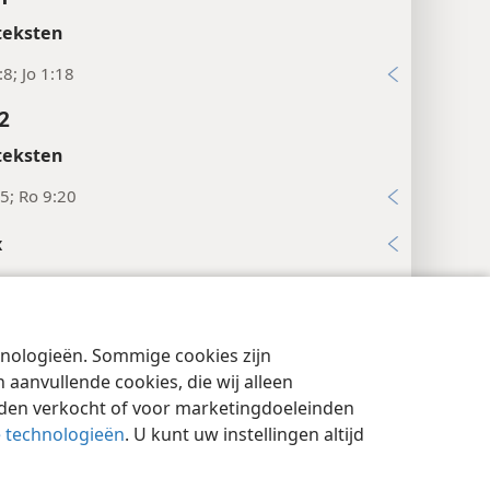
teksten
:8; Jo 1:18
2
teksten
5; Ro 9:20
x
3
ten
chnologieën. Sommige cookies zijn
cyinstellingen
Inloggen
JW.ORG
 Hebr.:
ʼElōʹah.
Zie
3:4
vtn.
aanvullende cookies, die wij alleen
rmer.” Hebr.:
raʹhav.
Zie
26:12
vtn.
rden verkocht of voor marketingdoeleinden
e technologieën
. U kunt uw instellingen altijd
teksten