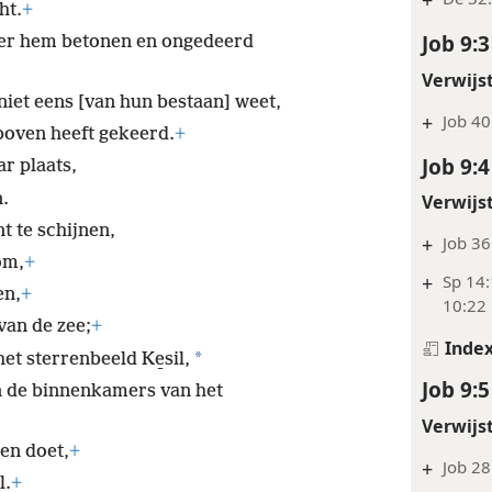
ht.
+
Job 9:3
ver hem betonen en ongedeerd
Verwijs
iet eens [van hun bestaan] weet,
+
Job 40
eboven heeft gekeerd.
+
Job 9:4
r plaats,
.
Verwijs
nt te schijnen,
+
Job 36
om,
+
+
Sp 14:
en,
+
10:22
van de zee;
+
Inde
*
et sterrenbeeld Ke̱sil,
Job 9:5
 de binnenkamers van het
Verwijs
en doet,
+
+
Job 28
l.
+