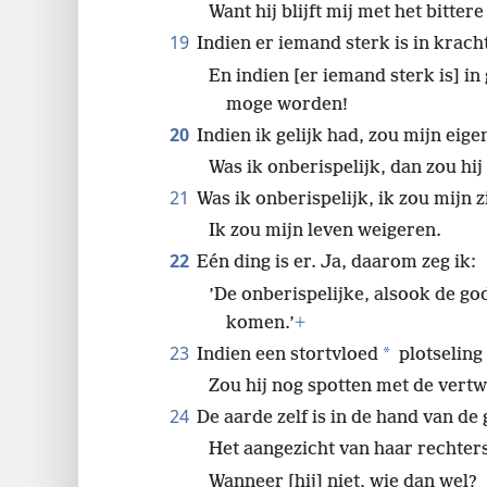
Want hij blijft mij met het bitter
19
Indien er iemand sterk is in kracht,
En indien [er iemand sterk is] in
moge worden!
20
Indien ik gelijk had, zou mijn eig
Was ik onberispelijk, dan zou hi
21
Was ik onberispelijk, ik zou mijn z
Ik zou mijn leven weigeren.
22
Eén ding is er. Ja, daarom zeg ik:
’De onberispelijke, alsook de go
komen.’
+
23
*
Indien een stortvloed
plotseling
Zou hij nog spotten met de vertw
24
De aarde zelf is in de hand van de
Het aangezicht van haar rechters
Wanneer [hij] niet, wie dan wel?