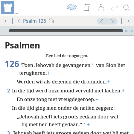
Psalm 126
Audio Player
00:00
Psalmen
Een lied der opgangen.
126
*
Toen Jehovah de gevangenen
van Si̱on liet
terugkeren,
+
Werden wij als degenen die droomden.
+
2
In die tijd werd onze mond vervuld met lachen,
+
En onze tong met vreugdegeroep.
+
In die tijd ging men onder de natiën zeggen:
+
„Jehovah heeft iets groots gedaan door wat
*
hij met hen heeft gedaan.”
+
3
Jehovah heeft iets groots gedaan door wat hij met