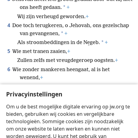
*
ons heeft gedaan.
+
Wij zijn verheugd geworden.
+
4
Doe toch terugkeren, o Jehovah, ons gezelschap
*
van gevangenen,
+
*
Als stroombeddingen in de Ne̱geb.
+
5
Wie met tranen zaaien,
+
Zullen zelfs met vreugdegeroep oogsten.
+
6
Wie zonder mankeren heengaat, al is het
wenend,
+
Terwijl hij een zak vol zaad bij zich draagt,
+
Privacyinstellingen
Zal zonder mankeren met vreugdegeroep
terugkomen,
+
Om u de best mogelijke digitale ervaring op jw.org te
Terwijl hij zijn schoven draagt.
+
bieden, gebruiken wij cookies en vergelijkbare
technologieën. Sommige cookies zijn noodzakelijk
om onze website te laten werken en kunnen niet
worden geweigerd. U kunt het gebruik van