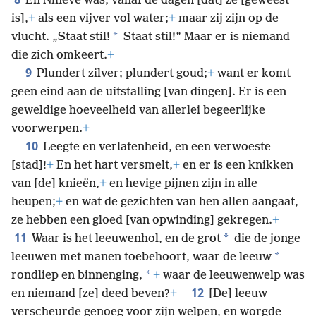
En Ni̱nevé was, vanaf de dagen [dat] ze [geweest
is],
+
als een vijver vol water;
+
maar zij zijn op de
*
vlucht. „Staat stil!
Staat stil!” Maar er is niemand
die zich omkeert.
+
9
Plundert zilver; plundert goud;
+
want er komt
geen eind aan de uitstalling [van dingen]. Er is een
geweldige hoeveelheid van allerlei begeerlijke
voorwerpen.
+
10
Leegte en verlatenheid, en een verwoeste
[stad]!
+
En het hart versmelt,
+
en er is een knikken
van [de] knieën,
+
en hevige pijnen zijn in alle
heupen;
+
en wat de gezichten van hen allen aangaat,
ze hebben een gloed [van opwinding] gekregen.
+
11
*
Waar is het leeuwenhol, en de grot
die de jonge
*
leeuwen met manen toebehoort, waar de leeuw
*
rondliep en binnenging,
+
waar de leeuwenwelp was
12
en niemand [ze] deed beven?
+
[De] leeuw
verscheurde genoeg voor zijn welpen, en worgde