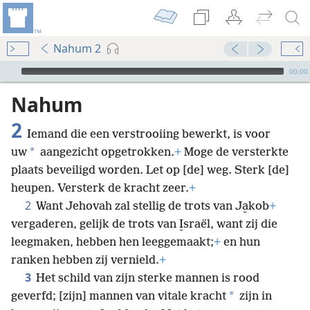
Nahum 2
Audio Player
00:00
Nahum
2
Iemand die een verstrooiing bewerkt, is voor
*
uw
aangezicht opgetrokken.
+
Moge de versterkte
plaats beveiligd worden. Let op [de] weg. Sterk [de]
heupen. Versterk de kracht zeer.
+
2
Want Jehovah zal stellig de trots van Ja̱kob
+
vergaderen, gelijk de trots van I̱sraël, want zij die
leegmaken, hebben hen leeggemaakt;
+
en hun
ranken hebben zij vernield.
+
3
Het schild van zijn sterke mannen is rood
*
geverfd; [zijn] mannen van vitale kracht
zijn in