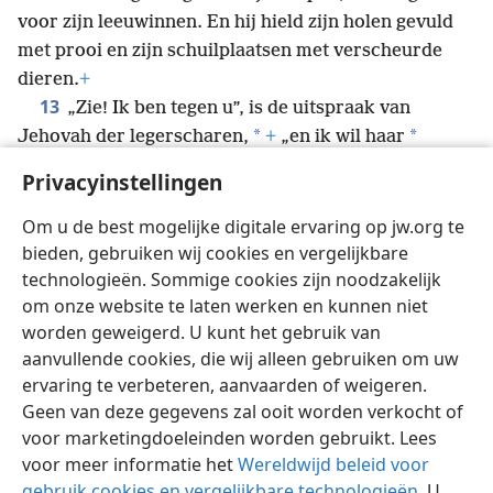
voor zijn leeuwinnen. En hij hield zijn holen gevuld
met prooi en zijn schuilplaatsen met verscheurde
dieren.
+
13
„Zie! Ik ben tegen u”, is de uitspraak van
*
*
Jehovah der legerscharen,
+
„en ik wil haar
strijdwagen in rook verbranden.
+
En een zwaard zal
Privacyinstellingen
uw jonge leeuwen met manen verslinden.
+
En ik wil
uw prooi van de aarde afsnijden, en de stem van uw
Om u de best mogelijke digitale ervaring op jw.org te
boodschappers zal niet meer gehoord worden.”
+
bieden, gebruiken wij cookies en vergelijkbare
technologieën. Sommige cookies zijn noodzakelijk
om onze website te laten werken en kunnen niet
worden geweigerd. U kunt het gebruik van
aanvullende cookies, die wij alleen gebruiken om uw
Nederlands
Delen
Instellingen
ervaring te verbeteren, aanvaarden of weigeren.
Copyright
© 2026 Watch Tower Bible and Tract Society of Pennsylvania
Geen van deze gegevens zal ooit worden verkocht of
Gebruiksvoorwaarden
Privacybeleid
Privacyinstellingen
voor marketingdoeleinden worden gebruikt. Lees
Inloggen
JW.ORG
voor meer informatie het
Wereldwijd beleid voor
gebruik cookies en vergelijkbare technologieën
. U