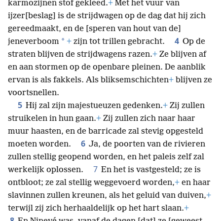
karmozijnen stof gekleed.
+
Met het vuur van
ijzer[beslag] is de strijdwagen op de dag dat hij zich
gereedmaakt,
en de [speren van hout van de]
4
*
jeneverboom
+
zijn tot trillen gebracht.
Op de
straten blijven de strijdwagens razen.
+
Ze blijven af
en aan stormen op de openbare pleinen. De aanblik
ervan is als fakkels. Als bliksemschichten
+
blijven ze
voortsnellen.
5
Hij zal zijn majestueuzen gedenken.
+
Zij zullen
struikelen in hun gaan.
+
Zij zullen zich naar haar
muur haasten, en de barricade zal stevig opgesteld
6
moeten worden.
Ja, de poorten van de rivieren
zullen stellig geopend worden, en het paleis zelf zal
7
werkelijk oplossen.
En het is vastgesteld; ze is
ontbloot; ze zal stellig weggevoerd worden,
+
en haar
slavinnen zullen kreunen, als het geluid van duiven,
+
terwijl zij zich herhaaldelijk op het hart slaan.
+
8