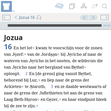
Jozua 16
Audio Player
00:00
Jozua
16
En het lot
+
kwam te voorschijn voor de zonen
van Jo̱zef:
+
van de Jorda̱a̱n
+
bij Je̱richo af naar de
wateren van Je̱richo in het oosten, de wildernis die
van Je̱richo naar het bergland van Be̱thel
+
2
oploopt.
En [de grens] ging vanuit Be̱thel,
behorend bij Luz,
+
en liep naar de grens der
3
Arkieten
+
te A̱taroth,
en ze daalde westwaarts af
naar de grens der Jaflethieten tot aan de grens van
Laag-Beth-Ho̱ron
+
en Ge̱zer,
+
en haar eindpunt bleek
bij de zee te zijn.
+