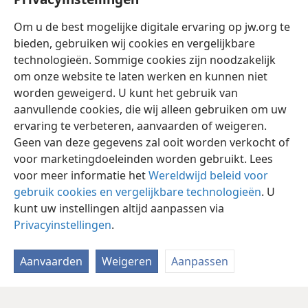
En de Kanaänieten die in Ge̱zer
+
woonden,
verdreven zij niet,
+
en de Kanaänieten wonen nog tot
Om u de best mogelijke digitale ervaring op jw.org te
op deze dag in het midden van E̱fraïm
+
en werden
bieden, gebruiken wij cookies en vergelijkbare
aan slaafse dwangarbeid onderworpen.
+
technologieën. Sommige cookies zijn noodzakelijk
om onze website te laten werken en kunnen niet
worden geweigerd. U kunt het gebruik van
aanvullende cookies, die wij alleen gebruiken om uw
ervaring te verbeteren, aanvaarden of weigeren.
Nederlands
Delen
Instellingen
Geen van deze gegevens zal ooit worden verkocht of
Copyright
© 2026 Watch Tower Bible and Tract Society of Pennsylvania
voor marketingdoeleinden worden gebruikt. Lees
Gebruiksvoorwaarden
Privacybeleid
Privacyinstellingen
Inloggen
JW.ORG
voor meer informatie het
Wereldwijd beleid voor
gebruik cookies en vergelijkbare technologieën
. U
kunt uw instellingen altijd aanpassen via
Privacyinstellingen
.
Aanvaarden
Weigeren
Aanpassen