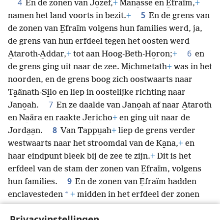
4
En de zonen van Jo̱zef,
+
Mana̱sse en E̱fraïm,
+
5
namen het land voorts in bezit.
+
En de grens van
de zonen van E̱fraïm volgens hun families werd, ja,
de grens van hun erfdeel tegen het oosten werd
6
A̱taroth-A̱ddar,
+
tot aan Hoog-Beth-Ho̱ron;
+
en
de grens ging uit naar de zee. Mi̱chmetath
+
was in het
noorden, en de grens boog zich oostwaarts naar
Ta̱änath-Si̱lo en liep in oostelijke richting naar
7
Jano̱ah.
En ze daalde van Jano̱ah af naar A̱taroth
en Na̱ära en raakte Je̱richo
+
en ging uit naar de
8
Jorda̱a̱n.
Van Tappu̱ah
+
liep de grens verder
westwaarts naar het stroomdal van de Ka̱na,
+
en
haar eindpunt bleek bij de zee te zijn.
+
Dit is het
erfdeel van de stam der zonen van E̱fraïm, volgens
9
hun families.
En de zonen van E̱fraïm hadden
*
enclavesteden
+
midden in het erfdeel der zonen
van Mana̱sse, al die steden en hun nederzettingen.
Privacyinstellingen
10