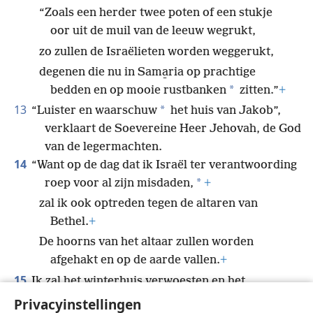
“Zoals een herder twee poten of een stukje
oor uit de muil van de leeuw wegrukt,
zo zullen de Israëlieten worden weggerukt,
degenen die nu in Sama̱ria op prachtige
*
bedden en op mooie rustbanken
zitten.”
+
13
*
“Luister en waarschuw
het huis van Jakob”,
verklaart de Soevereine Heer Jehovah, de God
van de legermachten.
14
“Want op de dag dat ik Israël ter verantwoording
*
roep voor al zijn misdaden,
+
zal ik ook optreden tegen de altaren van
Bethel.
+
De hoorns van het altaar zullen worden
afgehakt en op de aarde vallen.
+
15
Ik zal het winterhuis verwoesten en het
zomerhuis.”
Privacyinstellingen