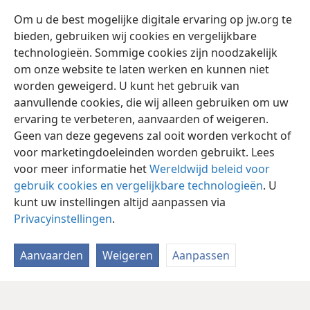
“De ivoren huizen zullen vergaan
+
Om u de best mogelijke digitale ervaring op jw.org te
*
en de grote
huizen zullen verdwijnen”,
+
bieden, gebruiken wij cookies en vergelijkbare
verklaart Jehovah.’
technologieën. Sommige cookies zijn noodzakelijk
om onze website te laten werken en kunnen niet
worden geweigerd. U kunt het gebruik van
aanvullende cookies, die wij alleen gebruiken om uw
ervaring te verbeteren, aanvaarden of weigeren.
Nederlands
Delen
Instellingen
Geen van deze gegevens zal ooit worden verkocht of
Copyright
© 2026 Watch Tower Bible and Tract Society of Pennsylvania
voor marketingdoeleinden worden gebruikt. Lees
Gebruiksvoorwaarden
Privacybeleid
Privacyinstellingen
Inloggen
JW.ORG
voor meer informatie het
Wereldwijd beleid voor
gebruik cookies en vergelijkbare technologieën
. U
kunt uw instellingen altijd aanpassen via
Privacyinstellingen
.
Aanvaarden
Weigeren
Aanpassen