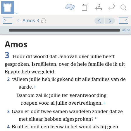
Amos 3
Audio Player
00:00
Amos
3
‘Hoor dit woord dat Jehovah over jullie heeft
gesproken, Israëlieten, over de hele familie die ik uit
Egypte heb weggeleid:
2
“Alleen jullie heb ik gekend uit alle families van de
aarde.
+
Daarom zal ik jullie ter verantwoording
roepen voor al jullie overtredingen.
+
3
Gaan er ooit twee samen wandelen zonder dat ze
*
met elkaar hebben afgesproken?
4
Brult er ooit een leeuw in het woud als hij geen