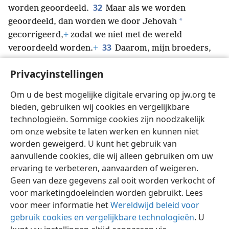
32
worden geoordeeld.
Maar als we worden
*
geoordeeld, dan worden we door Jehovah
gecorrigeerd,
+
zodat we niet met de wereld
33
veroordeeld worden.
+
Daarom, mijn broeders,
als jullie samenkomen om het te eten, wacht dan op
Privacyinstellingen
34
elkaar.
Als iemand honger heeft, laat hij dan
thuis eten, zodat jullie bijeenkomsten niet tot een
Om u de best mogelijke digitale ervaring op jw.org te
oordeel leiden.
+
De rest zal ik regelen wanneer ik
bieden, gebruiken wij cookies en vergelijkbare
kom.
technologieën. Sommige cookies zijn noodzakelijk
om onze website te laten werken en kunnen niet
worden geweigerd. U kunt het gebruik van
aanvullende cookies, die wij alleen gebruiken om uw
ervaring te verbeteren, aanvaarden of weigeren.
Nederlands
Delen
Instellingen
Geen van deze gegevens zal ooit worden verkocht of
Copyright
© 2026 Watch Tower Bible and Tract Society of Pennsylvania
voor marketingdoeleinden worden gebruikt. Lees
Gebruiksvoorwaarden
Privacybeleid
Privacyinstellingen
Inloggen
JW.ORG
voor meer informatie het
Wereldwijd beleid voor
gebruik cookies en vergelijkbare technologieën
. U