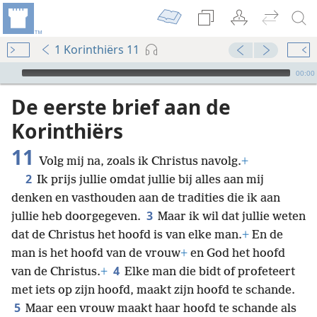
1 Korinthiërs 11
Audio Player
00:00
De eerste brief aan de
Korinthiërs
11
Volg mij na, zoals ik Christus navolg.
+
2
Ik prijs jullie omdat jullie bij alles aan mij
denken en vasthouden aan de tradities die ik aan
3
jullie heb doorgegeven.
Maar ik wil dat jullie weten
dat de Christus het hoofd is van elke man.
+
En de
man is het hoofd van de vrouw
+
en God het hoofd
4
van de Christus.
+
Elke man die bidt of profeteert
met iets op zijn hoofd, maakt zijn hoofd te schande.
5
Maar een vrouw maakt haar hoofd te schande als