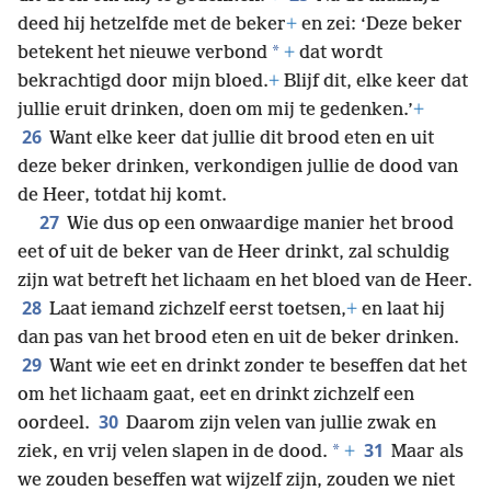
deed hij hetzelfde met de beker
+
en zei: ‘Deze beker
*
betekent het nieuwe verbond
+
dat wordt
bekrachtigd door mijn bloed.
+
Blijf dit, elke keer dat
jullie eruit drinken, doen om mij te gedenken.’
+
26
Want elke keer dat jullie dit brood eten en uit
deze beker drinken, verkondigen jullie de dood van
de Heer, totdat hij komt.
27
Wie dus op een onwaardige manier het brood
eet of uit de beker van de Heer drinkt, zal schuldig
zijn wat betreft het lichaam en het bloed van de Heer.
28
Laat iemand zichzelf eerst toetsen,
+
en laat hij
dan pas van het brood eten en uit de beker drinken.
29
Want wie eet en drinkt zonder te beseffen dat het
om het lichaam gaat, eet en drinkt zichzelf een
30
oordeel.
Daarom zijn velen van jullie zwak en
31
*
ziek, en vrij velen slapen in de dood.
+
Maar als
we zouden beseffen wat wijzelf zijn, zouden we niet