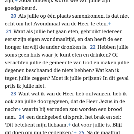
zijn,
+
zodat duidelijk wordt wie van jullie zijn
goedgekeurd.
20
Als jullie op één plaats samenkomen, is dat niet
echt om het Avondmaal van de Heer te eten.
+
21
Want als jullie het gaan eten, gebruikt iedereen
eerst zijn eigen avondmaaltijd, en dan heeft de een
22
honger terwijl de ander dronken is.
Hebben jullie
soms geen huis waar je kunt eten en drinken? Of
verachten jullie de gemeente van God en maken jullie
degenen beschaamd die niets hebben? Wat kan ik
tegen jullie zeggen? Moet ik jullie prijzen? In dit geval
prijs ik jullie niet.
23
Want wat ik van de Heer heb ontvangen, heb ik
ook aan jullie doorgegeven, dat de Heer Jezus in de
nacht
+
waarin hij verraden zou worden een brood
24
nam,
een dankgebed uitsprak, het brak en zei:
‘Dit betekent mijn lichaam,
+
dat voor jullie is. Blijf
25
dit doen om mij te gedenken.’
+
Na de maaltijd