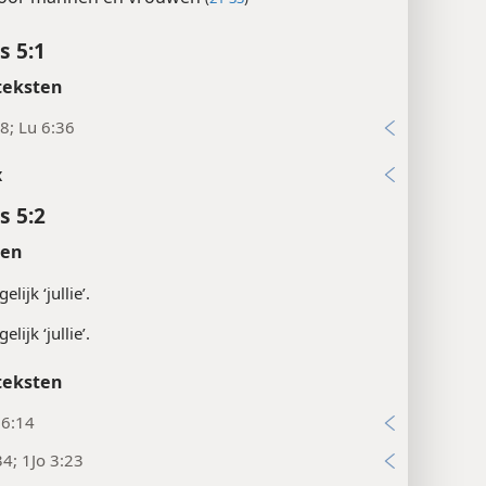
s 5:1
teksten
8; Lu 6:36
x
s 5:2
ten
lijk ‘jullie’.
lijk ‘jullie’.
teksten
16:14
34; 1Jo 3:23