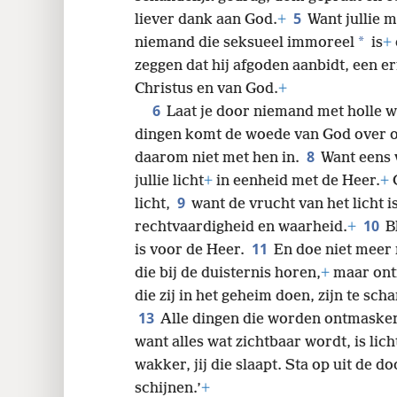
24
5
liever dank aan God.
+
Want jullie 
*
niemand die seksueel immoreel
is
+
32
zeggen dat hij afgoden aanbidt, een er
Christus en van God.
+
6
Laat je door niemand met holle 
dingen komt de woede van God over
8
daarom niet met hen in.
Want eens w
jullie licht
+
in eenheid met de Heer.
+
G
9
licht,
want de vrucht van het licht i
10
rechtvaardigheid en waarheid.
+
B
11
is voor de Heer.
En doe niet meer
die bij de duisternis horen,
+
maar ontm
die zij in het geheim doen, zijn te sc
13
Alle dingen die worden ontmaske
want alles wat zichtbaar wordt, is lich
wakker, jij die slaapt. Sta op uit de do
schijnen.’
+