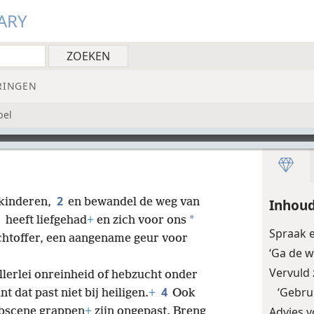
ARY
RINGEN
bel
2
 kinderen,
en bewandel de weg van
Inhoud
*
heeft liefgehad
+
en zich voor ons
Spraak 
achtoffer, een aangename geur voor
‘Ga de w
Vervuld 
llerlei onreinheid of hebzucht onder
4
‘Gebrui
t dat past niet bij heiligen.
+
Ook
Advies 
obscene grappen
+
zijn ongepast. Breng