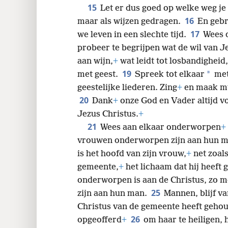
15
Let er dus goed op welke weg je g
16
maar als wijzen gedragen.
En gebr
17
we leven in een slechte tijd.
Wees 
probeer te begrijpen wat de wil van 
aan wijn,
+
wat leidt tot losbandigheid,
19
*
met geest.
Spreek tot elkaar
met
geestelijke liederen. Zing
+
en maak m
20
Dank
+
onze God en Vader altijd v
Jezus Christus.
+
21
Wees aan elkaar onderworpen
+
vrouwen onderworpen zijn aan hun 
is het hoofd van zijn vrouw,
+
net zoals
gemeente,
+
het lichaam dat hij heeft 
onderworpen is aan de Christus, zo 
25
zijn aan hun man.
Mannen, blijf v
Christus van de gemeente heeft gehou
26
opgeofferd
+
om haar te heiligen, 