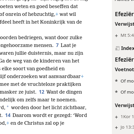
moeten weten en goed beseffen dat
Efeziër
of onrein of hebzuchtig,
+
wat wil
fdeel heeft in het Koninkrijk van de
Verwijs
+
Mt 5:4
woorden bedriegen, want door zulke
7
 ongehoorzame mensen.
Laat je
Inde
aren jullie duisternis, maar nu zijn
Efeziër
a de weg van de kinderen van het
Voetno
s elke soort van goedheid en
lijf onderzoeken wat aanvaardbaar
+
*
Of moge
 mee met de vruchteloze praktijken
12
*
Of moge
asker ze juist.
Want de dingen
handelijk om zelfs maar te noemen.
Verwijs
*
rd,
worden door het licht zichtbaar,
14
t.
Daarom wordt er gezegd: ‘Word
+
1Kor 
od,
+
en de Christus zal op je
+
Jo 13: