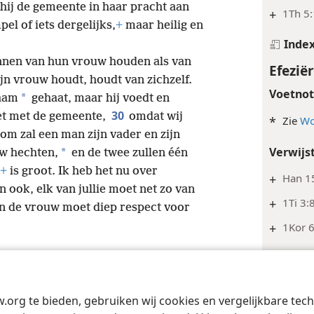
hij de gemeente in haar pracht aan
+
1Th 5
el of iets dergelijks,
+
maar heilig en
Inde
nen van hun vrouw houden als van
Efeziër
jn vrouw houdt, houdt van zichzelf.
Voetno
*
haam
gehaat, maar hij voedt en
30
oet met de gemeente,
omdat wij
*
Zie
Wo
om zal een man zijn vader en zijn
Verwijs
*
w hechten,
en de twee zullen één
+
is groot. Ik heb het nu over
+
Han 1
 ook, elk van jullie moet net zo van
+
1Ti 3:8
 en de vrouw moet diep respect voor
+
1Kor 6
Inde
Efeziër
w.org te bieden, gebruiken wij cookies en vergelijkbare te
Tract Society of Pennsylvania
Gebruiksvoorwaarden
Privacybeleid
Priva
Inde