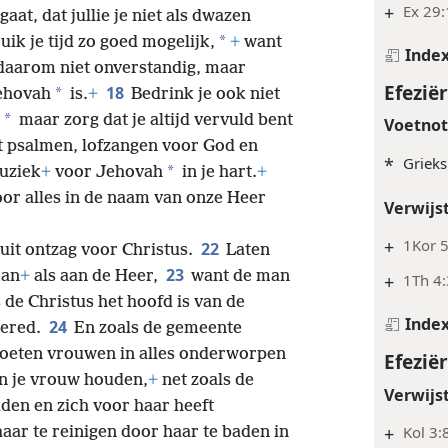
+
Ex 29
aat, dat jullie je niet als dwazen
*
uik je tijd zo goed mogelijk,
+
want
Inde
daarom niet onverstandig, maar
Efeziër
18
*
Jehovah
is.
+
Bedrink je ook niet
*
maar zorg dat je altijd vervuld bent
Voetno
 psalmen, lofzangen voor God en
*
Grieks
*
uziek
+
voor Jehovah
in je hart.
+
oor alles in de naam van onze Heer
Verwijs
+
1Kor 5
22
uit ontzag voor Christus.
Laten
23
man
+
als aan de Heer,
want de man
+
1Th 4:
 de Christus het hoofd is van de
Inde
24
gered.
En zoals de gemeente
moeten vrouwen in alles onderworpen
Efeziër
an je vrouw houden,
+
net zoals de
Verwijs
den en zich voor haar heeft
+
Kol 3:
haar te reinigen door haar te baden in