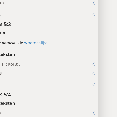
:18
x
s 5:3
ten
:
porneia.
Zie
Woordenlijst
.
teksten
:11; Kol 3:5
3
x
s 5:4
teksten
8