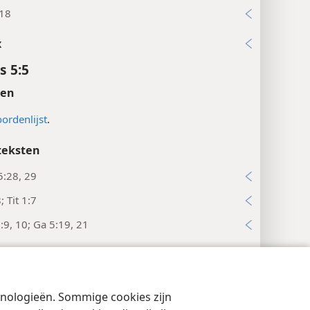
:18
x
s 5:5
ten
ordenlijst
.
teksten
5:28, 29
; Tit 1:7
:9, 10; Ga 5:19, 21
x
s 5:6
chnologieën. Sommige cookies zijn
cyinstellingen
Inloggen
JW.ORG
x