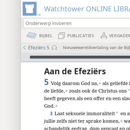
Watchtower ONLINE LIBR
BIJBEL
PUBLICATIES
VERGADE
Efeziërs 5
Nieuwewereldvertaling van de Bij
Audio Player
Aan de Efeziërs
5
Volg daarom God na,
+
als geliefde
*
de liefde,
+
zoals ook de Christus ons
heeft gegeven als een offer en een sl
8
God.
+
3
*
Laat seksuele immoraliteit
en a
16
jullie zelfs niet ter sprake komen,
+
wan
schandelijk gedrag, dom gepraat en 