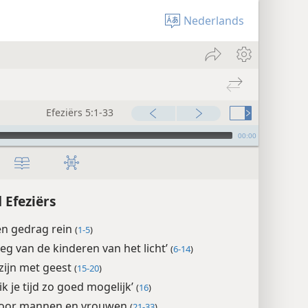
Nederlands
Efeziërs 5:1-33
00:00
 Efeziërs
en gedrag rein
(
1-5
)
eg van de kinderen van het licht’
(
6-14
)
zijn met geest
(
15-20
)
k je tijd zo goed mogelijk’
(
16
)
voor mannen en vrouwen
(
21-33
)