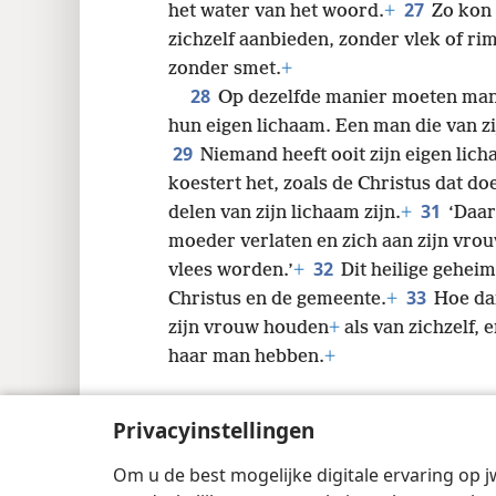
27
het water van het woord.
+
Zo kon 
zichzelf aanbieden, zonder vlek of rimp
zonder smet.
+
28
Op dezelfde manier moeten man
hun eigen lichaam. Een man die van zi
29
Niemand heeft ooit zijn eigen lic
koestert het, zoals de Christus dat d
31
delen van zijn lichaam zijn.
+
‘Daar
moeder verlaten en zich aan zijn
vrou
32
vlees worden.’
+
Dit heilige geheim
33
Christus en de gemeente.
+
Hoe dan
zijn vrouw houden
+
als van zichzelf,
haar man hebben.
+
Privacyinstellingen
Om u de best mogelijke digitale ervaring op j
Copyright
© 2026 Watch Tower Bible and 