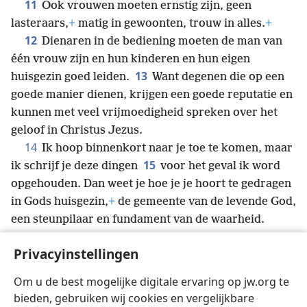
11
Ook vrouwen moeten ernstig zijn, geen
lasteraars,
+
matig in gewoonten, trouw in alles.
+
12
Dienaren in de bediening moeten de man van
één vrouw zijn en hun kinderen en hun eigen
13
huisgezin goed leiden.
Want degenen die op een
goede manier dienen, krijgen een goede reputatie en
kunnen met veel vrijmoedigheid spreken over het
geloof in Christus Jezus.
14
Ik hoop binnenkort naar je toe te komen, maar
15
ik schrijf je deze dingen
voor het geval ik word
opgehouden. Dan weet je hoe je je hoort te gedragen
in Gods huisgezin,
+
de gemeente van de levende God,
een steunpilaar en fundament van de waarheid.
16
Ja, het heilige geheim van deze toewijding aan
Privacyinstellingen
God is inderdaad groot: ‘Hij is geopenbaard in het
vlees,
+
rechtvaardig verklaard in geest,
+
verschenen
Om u de best mogelijke digitale ervaring op jw.org te
aan engelen,
+
gepredikt onder de volken,
+
geloofd in
bieden, gebruiken wij cookies en vergelijkbare