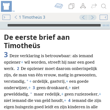
1 Timotheüs 3
Audio Player
00:00
De eerste brief aan
Timotheüs
3
Deze verklaring is betrouwbaar: als iemand
opziener
+
wil worden, streeft hij naar een goed
2
werk.
De opziener moet daarom onberispelijk
zijn, de man van één vrouw, matig in gewoonten,
*
verstandig,
+
ordelijk, gastvrij,
+
een goede
3
onderwijzer,
+
geen dronkaard,
+
niet
*
gewelddadig,
maar redelijk,
+
geen ruziezoeker,
+
4
niet iemand die van geld houdt,
+
iemand die zijn
eigen huisgezin goed leidt en zijn kinderen in alle