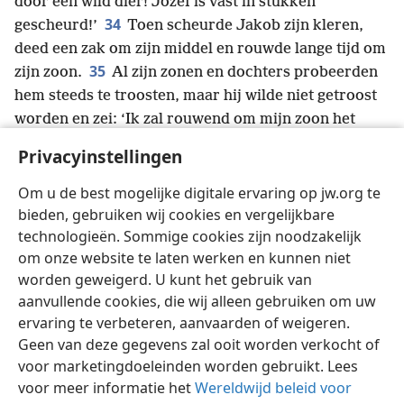
door een wild dier! Jozef is vast in stukken
34
gescheurd!’
Toen scheurde Jakob zijn kleren,
deed een zak om zijn middel en rouwde lange tijd om
35
zijn zoon.
Al zijn zonen en dochters probeerden
hem steeds te troosten, maar hij wilde niet getroost
worden en zei: ‘Ik zal rouwend om mijn zoon het
*
Graf
+
in gaan!’ En zijn vader bleef om hem treuren.
Privacyinstellingen
36
Intussen verkochten de Midianieten Jozef in
Egypte aan Po̱tifar, een hofbeambte van de farao
+
Om u de best mogelijke digitale ervaring op jw.org te
die aan het hoofd van de wachters stond.
+
bieden, gebruiken wij cookies en vergelijkbare
technologieën. Sommige cookies zijn noodzakelijk
om onze website te laten werken en kunnen niet
worden geweigerd. U kunt het gebruik van
aanvullende cookies, die wij alleen gebruiken om uw
Nederlands
Delen
Instellingen
ervaring te verbeteren, aanvaarden of weigeren.
Copyright
© 2026 Watch Tower Bible and Tract Society of Pennsylvania
Geen van deze gegevens zal ooit worden verkocht of
Gebruiksvoorwaarden
Privacybeleid
Privacyinstellingen
voor marketingdoeleinden worden gebruikt. Lees
Inloggen
JW.ORG
voor meer informatie het
Wereldwijd beleid voor