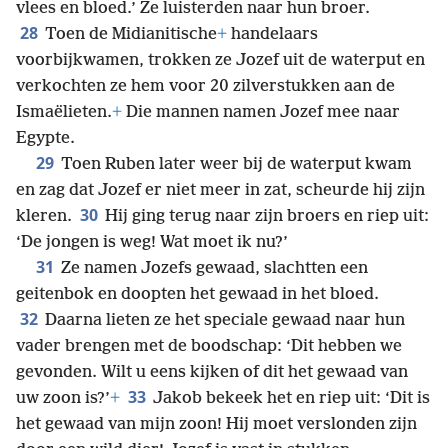
vlees en bloed.’ Ze luisterden naar hun broer.
28
Toen de Midianitische
+
handelaars
voorbijkwamen, trokken ze Jozef uit de waterput en
verkochten ze hem voor 20 zilverstukken aan de
Ismaëlieten.
+
Die mannen namen Jozef mee naar
Egypte.
29
Toen Ruben later weer bij de waterput kwam
en zag dat Jozef er niet meer in zat, scheurde hij zijn
30
kleren.
Hij ging terug naar zijn broers en riep uit:
‘De jongen is weg! Wat moet ik nu?’
31
Ze namen Jozefs gewaad, slachtten een
geitenbok en doopten het gewaad in het bloed.
32
Daarna lieten ze het speciale gewaad naar hun
vader brengen met de boodschap: ‘Dit hebben we
gevonden. Wilt u eens kijken of dit het gewaad van
33
uw zoon is?’
+
Jakob bekeek het en riep uit: ‘Dit is
het gewaad van mijn zoon! Hij moet verslonden zijn