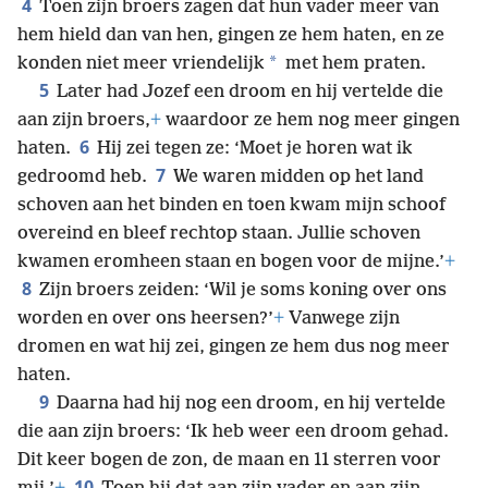
4
Toen zijn broers zagen dat hun vader meer van
hem hield dan van hen, gingen ze hem haten, en ze
*
konden niet meer vriendelijk
met hem praten.
5
Later had Jozef een droom en hij vertelde die
aan zijn broers,
+
waardoor ze hem nog meer gingen
6
haten.
Hij zei tegen ze: ‘Moet je horen wat ik
7
gedroomd heb.
We waren midden op het land
schoven aan het binden en toen kwam mijn schoof
overeind en bleef rechtop staan. Jullie schoven
kwamen eromheen staan en bogen voor de mijne.’
+
8
Zijn broers zeiden: ‘Wil je soms koning over ons
worden en over ons heersen?’
+
Vanwege zijn
dromen en wat hij zei, gingen ze hem dus nog meer
haten.
9
Daarna had hij nog een droom, en hij vertelde
die aan zijn broers: ‘Ik heb weer een droom gehad.
Dit keer bogen de zon, de maan en 11 sterren voor
10