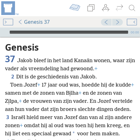
Genesis 37
Audio Player
00:00
Genesis
37
Jakob bleef in het land Kanaän wonen, waar zijn
vader als vreemdeling had gewoond.
+
2
Dit is de geschiedenis van Jakob.
Toen Jozef
+
17 jaar oud was, hoedde hij de kudde
+
samen met de zonen van Bi̱lha
+
en de zonen van
Zi̱lpa,
+
de vrouwen van zijn vader. En Jozef vertelde
aan hun vader dat zijn broers slechte dingen deden.
3
Israël hield meer van Jozef dan van al zijn andere
zonen
+
omdat hij al oud was toen hij hem kreeg, en
*
hij liet een speciaal gewaad
voor hem maken.