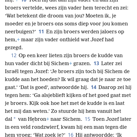
mij.’
+
Toen hij dat aan zijn vader en aan zijn
broers vertelde, wees zijn vader hem terecht en zei:
‘Wat betekent die droom van jou? Moeten ik, je
moeder en je broers ons soms diep voor jou komen
11
neerbuigen?’
En zijn broers werden jaloers op
hem,
+
maar zijn vader onthield wat Jozef had
gezegd.
12
Op een keer lieten zijn broers de kudde van
13
hun vader dicht bij Sichem
+
grazen.
Later zei
Israël tegen Jozef: ‘Je broers zijn toch bij Sichem de
kudde aan het hoeden? Ik wil graag dat je naar ze toe
14
gaat.’ ‘Dat is goed’, antwoordde hij.
Daarop zei hij
tegen hem: ‘Ga alsjeblieft kijken of het goed gaat met
je broers. Kijk ook hoe het met de kudde is en laat
het mij dan weten.’ Zo stuurde hij hem vanuit het
15
*
dal
van He̱bron
+
naar Sichem.
Toen Jozef later
in een veld rondzwierf, kwam hij een man tegen die
16
hem vroeg: ‘Wat zoek je?’
Hij antwoordde: ‘Ik