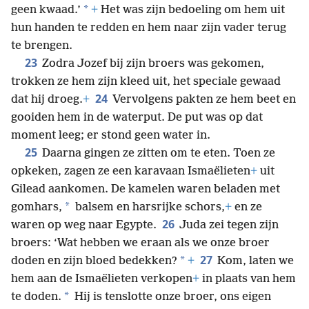
*
geen kwaad.’
+
Het was zijn bedoeling om hem uit
hun handen te redden en hem naar zijn vader terug
te brengen.
23
Zodra Jozef bij zijn broers was gekomen,
trokken ze hem zijn kleed uit, het speciale gewaad
24
dat hij droeg.
+
Vervolgens pakten ze hem beet en
gooiden hem in de waterput. De put was op dat
moment leeg; er stond geen water in.
25
Daarna gingen ze zitten om te eten. Toen ze
opkeken, zagen ze een karavaan Ismaëlieten
+
uit
Gilead aankomen. De kamelen waren beladen met
*
gomhars,
balsem en harsrijke schors,
+
en ze
26
waren op weg naar Egypte.
Juda zei tegen zijn
broers: ‘Wat hebben we eraan als we onze broer
27
*
doden en zijn bloed bedekken?
+
Kom, laten we
hem aan de Ismaëlieten verkopen
+
in plaats van hem
*
te doden.
Hij is tenslotte onze broer, ons eigen