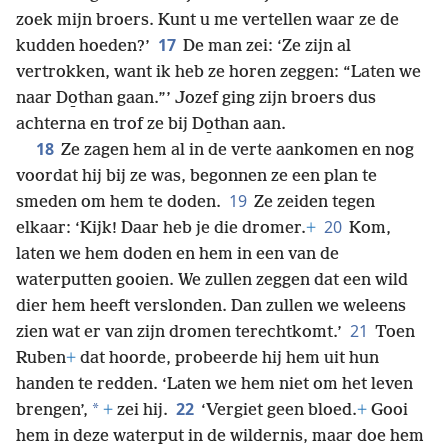
zoek mijn broers. Kunt u me vertellen waar ze de
17
kudden hoeden?’
De man zei: ‘Ze zijn al
vertrokken, want ik heb ze horen zeggen: “Laten we
naar Do̱than gaan.”’ Jozef ging zijn broers dus
achterna en trof ze bij Do̱than aan.
18
Ze zagen hem al in de verte aankomen en nog
voordat hij bij ze was, begonnen ze een plan te
19
smeden om hem te doden.
Ze zeiden tegen
20
elkaar: ‘Kijk! Daar heb je die dromer.
+
Kom,
laten we hem doden en hem in een van de
waterputten gooien. We zullen zeggen dat een wild
dier hem heeft verslonden. Dan zullen we weleens
21
zien wat er van zijn dromen terechtkomt.’
Toen
Ruben
+
dat hoorde, probeerde hij hem uit hun
handen te redden. ‘Laten we hem niet om het leven
22
*
brengen’,
+
zei hij.
‘Vergiet geen bloed.
+
Gooi
hem in deze waterput in de wildernis, maar doe hem