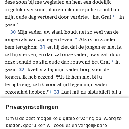
deze zoon bij me weghalen en hem een dodelijk
ongeluk overkomt, dan zou ik door jullie schuld op
*
mijn oude dag verteerd door verdriet
+
het Graf
+
in
gaan.”
30
Mijn vader, uw slaaf, houdt net zo veel van de
*
jongen als van zijn eigen leven.
Als ik nu zonder
31
hem terugkom
en hij ziet dat de jongen er niet is,
zal hij sterven, en dan zal onze vader, uw slaaf, door
*
onze schuld op zijn oude dag rouwend het Graf
in
32
gaan.
Ikzelf sta bij mijn vader borg voor de
jongen. Ik heb gezegd: “Als ik hem niet bij u
terugbreng, zal ik voor altijd tegen mijn vader
33
gezondigd hebben.”
+
Laat mij nu alstublieft bij u
blijven en uw slaaf worden in plaats van de jongen,
Privacyinstellingen
34
zodat hij met zijn broers terug kan gaan.
Hoe kan
ik zonder de jongen naar mijn vader teruggaan? Het
Om u de best mogelijke digitale ervaring op jw.org te
verdriet dat mijn vader dan treft, zou ik niet kunnen
bieden, gebruiken wij cookies en vergelijkbare