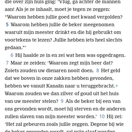
die over zijn huis ging: ‘Vlug, ga achter de mannen
aan! Als je ze inhaalt, moet je tegen ze zeggen:
“Waarom hebben jullie goed met kwaad vergolden?
5
Waarom hebben jullie de beker meegenomen
waaruit mijn meester drinkt en die hij gebruikt om
voortekens te lezen? Jullie hebben iets heel slechts
gedaan.”’
6
Hij haalde ze in en zei wat hem was opgedragen.
7
Maar ze zeiden: ‘Waarom zegt mijn heer dat?
8
Zoiets zouden uw dienaren nooit doen.
Het geld
dat we boven in onze zakken hebben gevonden,
hebben we vanuit Kanaän naar u teruggebracht.
+
Waarom zouden we dan zilver of goud uit het huis
9
van uw meester stelen?
Als de beker bij een van
ons gevonden wordt, moet hij sterven en de anderen
10
zullen slaven van mijn meester worden.’
Hij zei:
‘Het zal gebeuren zoals jullie zeggen. Degene bij wie