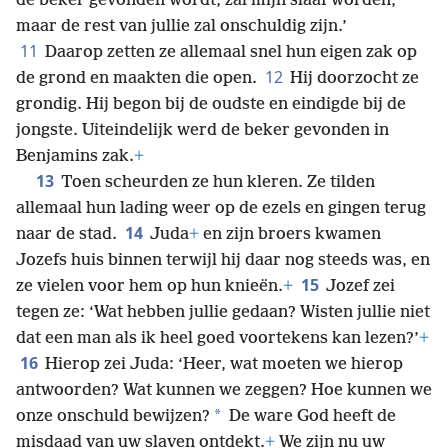
de beker gevonden wordt, zal mijn slaaf worden,
maar de rest van jullie zal onschuldig zijn.’
11
Daarop zetten ze allemaal snel hun eigen zak op
12
de grond en maakten die open.
Hij doorzocht ze
grondig. Hij begon bij de oudste en eindigde bij de
jongste. Uiteindelijk werd de beker gevonden in
Benjamins zak.
+
13
Toen scheurden ze hun kleren. Ze tilden
allemaal hun lading weer op de ezels en gingen terug
14
naar de stad.
Juda
+
en zijn broers kwamen
Jozefs huis binnen terwijl hij daar nog steeds was, en
15
ze vielen voor hem op hun knieën.
+
Jozef zei
tegen ze: ‘Wat hebben jullie gedaan? Wisten jullie niet
dat een man als ik heel goed voortekens kan lezen?’
+
16
Hierop zei Juda: ‘Heer, wat moeten we hierop
antwoorden? Wat kunnen we zeggen? Hoe kunnen we
*
onze onschuld bewijzen?
De ware God heeft de
misdaad van uw slaven ontdekt.
+
We zijn nu uw