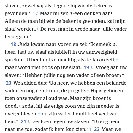
slaven, zowel wij als degene bij wie de beker is
17
gevonden!’
Maar hij zei: ‘Geen denken aan!
Alleen de man bij wie de beker is gevonden, zal mijn
slaaf worden.
+
De rest mag in vrede naar jullie vader
teruggaan.’
18
Juda kwam naar voren en zei: ‘Ik smeek u,
heer, laat uw slaaf alstublieft in uw aanwezigheid
spreken. U bent net zo machtig als de farao zelf,
+
19
maar word niet boos op uw slaaf.
U vroeg aan uw
slaven: “Hebben jullie nog een vader of een broer?”
20
We zeiden dus: “Ja heer, we hebben een bejaarde
vader en nog een broer, de jongste.
+
Hij is geboren
toen onze vader al oud was. Maar zijn broer is
dood,
+
zodat hij als enige zoon van zijn moeder is
overgebleven,
+
en zijn vader houdt heel veel van
21
hem.”
U zei toen tegen uw slaven: “Breng hem
22
naar me toe, zodat ik hem kan zien.”
+
Maar we