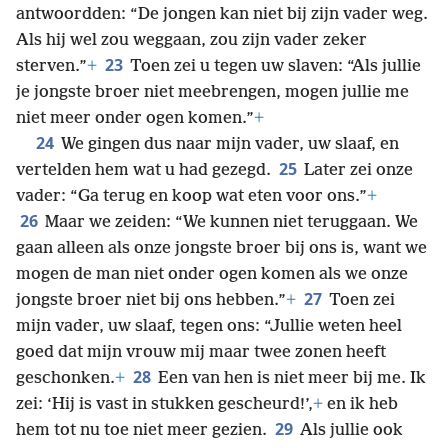
antwoordden: “De jongen kan niet bij zijn vader weg.
Als hij wel zou weggaan, zou zijn vader zeker
23
sterven.”
+
Toen zei u tegen uw slaven: “Als jullie
je jongste broer niet meebrengen, mogen jullie me
niet meer onder ogen komen.”
+
24
We gingen dus naar mijn vader, uw slaaf, en
25
vertelden hem wat u had gezegd.
Later zei onze
vader: “Ga terug en koop wat eten voor ons.”
+
26
Maar we zeiden: “We kunnen niet teruggaan. We
gaan alleen als onze jongste broer bij ons is, want we
mogen de man niet onder ogen komen als we onze
27
jongste broer niet bij ons hebben.”
+
Toen zei
mijn vader, uw slaaf, tegen ons: “Jullie weten heel
goed dat mijn vrouw mij maar twee zonen heeft
28
geschonken.
+
Een van hen is niet meer bij me. Ik
zei: ‘Hij is vast in stukken gescheurd!’,
+
en ik heb
29
hem tot nu toe niet meer gezien.
Als jullie ook