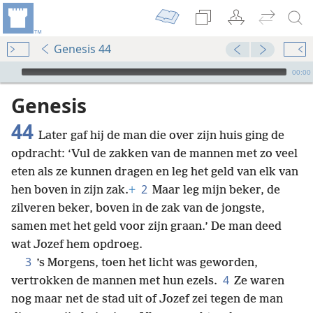
Genesis 44
Audio Player
00:00
Genesis
44
Later gaf hij de man die over zijn huis ging de
opdracht: ‘Vul de zakken van de mannen met zo veel
eten als ze kunnen dragen en leg het geld van elk van
2
hen boven in zijn zak.
+
Maar leg mijn beker, de
zilveren beker, boven in de zak van de jongste,
samen met het geld voor zijn graan.’ De man deed
wat Jozef hem opdroeg.
3
’s Morgens, toen het licht was geworden,
4
vertrokken de mannen met hun ezels.
Ze waren
nog maar net de stad uit of Jozef zei tegen de man