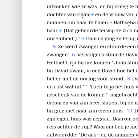
uitzoeken wie ze was, en hij kreeg te h
24
dochter van Eli̱am
+
en de vrouw van d
mannen om haar te halen.
+
Bathse̱ba 
haar.
+
(Dat gebeurde terwijl ze zich n
*
onreinheid.)
+
Daarna ging ze terug 
5
Ze werd zwanger en stuurde een 
6
zwanger.’
Vervolgens stuurde David
Hethiet Uri̱a bij me komen.’ Joab stu
bij David kwam, vroeg David hoe het 
8
het er met de oorlog voor stond.
Da
*
en rust wat uit.’
Toen Uri̱a het huis 
*
geschenk van de koning
nagebracht
dienaren van zijn heer slapen, bij de 
10
hij ging niet naar zijn eigen huis.
D
zijn eigen huis was gegaan. Daarom zei 
reis achter de rug? Waarom ben je nie
antwoordde: ‘De ark
+
en de mannen v