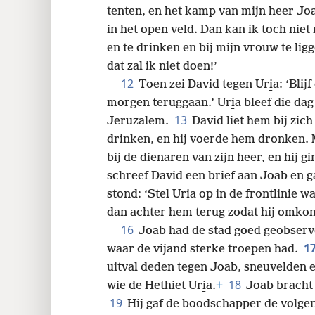
tenten, en het kamp van mijn heer Joa
in het open veld. Dan kan ik toch niet
en te drinken en bij mijn vrouw te lig
dat zal ik niet doen!’
12
Toen zei David tegen Uri̱a: ‘Blij
morgen teruggaan.’ Uri̱a bleef die da
13
Jeruzalem.
David liet hem bij zic
drinken, en hij voerde hem dronken. M
bij de dienaren van zijn heer, en hij gi
schreef David een brief aan Joab en g
stond: ‘Stel Uri̱a op in de frontlinie w
dan achter hem terug zodat hij omkomt
16
Joab had de stad goed geobservee
1
waar de vijand sterke troepen had.
uitval deden tegen Joab, sneuvelden 
18
wie de Hethiet Uri̱a.
+
Joab bracht 
19
Hij gaf de boodschapper de volgend