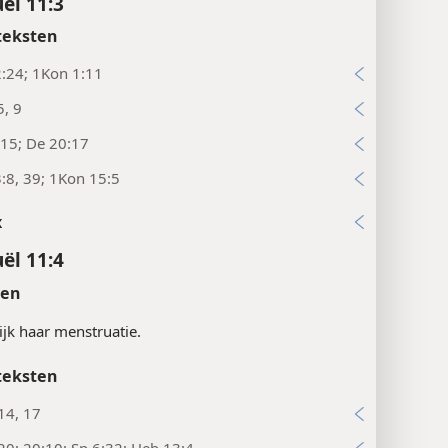
ël 11:3
teksten
:24; 1Kon 1:11
5, 9
15; De 20:17
:8, 39; 1Kon 15:5
x
ël 11:4
ten
jk haar menstruatie.
teksten
14, 17