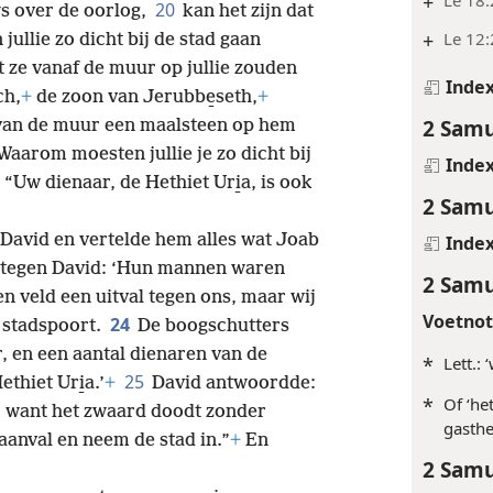
+
Le 18:
20
ws over de oorlog,
kan het zijn dat
+
Le 12:
jullie zo dicht bij de stad gaan
 ze vanaf de muur op jullie zouden
Inde
ch,
+
de zoon van Jerubbe̱seth,
+
2 Samu
van de muur een maalsteen op hem
 Waarom moesten jullie je zo dicht bij
Inde
Uw dienaar, de Hethiet Uri̱a, is ook
2 Samu
David en vertelde hem alles wat Joab
Inde
j tegen David: ‘Hun mannen waren
2 Samu
en veld een uitval tegen ons, maar wij
Voetno
24
 stadspoort.
De boogschutters
 en een aantal dienaren van de
*
Lett.: 
25
hiet Uri̱a.’
+
David antwoordde:
*
Of ‘he
n, want het zwaard doodt zonder
gasthe
aanval en neem de stad in.”
+
En
2 Samu