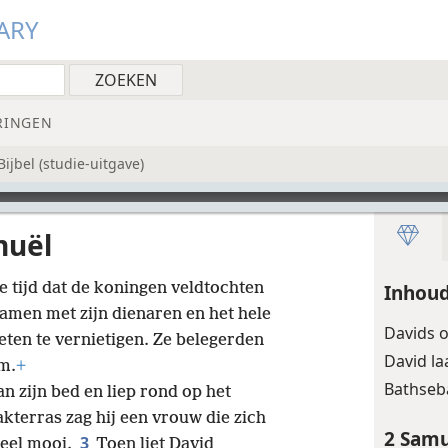
ARY
RINGEN
jbel (studie-uitgave)
muël
e tijd dat de koningen veldtochten
Inhoud
men met zijn dienaren en het hele
Davids 
ten te vernietigen. Ze belegerden
David la
m.
+
Bathseb
n zijn bed en liep rond op het
kterras zag hij een vrouw die zich
2 Samu
3
heel mooi.
Toen liet David