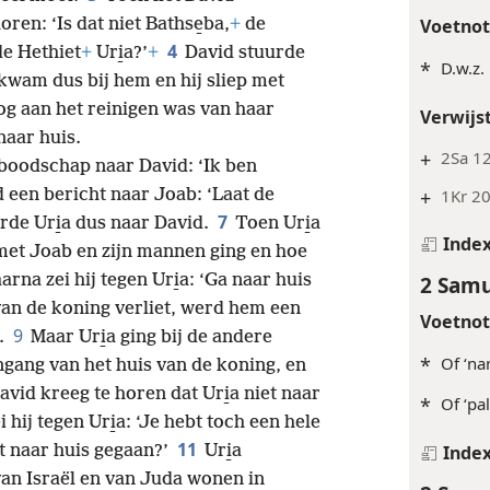
Voetno
oren: ‘Is dat niet Bathse̱ba,
+
de
4
e Hethiet
+
Uri̱a?’
+
David stuurde
*
D.w.z. 
kwam dus bij hem en hij sliep met
og aan het reinigen was van haar
Verwijs
naar huis.
+
2Sa 1
boodschap naar David: ‘Ik ben
+
1Kr 20
 een bericht naar Joab: ‘Laat de
7
urde Uri̱a dus naar David.
Toen Uri̱a
Inde
met Joab en zijn mannen ging en hoe
2 Samu
arna zei hij tegen Uri̱a: ‘Ga naar huis
van de koning verliet, werd hem een
Voetno
9
.
Maar Uri̱a ging bij de andere
*
Of ‘na
ingang van het huis van de koning, en
avid kreeg te horen dat Uri̱a niet naar
*
Of ‘pal
hij tegen Uri̱a: ‘Je hebt toch een hele
11
Inde
t naar huis gegaan?’
Uri̱a
an Israël en van Juda wonen in