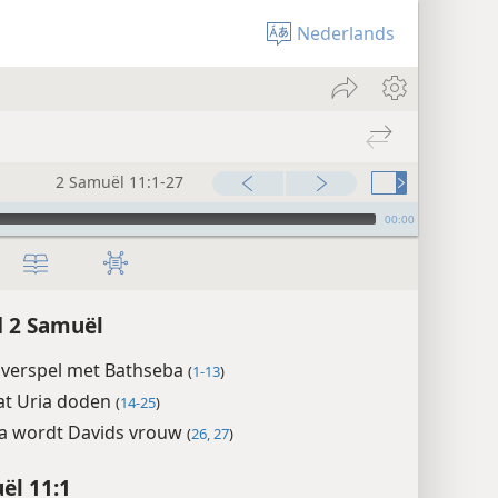
Nederlands
2 Samuël 11:1-27
00:00
 2 Samuël
overspel met Bathseba
(
1-13
)
at Uria doden
(
14-25
)
a wordt Davids vrouw
(
26, 27
)
ël 11:1