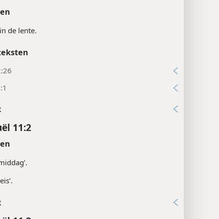
ten
in de lente.
teksten
2:26
:1
x
ël 11:2
ten
middag’.
eis’.
x