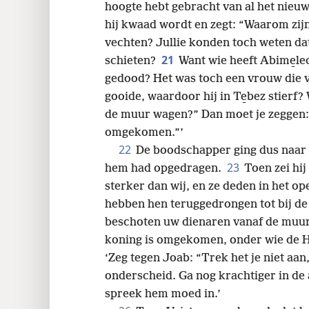
hoogte hebt gebracht van al het nieu
hij kwaad wordt en zegt: “Waarom zijn 
vechten? Jullie konden toch weten dat
21
schieten?
Want wie heeft Abime̱le
gedood? Het was toch een vrouw die 
gooide, waardoor hij in Te̱bez stierf?
de muur wagen?” Dan moet je zeggen: “
omgekomen.”’
22
De boodschapper ging dus naar 
23
hem had opgedragen.
Toen zei hi
sterker dan wij, en ze deden in het op
hebben hen teruggedrongen tot bij de
beschoten uw dienaren vanaf de muur,
koning is omgekomen, onder wie de Het
‘Zeg tegen Joab: “Trek het je niet aa
onderscheid. Ga nog krachtiger in de 
spreek hem moed in.’