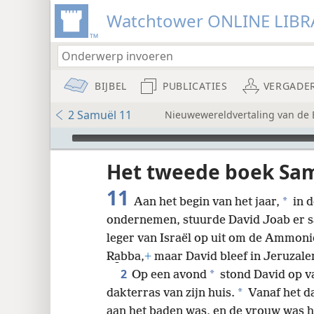
Watchtower ONLINE LIBR
BIJBEL
PUBLICATIES
VERGADE
2 Samuël 11
Nieuwewereldvertaling van de Bi
Audio Player
udie-
Het tweede boek Sa
11
*
Aan het begin van het jaar,
in d
ondernemen, stuurde David Joab er sa
leger van Israël op uit om de Ammonie
Ra̱bba,
+
maar David bleef in Jeruzale
8
2
*
Op een avond
stond David op va
*
dakterras van zijn huis.
Vanaf het da
16
aan het baden was, en de vrouw was 