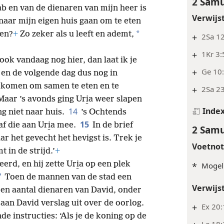
2 Samu
b en van de dienaren van mijn heer is
Verwijs
 naar mijn eigen huis gaan om te eten
*
gen?
+
Zo zeker als u leeft en ademt,
+
2Sa 12
+
1Kr 3:
f ook vandaag nog hier, dan laat ik je
+
Ge 10:
g en de volgende dag dus nog in
h komen om samen te eten en te
+
2Sa 23
aar ’s avonds ging Uri̱a weer slapen
Inde
14
ng niet naar huis.
’s Ochtends
15
af die aan Uri̱a mee.
In de brief
2 Samu
aar het gevecht het hevigst is. Trek je
Voetno
 in de strijd.’
+
rd, en hij zette Uri̱a op een plek
*
Mogeli
7
Toen de mannen van de stad een
Verwijs
een aantal dienaren van David, onder
aan David verslag uit over de oorlog.
+
Ex 20:
e instructies: ‘Als je de koning op de