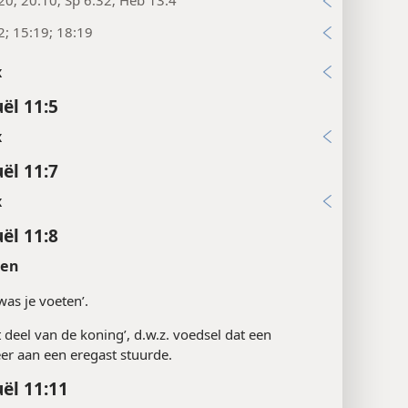
20; 20:10; Sp 6:32; Heb 13:4
2; 15:19; 18:19
x
ël 11:5
x
ël 11:7
x
ël 11:8
ten
‘was je voeten’.
t deel van de koning’, d.w.z. voedsel dat een
er aan een eregast stuurde.
ël 11:11