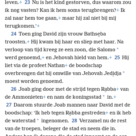
23
leven.
+
Nu is het kind gestorven, dus waarom zou
ik nog vasten? Kan ik hem soms terugbrengen?
+
Ik
zal naar hem toe gaan,
+
maar hij zal niet bij mij
terugkomen.’
+
24
Toen ging David zijn vrouw Bathse̱ba
troosten.
+
Hij kwam bij haar en sliep met haar. Na
*
verloop van tijd kreeg ze een zoon, die Salomo
25
werd genoemd,
+
en Jehovah hield van hem.
+
Hij
liet via de profeet Nathan
+
de boodschap
*
overbrengen dat hij omwille van Jehovah Jedi̱dja
moest worden genoemd.
26
Joab ging door met de strijd tegen Ra̱bba
+
van
*
de Ammonieten
+
en nam de koningsstad
in.
+
27
Daarom stuurde Joab mannen naar David met de
boodschap: ‘Ik heb tegen Ra̱bba gestreden
+
en ik heb
28
*
de waterstad
ingenomen.
Verzamel nu de rest
van de troepen, beleger de stad en neem die in.