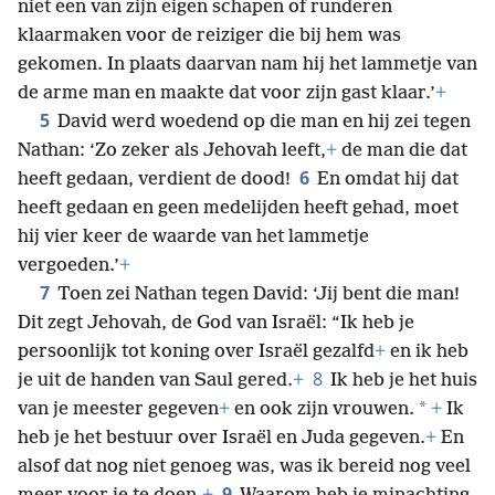
niet een van zijn eigen schapen of runderen
klaarmaken voor de reiziger die bij hem was
gekomen. In plaats daarvan nam hij het lammetje van
de arme man en maakte dat voor zijn gast klaar.’
+
5
David werd woedend op die man en hij zei tegen
Nathan: ‘Zo zeker als Jehovah leeft,
+
de man die dat
6
heeft gedaan, verdient de dood!
En omdat hij dat
heeft gedaan en geen medelijden heeft gehad, moet
hij vier keer de waarde van het lammetje
vergoeden.’
+
7
Toen zei Nathan tegen David: ‘Jij bent die man!
Dit zegt Jehovah, de God van Israël: “Ik heb je
persoonlijk tot koning over Israël gezalfd
+
en ik heb
8
je uit de handen van Saul gered.
+
Ik heb je het huis
*
van je meester gegeven
+
en ook zijn vrouwen.
+
Ik
heb je het bestuur over Israël en Juda gegeven.
+
En
alsof dat nog niet genoeg was, was ik bereid nog veel
9