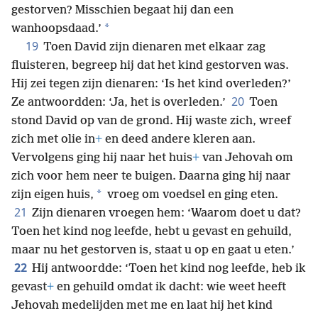
gestorven? Misschien begaat hij dan een
*
wanhoopsdaad.’
19
Toen David zijn dienaren met elkaar zag
fluisteren, begreep hij dat het kind gestorven was.
Hij zei tegen zijn dienaren: ‘Is het kind overleden?’
20
Ze antwoordden: ‘Ja, het is overleden.’
Toen
stond David op van de grond. Hij waste zich, wreef
zich met olie in
+
en deed andere kleren aan.
Vervolgens ging hij naar het huis
+
van Jehovah om
zich voor hem neer te buigen. Daarna ging hij naar
*
zijn eigen huis,
vroeg om voedsel en ging eten.
21
Zijn dienaren vroegen hem: ‘Waarom doet u dat?
Toen het kind nog leefde, hebt u gevast en gehuild,
maar nu het gestorven is, staat u op en gaat u eten.’
22
Hij antwoordde: ‘Toen het kind nog leefde, heb ik
gevast
+
en gehuild omdat ik dacht: wie weet heeft
Jehovah medelijden met me en laat hij het kind