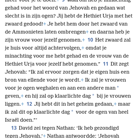
meer voor je te doen.
+
Waarom heb je minachting
gehad voor het woord van Jehovah en gedaan wat
slecht is in zijn ogen? Jij hebt de Hethiet Uri̱a met het
zwaard gedood!
+
Je hebt hem door het zwaard van
de Ammonieten laten ombrengen
+
en daarna heb je
10
zijn vrouw voor jezelf genomen.
+
Het zwaard zal
je huis voor altijd achtervolgen,
+
omdat je
minachting voor me hebt gehad en de vrouw van de
11
Hethiet Uri̱a voor jezelf hebt genomen.”
Dit zegt
Jehovah: “Ik zal ervoor zorgen dat je eigen huis een
bron van ellende voor je wordt.
+
Ik zal je vrouwen
*
voor je ogen weghalen en aan een andere man
*
geven,
+
en hij zal op klaarlichte dag
bij je vrouwen
12
liggen.
+
Jij hebt dit in het geheim gedaan,
+
maar
*
ik zal dit op klaarlichte dag
voor de ogen van heel
Israël doen.”’
13
David zei tegen Nathan: ‘Ik heb gezondigd
tegen Jehovah.’
+
Nathan antwoordde: ‘Jehovah