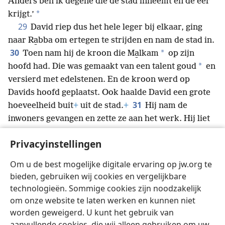
Anders ben ik degene die de stad inneemt en de eer
*
krijgt.’
29
David riep dus het hele leger bij elkaar, ging
naar Ra̱bba om ertegen te strijden en nam de stad in.
30
*
Toen nam hij de kroon die Ma̱lkam
op zijn
*
hoofd had. Die was gemaakt van een talent goud
en
versierd met edelstenen. En de kroon werd op
Davids hoofd geplaatst. Ook haalde David een grote
31
hoeveelheid buit
+
uit de stad.
+
Hij nam de
inwoners gevangen en zette ze aan het werk. Hij liet
ze werken met scherpe ijzeren werktuigen en met
Privacyinstellingen
ijzeren bijlen, en hij liet ze stenen zagen en
bakstenen maken. Hetzelfde deed hij met alle andere
Om u de best mogelijke digitale ervaring op jw.org te
steden van de Ammonieten. Uiteindelijk ging David
bieden, gebruiken wij cookies en vergelijkbare
met het hele leger terug naar Jeruzalem.
technologieën. Sommige cookies zijn noodzakelijk
om onze website te laten werken en kunnen niet
worden geweigerd. U kunt het gebruik van
aanvullende cookies, die wij alleen gebruiken om uw