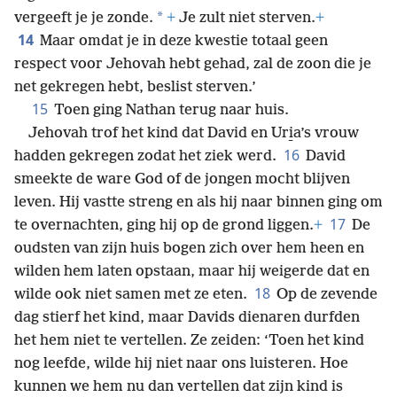
*
vergeeft je je zonde.
+
Je zult niet sterven.
+
14
Maar omdat je in deze kwestie totaal geen
respect voor Jehovah hebt gehad, zal de zoon die je
net gekregen hebt, beslist sterven.’
15
Toen ging Nathan terug naar huis.
Jehovah trof het kind dat David en Uri̱a’s vrouw
16
hadden gekregen zodat het ziek werd.
David
smeekte de ware God of de jongen mocht blijven
leven. Hij vastte streng en als hij naar binnen ging om
17
te overnachten, ging hij op de grond liggen.
+
De
oudsten van zijn huis bogen zich over hem heen en
wilden hem laten opstaan, maar hij weigerde dat en
18
wilde ook niet samen met ze eten.
Op de zevende
dag stierf het kind, maar Davids dienaren durfden
het hem niet te vertellen. Ze zeiden: ‘Toen het kind
nog leefde, wilde hij niet naar ons luisteren. Hoe
kunnen we hem nu dan vertellen dat zijn kind is