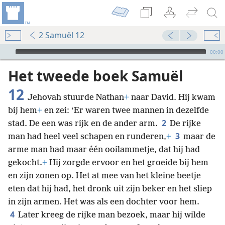
2 Samuël 12
Audio Player
00:00
Het tweede boek Samuël
12
Jehovah stuurde Nathan
+
naar David. Hij kwam
bij hem
+
en zei: ‘Er waren twee mannen in dezelfde
2
stad. De een was rijk en de ander arm.
De rijke
3
man had heel veel schapen en runderen,
+
maar de
arme man had maar één ooilammetje, dat hij had
gekocht.
+
Hij zorgde ervoor en het groeide bij hem
en zijn zonen op. Het at mee van het kleine beetje
eten dat hij had, het dronk uit zijn beker en het sliep
in zijn armen. Het was als een dochter voor hem.
4
Later kreeg de rijke man bezoek, maar hij wilde