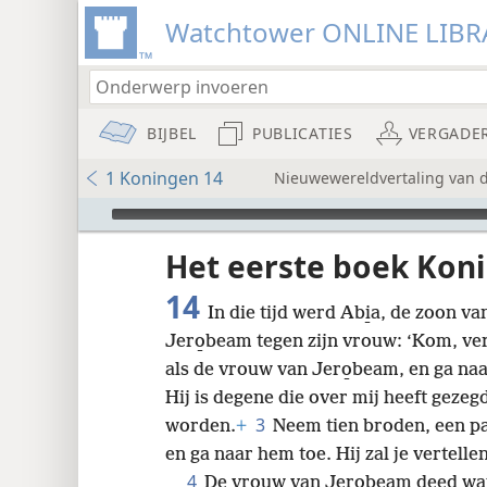
Watchtower ONLINE LIBR
BIJBEL
PUBLICATIES
VERGADE
1 Koningen 14
Nieuwewereldvertaling van de
Audio Player
udie-
Het eerste boek Kon
14
In die tijd werd Abi̱a, de zoon v
Jero̱beam tegen zijn vrouw: ‘Kom, ve
als de vrouw van Jero̱beam, en ga naa
Hij is degene die over mij heeft gezeg
8
3
worden.
+
Neem tien broden, een p
en ga naar hem toe. Hij zal je vertell
16
4
De vrouw van Jero̱beam deed wat 