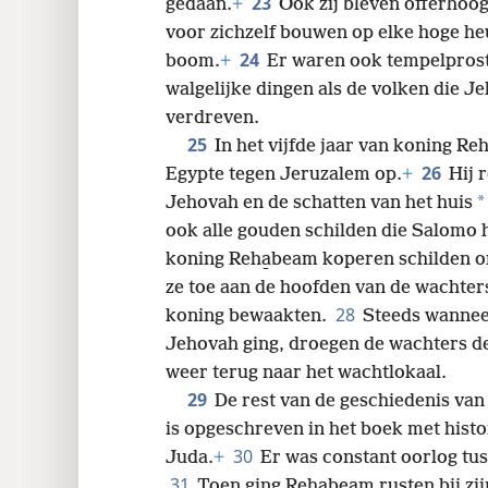
23
gedaan.
+
Ook zij bleven offerhoogt
voor zichzelf bouwen op elke hoge he
24
boom.
+
Er waren ook tempelprosti
walgelijke dingen als de volken die J
verdreven.
25
In het vijfde jaar van koning Re
26
Egypte tegen Jeruzalem op.
+
Hij 
*
Jehovah en de schatten van het huis
ook alle gouden schilden die Salomo
koning Reha̱beam koperen schilden om
ze toe aan de hoofden van de wachter
28
koning bewaakten.
Steeds wanneer
Jehovah ging, droegen de wachters de
weer terug naar het wachtlokaal.
29
De rest van de geschiedenis van 
is opgeschreven in het boek met hist
30
Juda.
+
Er was constant oorlog tu
31
Toen ging Reha̱beam rusten bij zi