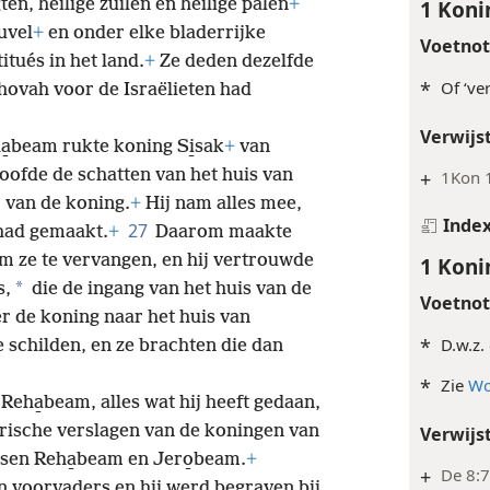
en, heilige zuilen en heilige palen
+
1 Koni
uvel
+
en onder elke bladerrijke
Voetno
tués in het land.
+
Ze deden dezelfde
*
Of ‘ver
ehovah voor de Israëlieten had
Verwijs
ha̱beam rukte koning Si̱sak
+
van
roofde de schatten van het huis van
+
1Kon 
van de koning.
+
Hij nam alles mee,
Inde
27
 had gemaakt.
+
Daarom maakte
 ze te vervangen, en hij vertrouwde
1 Koni
*
s,
die de ingang van het huis van de
Voetno
 de koning naar het huis van
*
D.w.z.
 schilden, en ze brachten die dan
*
Zie
Wo
Reha̱beam, alles wat hij heeft gedaan,
orische verslagen van de koningen van
Verwijs
ssen Reha̱beam en Jero̱beam.
+
+
De 8:7
jn voorvaders en hij werd begraven bij