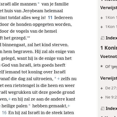
*
 Israël alle mannen
van je familie
Verwijs
het huis van Jero̱beam helemaal
11
+
1Kon 
imt totdat alles weg is!
Iedereen
zal door de honden opgegeten worden,
+
1Kon 
l door de vogels van de hemel
Inde
 het gezegd.’”
d binnengaat, zal het kind sterven.
1 Koni
n hem begraven. Hij zal als enige van
Voetno
gelegd, want hij is de enige van het
 God van Israël, iets goeds heeft
*
Of ‘ge
lf iemand tot koning over Israël
Verwijs
*
anaf die dag zal uitroeien,
+
zelfs nu
et een rietstengel is die heen en weer
+
De 27:
Israël wegrukken uit deze goede grond
+
Ne 9:2
ven,
+
en hij zal ze aan de andere kant
*
heilige palen
hebben gemaakt,
+
Inde
16
.
En hij zal Israël in de steek laten