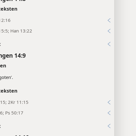
teksten
12:16
15:5; Han 13:22
x
ngen 14:9
ten
goten’.
teksten
15; 2Kr 11:15
6; Ps 50:17
x