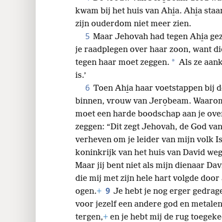
kwam bij het huis van Ahi̱a. Ahi̱a staa
24
zijn ouderdom niet meer zien.
5
Maar Jehovah had tegen Ahi̱a ge
je raadplegen over haar zoon, want die 
*
tegen haar moet zeggen.
Als ze aank
is.’
6
Toen Ahi̱a haar voetstappen bij 
binnen, vrouw van Jero̱beam. Waarom 
moet een harde boodschap aan je ov
zeggen: “Dit zegt Jehovah, de God van 
verheven om je leider van mijn volk I
koninkrijk van het huis van David we
Maar jij bent niet als mijn dienaar Da
die mij met zijn hele hart volgde door
9
ogen.
+
Je hebt je nog erger gedrag
voor jezelf een andere god en metale
tergen,
+
en je hebt mij de rug toegeke