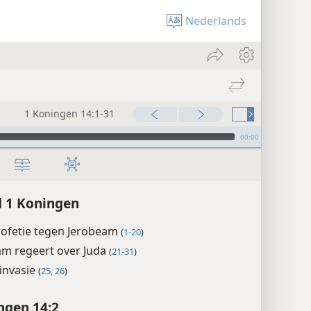
Nederlands
1 Koningen 14:1-31
00:00
 1 Koningen
rofetie tegen Jerobeam
(
1-20
)
m regeert over Juda
(
21-31
)
 invasie
(
25, 26
)
ngen 14:2