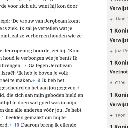
rde voor zich uit, want hij kon door
Verwijs
+
1Kon 
zegd: ‘De vrouw van Jero̱beam komt
is ziek. Ik zal je vertellen wat je
1 Koni
omt, zal ze verborgen houden wie ze
Verwijs
+
Joz 18
de deuropening hoorde, zei hij: ‘Kom
houd je verborgen wie je bent? Ik
1 Koni
7
erbrengen.
Ga tegen Jero̱beam
Voetno
Israël: ‘Ik heb je boven je volk
8
sraël te maken.
+
Ik heb het
*
Of ‘di
ggescheurd en het aan jou gegeven.
+
1 Koni
vid, die zich aan mijn geboden hield en
 altijd te doen wat goed was in mijn
Verwijs
en dan alle anderen vóór jou. Je hebt
+
1Kon 1
*
n
beelden gemaakt om mij te
10
erd.
+
Daarom breng ik ellende
1 Koni