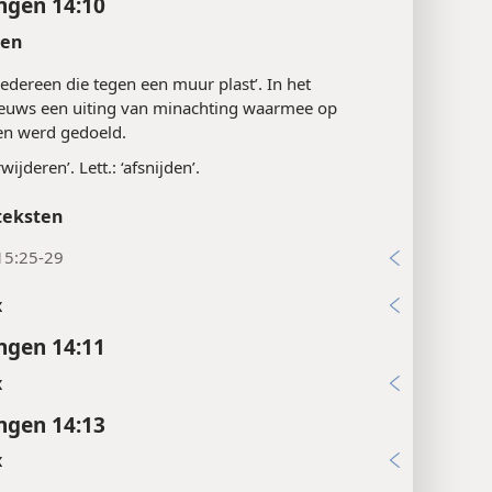
ngen 14:10
ten
 ‘iedereen die tegen een muur plast’. In het
euws een uiting van minachting waarmee op
n werd gedoeld.
wijderen’. Lett.: ‘afsnijden’.
teksten
15:25-29
x
ngen 14:11
x
ngen 14:13
x