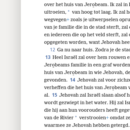
over het huis van Jero̱beam. Ik zal in
*
uitroeien,
van hoog tot laag. Ik zal 
wegvegen
+
zoals je uitwerpselen opru
van je familie die in de stad sterft, 
en iedereen die op het veld sterft, za
opgegeten worden, want Jehovah heeft
12
Ga nu naar huis. Zodra je de sta
13
Heel Israël zal over hem rouwen e
Jero̱beams familie in een graf worden 
huis van Jero̱beam in wie Jehovah, de
14
gevonden.
Jehovah zal voor zichze
verheffen die het huis van Jero̱beam v
15
al.
Jehovah zal Israël slaan alsof h
wordt gezwiept in het water. Hij zal 
die hij aan hun voorouders heeft gege
*
van de Rivier
verstrooien
+
omdat ze 
waarmee ze Jehovah hebben getergd