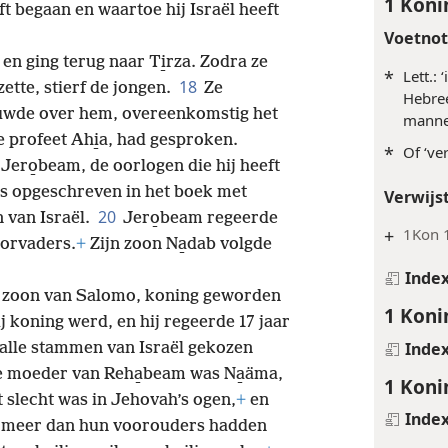
1 Koni
 begaan en waartoe hij Israël heeft
Voetno
n ging terug naar Ti̱rza. Zodra ze
*
Lett.:
18
ette, stierf de jongen.
Ze
Hebre
ouwde over hem, overeenkomstig het
manne
e profeet Ahi̱a, had gesproken.
*
Of ‘ver
Jero̱beam, de oorlogen die hij heeft
 is opgeschreven in het boek met
Verwijs
20
 van Israël.
Jero̱beam regeerde
+
1Kon 
voorvaders.
+
Zijn zoon Na̱dab volgde
Inde
 zoon van Salomo, koning geworden
1 Koni
j koning werd, en hij regeerde 17 jaar
Inde
 alle stammen van Israël gekozen
 moeder van Reha̱beam was Na̱äma,
1 Koni
 slecht was in Jehovah’s ogen,
+
en
Inde
 meer dan hun voorouders hadden