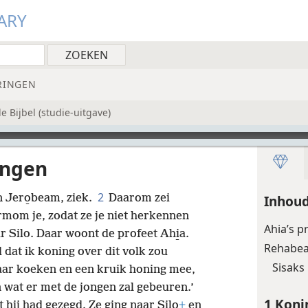
ARY
RINGEN
 Bijbel (studie-uitgave)
ingen
2
an Jero̱beam, ziek.
Daarom zei
Inhoud
rmom je, zodat ze je niet herkennen
Ahia’s p
r Silo. Daar woont de profeet Ahi̱a.
Rehabea
d dat ik koning over dit volk zou
Sisaks
aar koeken en een kruik honing mee,
en wat er met de jongen zal gebeuren.’
1 Koni
hij had gezegd. Ze ging naar Silo
+
en