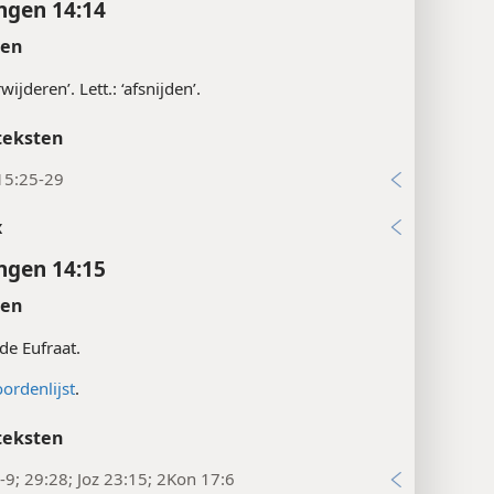
ngen 14:14
ten
wijderen’. Lett.: ‘afsnijden’.
teksten
15:25-29
x
ngen 14:15
ten
 de Eufraat.
ordenlijst
.
teksten
-9; 29:28; Joz 23:15; 2Kon 17:6