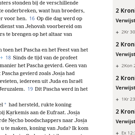
ters stonden bij de verschillende
2 Kron
 te onderbreken, want hun broeders,
16
er voor hen.
Op die dag werd op
Verwijs
 dienst van Jehovah voorbereid om
+
2Kr 3
rs te brengen op het altaar van
2 Kron
n toen het Pascha en het Feest van het
Verwijs
18
+
Sinds de tijd van de profeet
+
2Kon 2
 manier het Pascha gevierd. Geen van
 Pascha gevierd zoals Josi̱a had
2 Kron
vieten, iedereen uit Juda en Israël
Verwijs
19
 Jeruzalem.
Dit Pascha werd in het
+
1Kr 23
*
el
had hersteld, rukte koning
2 Kron
ij Ka̱rkemis aan de Eufraat. Josi̱a
rde Ne̱cho boodschappers naar Josi̱a
Verwijs
et u te maken, koning van Juda? Ik kom
+
Ex 12: