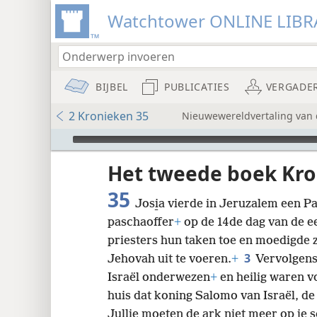
Watchtower ONLINE LIBR
BIJBEL
PUBLICATIES
VERGADE
2 Kronieken 35
Nieuwewereldvertaling van d
Audio Player
udie-
Het tweede boek Kr
35
Josi̱a vierde in Jeruzalem een P
paschaoffer
+
op de 14de dag van de e
priesters hun taken toe en moedigde z
3
Jehovah uit te voeren.
+
Vervolgens 
8
Israël onderwezen
+
en heilig waren vo
huis dat koning Salomo van Israël, d
16
Jullie moeten de ark niet meer op je 