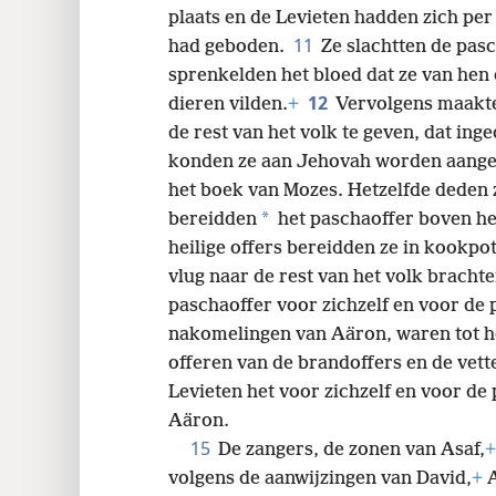
plaats en de Levieten hadden zich per
11
had geboden.
Ze slachtten de pas
sprenkelden het bloed dat ze van hen
12
dieren vilden.
+
Vervolgens maakte
de rest van het volk te geven, dat ing
konden ze aan Jehovah worden aange
het boek van Mozes. Hetzelfde deden
*
bereidden
het paschaoffer boven he
heilige offers bereidden ze in kookpo
vlug naar de rest van het volk bracht
paschaoffer voor zichzelf en voor de p
nakomelingen van Aäron, waren tot he
offeren van de brandoffers en de vet
Levieten het voor zichzelf en voor de
Aäron.
15
De zangers, de zonen van Asaf,
+
volgens de aanwijzingen van David,
+
A