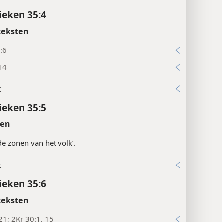
ieken 35:4
teksten
:6
14
x
ieken 35:5
ten
‘de zonen van het volk’.
x
ieken 35:6
teksten
21; 2Kr 30:1, 15