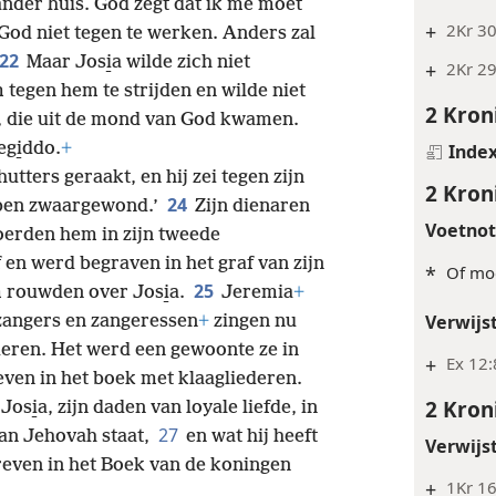
 ander huis. God zegt dat ik me moet
+
2Kr 3
 God niet tegen te werken. Anders zal
22
Maar Josi̱a wilde zich niet
+
2Kr 2
tegen hem te strijden en wilde niet
2 Kron
, die uit de mond van God kwamen.
egi̱ddo.
+
Inde
tters geraakt, en hij zei tegen zijn
2 Kron
24
 ben zwaargewond.’
Zijn dienaren
Voetno
oerden hem in zijn tweede
 en werd begraven in het graf van zijn
*
Of mog
25
 rouwden over Josi̱a.
Jeremia
+
Verwijs
 zangers en zangeressen
+
zingen nu
ederen. Het werd een gewoonte ze in
+
Ex 12:
reven in het boek met klaagliederen.
2 Kron
osi̱a, zijn daden van loyale liefde, in
27
an Jehovah staat,
en wat hij heeft
Verwijs
reven in het Boek van de koningen
+
1Kr 1