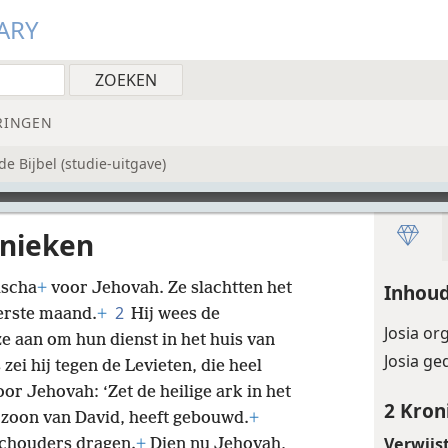
ARY
RINGEN
e Bijbel (studie-uitgave)
onieken
ascha
+
voor Jehovah. Ze slachtten het
Inhoud
2
erste maand.
+
Hij wees de
Josia or
e aan om hun dienst in het huis van
Josia g
zei hij tegen de Levieten, die heel
or Jehovah: ‘Zet de heilige ark in het
2 Kron
e zoon van David, heeft gebouwd.
+
Verwijs
schouders dragen.
+
Dien nu Jehovah,