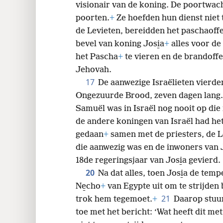
visionair van de koning. De poortwach
poorten.
+
Ze hoefden hun dienst niet
de Levieten, bereidden het paschaoff
bevel van koning Josi̱a
+
alles voor de
het Pascha
+
te vieren en de brandoffe
Jehovah.
17
De aanwezige Israëlieten vierde
Ongezuurde Brood, zeven dagen lang.
Samuël was in Israël nog nooit op die
de andere koningen van Israël had het
gedaan
+
samen met de priesters, de Le
die aanwezig was en de inwoners van
18de regeringsjaar van Josi̱a gevierd.
20
Na dat alles, toen Josi̱a de temp
Ne̱cho
+
van Egypte uit om te strijden b
21
trok hem tegemoet.
+
Daarop stuu
toe met het bericht: ‘Wat heeft dit m