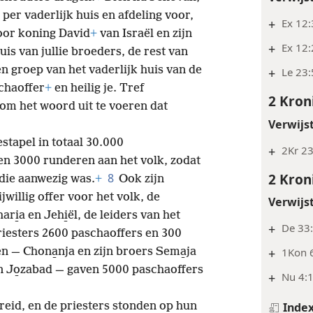
 per vaderlijk huis en afdeling voor,
+
Ex 12:
oor koning David
+
van Israël en zijn
+
Ex 12
uis van jullie broeders, de rest van
en groep van het vaderlijk huis van de
+
Le 23:
chaoffer
+
en heilig je. Tref
2 Kron
om het woord uit te voeren dat
Verwijs
estapel in totaal 30.000
+
2Kr 23
n 3000 runderen aan het volk, zodat
2 Kron
8
die aanwezig was.
+
Ook zijn
jwillig offer voor het volk, de
Verwijs
ri̱a en Jehi̱ël, de leiders van het
+
De 33:
riesters 2600 paschaoffers en 300
en — Chona̱nja en zijn broers Sema̱ja
+
1Kon 6
 en Jo̱zabad — gaven 5000 paschaoffers
+
Nu 4:1
reid, en de priesters stonden op hun
Inde