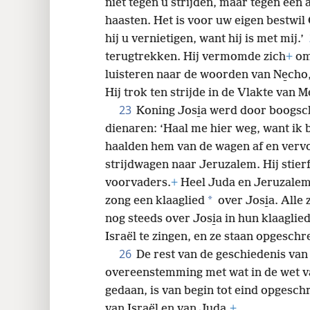
niet tegen u strijden, maar tegen een
haasten. Het is voor uw eigen bestwil
hij u vernietigen, want hij is met mij.’
terugtrekken. Hij vermomde zich
+
om 
luisteren naar de woorden van Ne̱cho
Hij trok ten strijde in de Vlakte van M
23
Koning Josi̱a werd door boogschu
dienaren: ‘Haal me hier weg, want ik
haalden hem van de wagen af en verv
strijdwagen naar Jeruzalem. Hij stierf
voorvaders.
+
Heel Juda en Jeruzalem
*
zong een klaaglied
over Josi̱a. Alle
nog steeds over Josi̱a in hun klaagli
Israël te zingen, en ze staan opgesch
26
De rest van de geschiedenis van J
overeenstemming met wat in de wet v
gedaan, is van begin tot eind opgesch
van Israël en van Juda.
+