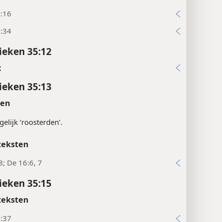
0:16
9:34
ieken 35:12
x
ieken 35:13
ten
elijk ‘roosterden’.
teksten
8; De 16:6, 7
ieken 35:15
teksten
6:37