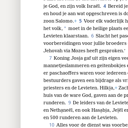
4
je God, en zijn volk Israël.
Bereid je
24
en houd je aan wat opgeschreven is d
5
zoon Salomo.
+
Voor elk vaderlijk h
*
het volk,
moet in de heilige plaats e
6
Levieten klaarstaan.
Slacht het pas
voorbereidingen voor jullie broeders 
Jehovah via Mozes heeft gesproken.’
7
Koning Josi̱a gaf uit zijn eigen ve
mannetjeslammeren en geitenbokjes e
er paschaoffers waren voor iedereen 
bestuurders gaven een bijdrage als vri
priesters en de Levieten. Hilki̱a,
+
Zacha
huis van de ware God, gaven aan de p
9
runderen.
De leiders van de Leviet
en Netha̱neël, en ook Hasa̱bja, Jeï̱ël
en 500 runderen aan de Levieten.
10
Alles voor de dienst was voorbe