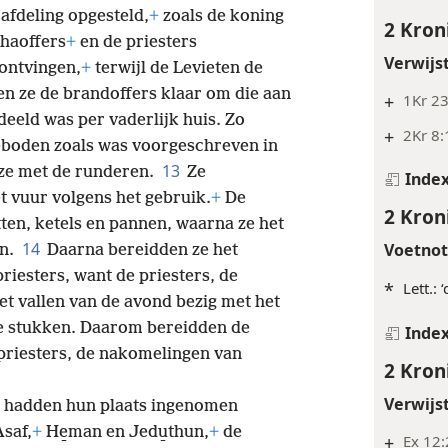
 afdeling opgesteld,
+
zoals de koning
2 Kron
chaoffers
+
en de priesters
Verwijs
 ontvingen,
+
terwijl de Levieten de
n ze de brandoffers klaar om die aan
+
1Kr 23
edeeld was per vaderlijk huis. Zo
+
2Kr 8:
boden zoals was voorgeschreven in
13
 ze met de runderen.
Ze
Inde
t vuur volgens het gebruik.
+
De
2 Kron
tten, ketels en pannen, waarna ze het
14
Voetno
en.
Daarna bereidden ze het
riesters, want de priesters, de
*
Lett.: 
t vallen van de avond bezig met het
te stukken. Daarom bereidden de
Inde
 priesters, de nakomelingen van
2 Kron
Verwijs
hadden hun plaats ingenomen
saf,
+
He̱man en Jedu̱thun,
+
de
+
Ex 12: