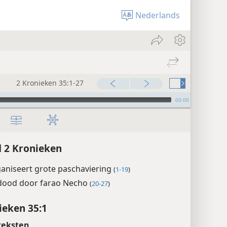
Nederlands
2 Kronieken 35:1-27
00:00
 2 Kronieken
ganiseert grote paschaviering
(
1-19
)
edood door farao Necho
(
20-27
)
ieken 35:1
teksten