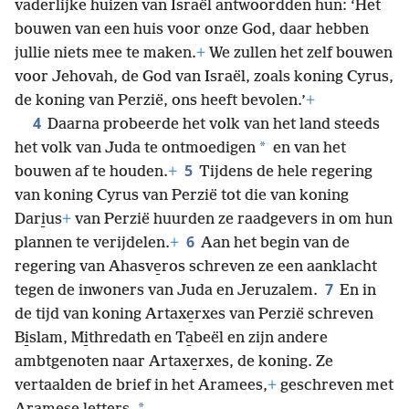
vaderlijke huizen van Israël antwoordden hun: ‘Het
bouwen van een huis voor onze God, daar hebben
jullie niets mee te maken.
+
We zullen het zelf bouwen
voor Jehovah, de God van Israël, zoals koning Cyrus,
de koning van Perzië, ons heeft bevolen.’
+
4
Daarna probeerde het volk van het land steeds
*
het volk van Juda te ontmoedigen
en van het
5
bouwen af te houden.
+
Tijdens de hele regering
van koning Cyrus van Perzië tot die van koning
Dari̱us
+
van Perzië huurden ze raadgevers in om hun
6
plannen te verijdelen.
+
Aan het begin van de
regering van Ahasve̱ros schreven ze een aanklacht
7
tegen de inwoners van Juda en Jeruzalem.
En in
de tijd van koning Artaxe̱rxes van Perzië schreven
Bi̱slam, Mi̱thredath en Ta̱beël en zijn andere
ambtgenoten naar Artaxe̱rxes, de koning. Ze
vertaalden de brief in het Aramees,
+
geschreven met