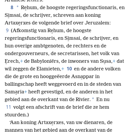
*
Aramese letters.
8
*
Re̱hum, de hoogste regeringsfunctionaris, en
Si̱msai, de schrijver, schreven aan koning
Artaxe̱rxes de volgende brief over Jeruzalem:
9
(Afkomstig van Re̱hum, de hoogste
regeringsfunctionaris, en Si̱msai, de schrijver, en
hun overige ambtgenoten, de rechters en de
ondergouverneurs, de secretarissen, het volk van
E̱rech,
+
de Babyloniërs, de inwoners van Su̱sa,
+
dat
10
wil zeggen de Elamieten,
+
en de andere volken
die de grote en hooggeëerde Asna̱ppar in
ballingschap heeft weggevoerd en in de steden van
Sama̱ria
+
heeft gevestigd, en de anderen in het
*
gebied aan de overkant van de Rivier.
En nu
11
volgt een afschrift van de brief die ze hem
stuurden.)
‘Aan koning Artaxe̱rxes, van uw dienaren, de
mannen van het gebied aan de overkant van de