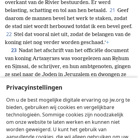
overkant van de Rivier bestuurden. Er werd
21
belasting, schatting en tol aan hen betaald.
Geef
daarom de mannen bevel het werk te staken, zodat
de stad niet wordt herbouwd totdat ik een bevel geef.
22
Stel dat vooral niet uit, zodat de belangen van de
koning niet nog verder worden geschaad.’
+
23
Nadat het afschrift van het officiële document
van koning Artaxe̱rxes was voorgelezen aan Re̱hum
en Si̱msai, de schrijver, en hun ambtgenoten, gingen
ze snel naar de Joden in Jeruzalem en dwongen ze
24
hen met geweld het werk te stoppen.
Toen werd
Privacyinstellingen
het werk aan het huis van God in Jeruzalem gestaakt.
Het bleef stilliggen tot het tweede jaar van de
Om u de best mogelijke digitale ervaring op jw.org te
regering van koning Dari̱us van Perzië.
+
bieden, gebruiken wij cookies en vergelijkbare
technologieën. Sommige cookies zijn noodzakelijk
om onze website te laten werken en kunnen niet
worden geweigerd. U kunt het gebruik van
aanvullende cookies, die wij alleen gebruiken om uw