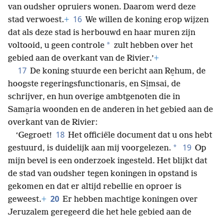
van oudsher opruiers wonen. Daarom werd deze
16
stad verwoest.
+
We willen de koning erop wijzen
dat als deze stad is herbouwd en haar muren zijn
*
voltooid, u geen controle
zult hebben over het
gebied aan de overkant van de Rivier.’
+
17
De koning stuurde een bericht aan Re̱hum, de
hoogste regeringsfunctionaris, en Si̱msai, de
schrijver, en hun overige ambtgenoten die in
Sama̱ria woonden en de anderen in het gebied aan de
overkant van de Rivier:
18
‘Gegroet!
Het officiële document dat u ons hebt
19
*
gestuurd, is duidelijk aan mij voorgelezen.
Op
mijn bevel is een onderzoek ingesteld. Het blijkt dat
de stad van oudsher tegen koningen in opstand is
gekomen en dat er altijd rebellie en oproer is
20
geweest.
+
Er hebben machtige koningen over
Jeruzalem geregeerd die het hele gebied aan de