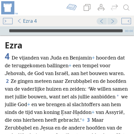
Ezra 4
Audio Player
00:00
Ezra
4
De vijanden van Juda en Benjamin
+
hoorden dat
de teruggekomen ballingen
+
een tempel voor
Jehovah, de God van Israël, aan het bouwen waren.
2
Ze gingen meteen naar Zerubba̱bel en de hoofden
van de vaderlijke huizen en zeiden: ‘We willen samen
*
met jullie bouwen, want net als jullie aanbidden
we
jullie God
+
en we brengen al slachtoffers aan hem
sinds de tijd van koning E̱sar-Ha̱ddon
+
van Assyrië,
3
die ons hierheen heeft gebracht.’
+
Maar
Zerubba̱bel en Je̱sua en de andere hoofden van de