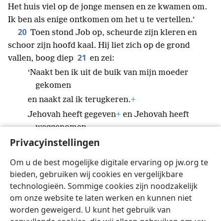
Het huis viel op de jonge mensen en ze kwamen om.
Ik ben als enige ontkomen om het u te vertellen.’
20
Toen stond Job op, scheurde zijn kleren en
schoor zijn hoofd kaal. Hij liet zich op de grond
21
vallen, boog diep
en zei:
‘Naakt ben ik uit de buik van mijn moeder
gekomen
en naakt zal ik terugkeren.
+
Jehovah heeft gegeven
+
en Jehovah heeft
weggenomen.
Privacyinstellingen
Laat de naam van Jehovah altijd geprezen
worden.’
Om u de best mogelijke digitale ervaring op jw.org te
22
Ondanks alles zondigde Job niet en
bieden, gebruiken wij cookies en vergelijkbare
*
beschuldigde hij God nergens van.
technologieën. Sommige cookies zijn noodzakelijk
om onze website te laten werken en kunnen niet
worden geweigerd. U kunt het gebruik van