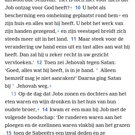
antwoordde Jehovah: ‘Het is toch niet voor niets dat
10
Job ontzag voor God heeft?
+
U hebt als
bescherming een omheining geplaatst rond hem
+
en
zijn huis en alles wat hij heeft. U hebt het werk van
zijn handen gezegend,
+
en zijn veestapel breidt zich
11
steeds meer uit in het land.
Maar steek voor de
verandering uw hand eens uit en tast alles aan wat hij
heeft. Dan zal hij u zeker recht in uw gezicht
12
vervloeken.’
Toen zei Jehovah tegen Satan:
*
‘Goed, alles wat hij heeft, is in je hand.
Alleen
hemzelf mag je niet aanraken!’ Daarna ging Satan
*
bij
Jehovah weg.
+
13
Op de dag dat Jobs zonen en dochters aan het
eten waren en wijn dronken in het huis van hun
14
oudste broer,
+
kwam er een man bij Job met de
volgende boodschap: ‘De runderen waren aan het
ploegen en de ezelinnen waren vlakbij aan het grazen
15
toen de Sabeeërs een inval deden en ze