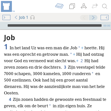
Job 1
Audio Player
00:00
Job
1
*
In het land Uz was een man die Job
+
heette. Hij
*
was een oprecht en getrouw man.
+
Hij had ontzag
2
voor God en vermeed wat slecht was.
+
Hij had
3
zeven zonen en drie dochters.
Zijn veestapel telde
*
7000 schapen, 3000 kamelen, 1000 runderen
en
500 ezelinnen. Ook had hij een groot aantal
dienaren. Hij was de aanzienlijkste man van het hele
Oosten.
4
Zijn zonen hadden de gewoonte een feestmaal te
*
geven, elk om de beurt
in zijn eigen huis. Ze