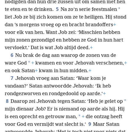
nodigden dan hun drie zussen uit om samen met hen
5
*
te eten en te drinken.
Na zo’n serie feestmalen
liet Job ze bij zich komen om ze te heiligen. Hij stond
dan ’s morgens vroeg op en bracht brandoffers
+
voor elk van hen. Want Job zei: ‘Misschien hebben
mijn zonen gezondigd en hebben ze God in hun hart
vervloekt.’ Dat is wat Job altijd deed.
+
6
Nu brak de dag aan waarop de zonen van de
*
ware God
+
kwamen en voor Jehovah verschenen,
+
en ook Satan
+
kwam in hun midden.
+
7
Jehovah vroeg aan Satan: ‘Waar kom je
vandaan?’ Satan antwoordde Jehovah: ‘Ik heb
rondgezworven en rondgedoold op aarde.’
+
8
*
Daarop zei Jehovah tegen Satan: ‘Heb je gelet op
mijn dienaar Job? Er is niemand op aarde als hij. Hij
*
is een oprecht en getrouw man,
+
die ontzag heeft
9
voor God en vermijdt wat slecht is.’
Maar Satan