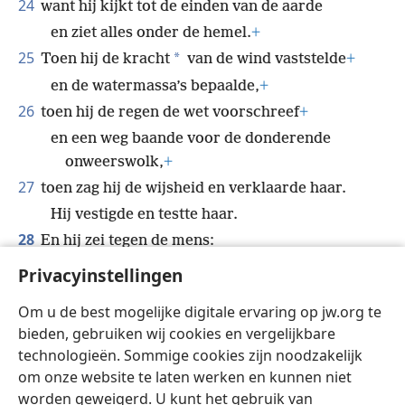
Alleen hij weet waar ze verblijft,
+
24
want hij kijkt tot de einden van de aarde
en ziet alles onder de hemel.
+
25
*
Toen hij de kracht
van de wind vaststelde
+
en de watermassa’s bepaalde,
+
26
toen hij de regen de wet voorschreef
+
en een weg baande voor de donderende
onweerswolk,
+
27
toen zag hij de wijsheid en verklaarde haar.
Hij vestigde en testte haar.
28
En hij zei tegen de mens:
Privacyinstellingen
“Luister! Ontzag voor Jehovah — dat is
Om u de best mogelijke digitale ervaring op jw.org te
wijsheid!
+
bieden, gebruiken wij cookies en vergelijkbare
En het kwaad vermijden — dat is verstand.”’
+
technologieën. Sommige cookies zijn noodzakelijk
om onze website te laten werken en kunnen niet
worden geweigerd. U kunt het gebruik van