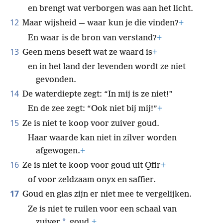
11
Hij damt de bronnen van rivieren af
en brengt wat verborgen was aan het licht.
12
Maar wijsheid — waar kun je die vinden?
+
En waar is de bron van verstand?
+
13
Geen mens beseft wat ze waard is
+
en in het land der levenden wordt ze niet
gevonden.
14
De waterdiepte zegt: “In mij is ze niet!”
En de zee zegt: “Ook niet bij mij!”
+
15
Ze is niet te koop voor zuiver goud.
Haar waarde kan niet in zilver worden
afgewogen.
+
16
Ze is niet te koop voor goud uit O̱fir
+
of voor zeldzaam onyx en saffier.
17
Goud en glas zijn er niet mee te vergelijken.