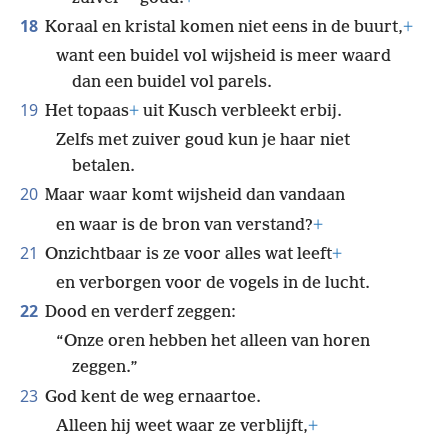
Ze is niet te ruilen voor een schaal van
*
zuiver
goud.
+
18
Koraal en kristal komen niet eens in de buurt,
+
want een buidel vol wijsheid is meer waard
dan een buidel vol parels.
19
Het topaas
+
uit Kusch verbleekt erbij.
Zelfs met zuiver goud kun je haar niet
betalen.
20
Maar waar komt wijsheid dan vandaan
en waar is de bron van verstand?
+
21
Onzichtbaar is ze voor alles wat leeft
+
en verborgen voor de vogels in de lucht.
22
Dood en verderf zeggen:
“Onze oren hebben het alleen van horen
zeggen.”
23
God kent de weg ernaartoe.