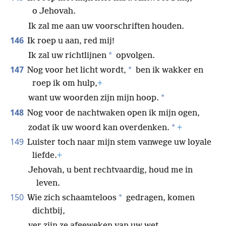
o Jehovah.
Ik zal me aan uw voorschriften houden.
146
Ik roep u aan, red mij!
*
Ik zal uw richtlijnen
opvolgen.
147
*
Nog voor het licht wordt,
ben ik wakker en
roep ik om hulp,
+
*
want uw woorden zijn mijn hoop.
148
Nog voor de nachtwaken open ik mijn ogen,
*
zodat ik uw woord kan overdenken.
+
149
Luister toch naar mijn stem vanwege uw loyale
liefde.
+
Jehovah, u bent rechtvaardig, houd me in
leven.
150
*
Wie zich schaamteloos
gedragen, komen
dichtbij,
ver zijn ze afgeweken van uw wet.