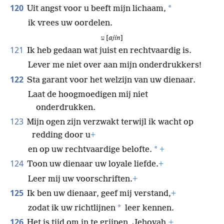
120
*
Uit angst voor u beeft mijn lichaam,
ik vrees uw oordelen.
ע [
ajin
]
121
Ik heb gedaan wat juist en rechtvaardig is.
Lever me niet over aan mijn onderdrukkers!
122
Sta garant voor het welzijn van uw dienaar.
Laat de hoogmoedigen mij niet
onderdrukken.
123
Mijn ogen zijn verzwakt terwijl ik wacht op
redding door u
+
*
en op uw rechtvaardige belofte.
+
124
Toon uw dienaar uw loyale liefde.
+
Leer mij uw voorschriften.
+
125
Ik ben uw dienaar, geef mij verstand,
+
*
zodat ik uw richtlijnen
leer kennen.
126
Het is tijd om in te grijpen, Jehovah,
+