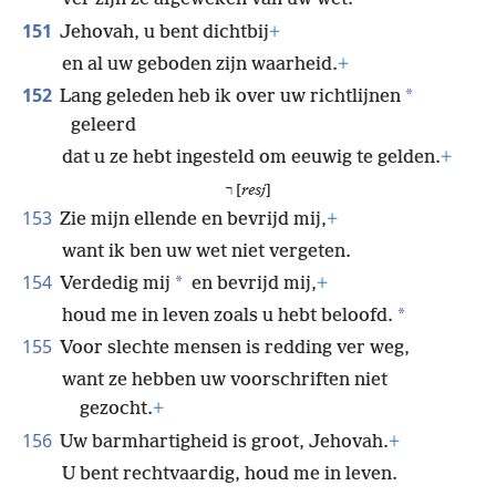
151
Jehovah, u bent dichtbij
+
en al uw geboden zijn waarheid.
+
152
*
Lang geleden heb ik over uw richtlijnen
geleerd
dat u ze hebt ingesteld om eeuwig te gelden.
+
ר [
resj
]
153
Zie mijn ellende en bevrijd mij,
+
want ik ben uw wet niet vergeten.
154
*
Verdedig mij
en bevrijd mij,
+
*
houd me in leven zoals u hebt beloofd.
155
Voor slechte mensen is redding ver weg,
want ze hebben uw voorschriften niet
gezocht.
+
156
Uw barmhartigheid is groot, Jehovah.
+
U bent rechtvaardig, houd me in leven.