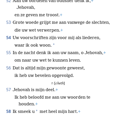
52
Aan uw oordelen van oudsher denk ik,
+
Jehovah,
en ze geven me troost.
+
53
Grote woede grijpt me aan vanwege de slechten,
die uw wet verwerpen.
+
54
Uw voorschriften zijn voor mij als liederen,
*
waar ik ook woon.
55
In de nacht denk ik aan uw naam, o Jehovah,
+
om naar uw wet te kunnen leven.
56
Dat is altijd mijn gewoonte geweest,
ik heb uw bevelen opgevolgd.
ח [
cheth
]
57
Jehovah is mijn deel.
+
Ik heb beloofd me aan uw woorden te
houden.
+
58
*
Ik smeek u
met heel mijn hart.
+