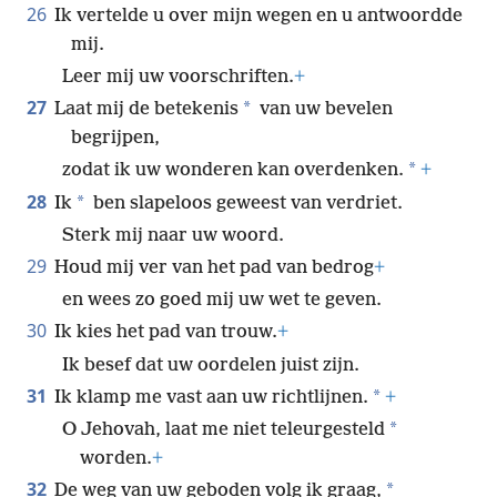
26
Ik vertelde u over mijn wegen en u antwoordde
mij.
Leer mij uw voorschriften.
+
27
*
Laat mij de betekenis
van uw bevelen
begrijpen,
*
zodat ik uw wonderen kan overdenken.
+
28
*
Ik
ben slapeloos geweest van verdriet.
Sterk mij naar uw woord.
29
Houd mij ver van het pad van bedrog
+
en wees zo goed mij uw wet te geven.
30
Ik kies het pad van trouw.
+
Ik besef dat uw oordelen juist zijn.
31
*
Ik klamp me vast aan uw richtlijnen.
+
*
O Jehovah, laat me niet teleurgesteld
worden.
+
32
*
De weg van uw geboden volg ik graag,