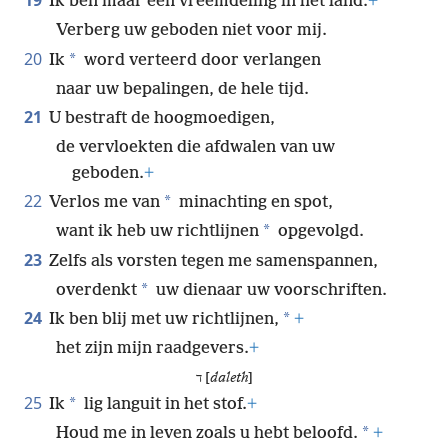
19
Ik ben maar een vreemdeling in het land.
+
Verberg uw geboden niet voor mij.
20
*
Ik
word verteerd door verlangen
naar uw bepalingen, de hele tijd.
21
U bestraft de hoogmoedigen,
de vervloekten die afdwalen van uw
geboden.
+
22
*
Verlos me van
minachting en spot,
*
want ik heb uw richtlijnen
opgevolgd.
23
Zelfs als vorsten tegen me samenspannen,
*
overdenkt
uw dienaar uw voorschriften.
24
*
Ik ben blij met uw richtlijnen,
+
het zijn mijn raadgevers.
+
ד [
daleth
]
25
*
Ik
lig languit in het stof.
+
*
Houd me in leven zoals u hebt beloofd.
+