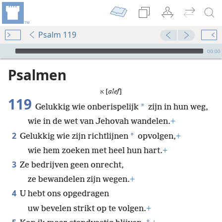
Psalm 119
Audio Player
00:00
Psalmen
א [
alef
]
119
*
Gelukkig wie onberispelijk
zijn in hun weg,
wie in de wet van Jehovah wandelen.
+
2
*
Gelukkig wie zijn richtlijnen
opvolgen,
+
wie hem zoeken met heel hun hart.
+
3
Ze bedrijven geen onrecht,
ze bewandelen zijn wegen.
+
4
U hebt ons opgedragen
uw bevelen strikt op te volgen.
+