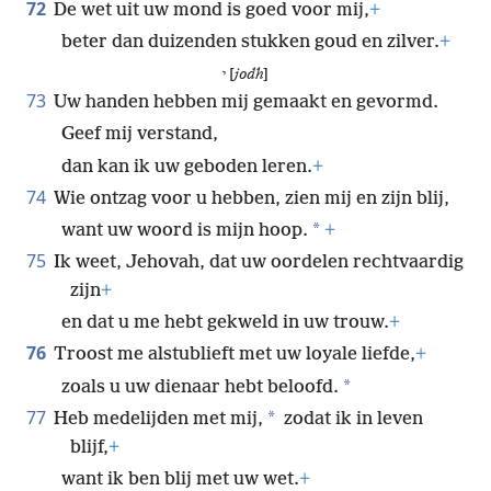
72
De wet uit uw mond is goed voor mij,
+
beter dan duizenden stukken goud en zilver.
+
י [
jodh
]
73
Uw handen hebben mij gemaakt en gevormd.
Geef mij verstand,
dan kan ik uw geboden leren.
+
74
Wie ontzag voor u hebben, zien mij en zijn blij,
*
want uw woord is mijn hoop.
+
75
Ik weet, Jehovah, dat uw oordelen rechtvaardig
zijn
+
en dat u me hebt gekweld in uw trouw.
+
76
Troost me alstublieft met uw loyale liefde,
+
*
zoals u uw dienaar hebt beloofd.
77
*
Heb medelijden met mij,
zodat ik in leven
blijf,
+
want ik ben blij met uw wet.
+