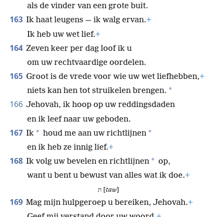
als de vinder van een grote buit.
163
Ik haat leugens — ik walg ervan.
+
Ik heb uw wet lief.
+
164
Zeven keer per dag loof ik u
om uw rechtvaardige oordelen.
165
Groot is de vrede voor wie uw wet liefhebben,
+
*
niets kan hen tot struikelen brengen.
166
Jehovah, ik hoop op uw reddingsdaden
en ik leef naar uw geboden.
167
*
*
Ik
houd me aan uw richtlijnen
en ik heb ze innig lief.
+
168
*
Ik volg uw bevelen en richtlijnen
op,
want u bent u bewust van alles wat ik doe.
+
ת [
taw
]
169
Mag mijn hulpgeroep u bereiken, Jehovah.
+
Geef mij verstand door uw woord.
+