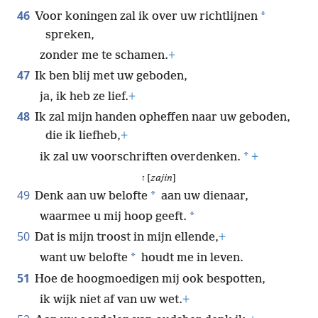
46
*
Voor koningen zal ik over uw richtlijnen
spreken,
zonder me te schamen.
+
47
Ik ben blij met uw geboden,
ja, ik heb ze lief.
+
48
Ik zal mijn handen opheffen naar uw geboden,
die ik liefheb,
+
*
ik zal uw voorschriften overdenken.
+
ז [
zajin
]
49
*
Denk aan uw belofte
aan uw dienaar,
*
waarmee u mij hoop geeft.
50
Dat is mijn troost in mijn ellende,
+
*
want uw belofte
houdt me in leven.
51
Hoe de hoogmoedigen mij ook bespotten,
ik wijk niet af van uw wet.
+