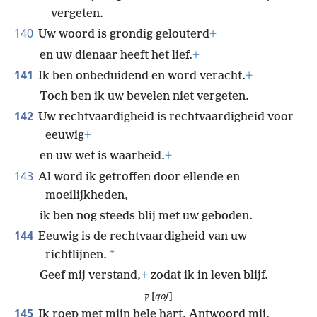
vergeten.
140
Uw woord is grondig gelouterd
+
en uw dienaar heeft het lief.
+
141
Ik ben onbeduidend en word veracht.
+
Toch ben ik uw bevelen niet vergeten.
142
Uw rechtvaardigheid is rechtvaardigheid voor
eeuwig
+
en uw wet is waarheid.
+
143
Al word ik getroffen door ellende en
moeilijkheden,
ik ben nog steeds blij met uw geboden.
144
Eeuwig is de rechtvaardigheid van uw
*
richtlijnen.
Geef mij verstand,
+
zodat ik in leven blijf.
ק [
qof
]
145
Ik roep met mijn hele hart. Antwoord mij,