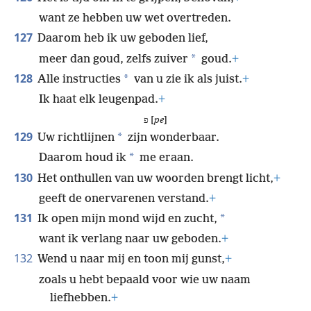
want ze hebben uw wet overtreden.
127
Daarom heb ik uw geboden lief,
*
meer dan goud, zelfs zuiver
goud.
+
128
*
Alle instructies
van u zie ik als juist.
+
Ik haat elk leugenpad.
+
פ [
pe
]
129
*
Uw richtlijnen
zijn wonderbaar.
*
Daarom houd ik
me eraan.
130
Het onthullen van uw woorden brengt licht,
+
geeft de onervarenen verstand.
+
131
*
Ik open mijn mond wijd en zucht,
want ik verlang naar uw geboden.
+
132
Wend u naar mij en toon mij gunst,
+
zoals u hebt bepaald voor wie uw naam
liefhebben.
+