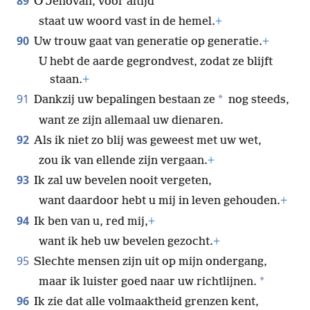
89
O Jehovah, voor altijd
staat uw woord vast in de hemel.
+
90
Uw trouw gaat van generatie op generatie.
+
U hebt de aarde gegrondvest, zodat ze blijft
staan.
+
91
*
Dankzij uw bepalingen bestaan ze
nog steeds,
want ze zijn allemaal uw dienaren.
92
Als ik niet zo blij was geweest met uw wet,
zou ik van ellende zijn vergaan.
+
93
Ik zal uw bevelen nooit vergeten,
want daardoor hebt u mij in leven gehouden.
+
94
Ik ben van u, red mij,
+
want ik heb uw bevelen gezocht.
+
95
Slechte mensen zijn uit op mijn ondergang,
*
maar ik luister goed naar uw richtlijnen.
96
Ik zie dat alle volmaaktheid grenzen kent,