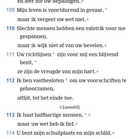
en leer me uw bepalingen.
+
109
*
Mijn leven is voortdurend in gevaar,
maar ik vergeet uw wet niet.
+
110
Slechte mensen hebben een valstrik voor me
gespannen,
maar ik wijk niet af van uw bevelen.
+
111
*
Uw richtlijnen
zijn voor mij een blijvend
*
bezit,
ze zijn de vreugde van mijn hart.
+
112
*
Ik ben vastbesloten
om uw voorschriften te
gehoorzamen,
altijd, tot het einde toe.
ס [
samekh
]
113
*
Ik haat halfhartige mensen,
+
maar uw wet heb ik lief.
+
114
U bent mijn schuilplaats en mijn schild,
+