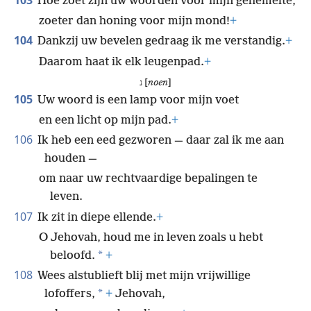
103
Hoe zoet zijn uw woorden voor mijn gehemelte,
zoeter dan honing voor mijn mond!
+
104
Dankzij uw bevelen gedraag ik me verstandig.
+
Daarom haat ik elk leugenpad.
+
נ [
noen
]
105
Uw woord is een lamp voor mijn voet
en een licht op mijn pad.
+
106
Ik heb een eed gezworen — daar zal ik me aan
houden —
om naar uw rechtvaardige bepalingen te
leven.
107
Ik zit in diepe ellende.
+
O Jehovah, houd me in leven zoals u hebt
*
beloofd.
+
108
Wees alstublieft blij met mijn vrijwillige
*
lofoffers,
+
Jehovah,