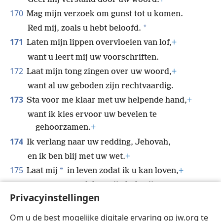
170
Mag mijn verzoek om gunst tot u komen.
*
Red mij, zoals u hebt beloofd.
171
Laten mijn lippen overvloeien van lof,
+
want u leert mij uw voorschriften.
172
Laat mijn tong zingen over uw woord,
+
want al uw geboden zijn rechtvaardig.
173
Sta voor me klaar met uw helpende hand,
+
want ik kies ervoor uw bevelen te
gehoorzamen.
+
174
Ik verlang naar uw redding, Jehovah,
en ik ben blij met uw wet.
+
175
*
Laat mij
in leven zodat ik u kan loven,
+
mogen uw oordelen mijn hulp zijn.
Privacyinstellingen
176
Ik ben afgedwaald als een verloren schaap.
+
Zoek uw dienaar,
Om u de best mogelijke digitale ervaring op jw.org te