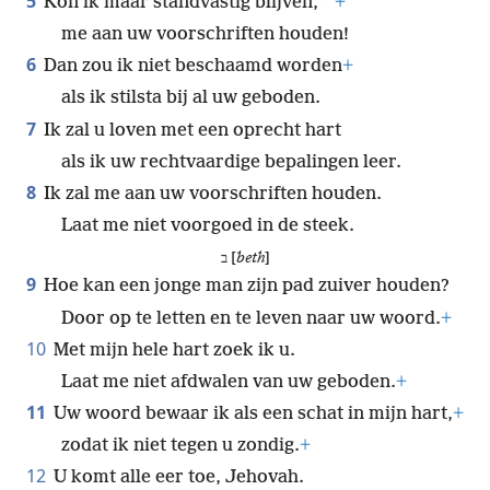
5
*
Kon ik maar standvastig blijven,
+
me aan uw voorschriften houden!
6
Dan zou ik niet beschaamd worden
+
als ik stilsta bij al uw geboden.
7
Ik zal u loven met een oprecht hart
als ik uw rechtvaardige bepalingen leer.
8
Ik zal me aan uw voorschriften houden.
Laat me niet voorgoed in de steek.
ב [
beth
]
9
Hoe kan een jonge man zijn pad zuiver houden?
Door op te letten en te leven naar uw woord.
+
10
Met mijn hele hart zoek ik u.
Laat me niet afdwalen van uw geboden.
+
11
Uw woord bewaar ik als een schat in mijn hart,
+
zodat ik niet tegen u zondig.
+
12
U komt alle eer toe, Jehovah.