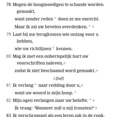
78
Mogen de hoogmoedigen te schande worden
gemaakt,
*
want zonder reden
doen ze me onrecht.
*
Maar ik zal uw bevelen overdenken.
+
79
Laat bij me terugkomen wie ontzag voor u
hebben,
*
wie uw richtlijnen
kennen.
80
Mag ik met een onberispelijk hart uw
voorschriften naleven,
+
zodat ik niet beschaamd word gemaakt.
+
כ [
kaf
]
81
*
Ik verlang
naar redding door u,
+
*
want uw woord is mijn hoop.
82
*
Mijn ogen verlangen naar uw belofte.
+
Ik vraag: ‘Wanneer zult u mij troosten?’
+
83
Ik verschrompel als een leren zak in de rook,