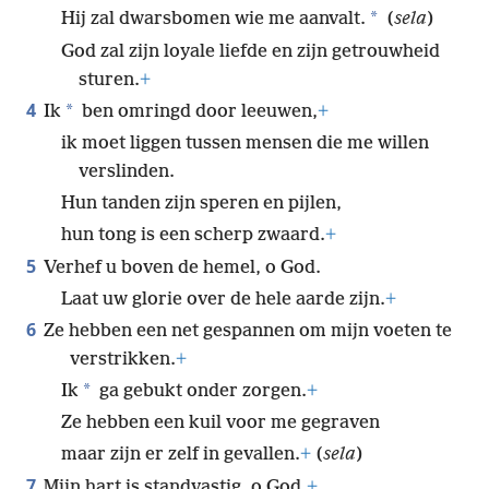
*
Hij zal dwarsbomen wie me aanvalt.
(
sela
)
God zal zijn loyale liefde en zijn getrouwheid
sturen.
+
4
*
Ik
ben omringd door leeuwen,
+
ik moet liggen tussen mensen die me willen
verslinden.
Hun tanden zijn speren en pijlen,
hun tong is een scherp zwaard.
+
5
Verhef u boven de hemel, o God.
Laat uw glorie over de hele aarde zijn.
+
6
Ze hebben een net gespannen om mijn voeten te
verstrikken.
+
*
Ik
ga gebukt onder zorgen.
+
Ze hebben een kuil voor me gegraven
maar zijn er zelf in gevallen.
+
(
sela
)
7
Mijn hart is standvastig, o God,
+