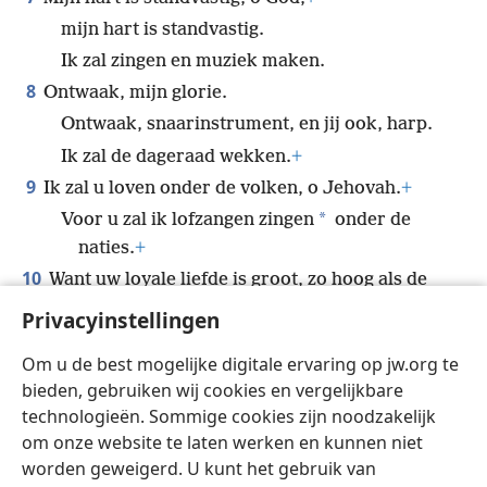
mijn hart is standvastig.
Ik zal zingen en muziek maken.
8
Ontwaak, mijn glorie.
Ontwaak, snaarinstrument, en jij ook, harp.
Ik zal de dageraad wekken.
+
9
Ik zal u loven onder de volken, o Jehovah.
+
*
Voor u zal ik lofzangen zingen
onder de
naties.
+
10
Want uw loyale liefde is groot, zo hoog als de
hemel,
+
Privacyinstellingen
en uw trouw reikt tot aan de wolken.
Om u de best mogelijke digitale ervaring op jw.org te
11
Verhef u boven de hemel, o God.
bieden, gebruiken wij cookies en vergelijkbare
Laat uw glorie over de hele aarde zijn.
+
technologieën. Sommige cookies zijn noodzakelijk
om onze website te laten werken en kunnen niet
worden geweigerd. U kunt het gebruik van