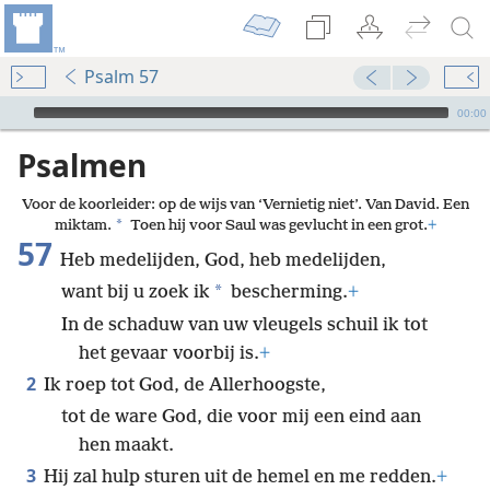
Psalm 57
Audio Player
00:00
Psalmen
Voor de koorleider: op de wijs van ‘Vernietig niet’. Van David. Een
*
miktam.
Toen hij voor Saul was gevlucht in een grot.
+
57
Heb medelijden, God, heb medelijden,
*
want bij u zoek ik
bescherming.
+
In de schaduw van uw vleugels schuil ik tot
het gevaar voorbij is.
+
2
Ik roep tot God, de Allerhoogste,
tot de ware God, die voor mij een eind aan
hen maakt.
3
Hij zal hulp sturen uit de hemel en me redden.
+