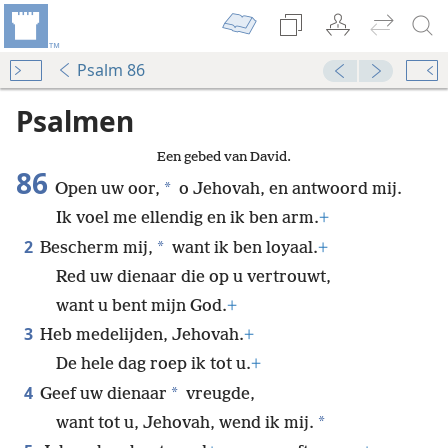
Psalm 86
Psalmen
Een gebed van David.
86
*
Open uw oor,
o Jehovah, en antwoord mij.
Ik voel me ellendig en ik ben arm.
+
2
*
Bescherm mij,
want ik ben loyaal.
+
Red uw dienaar die op u vertrouwt,
want u bent mijn God.
+
3
Heb medelijden, Jehovah.
+
De hele dag roep ik tot u.
+
4
*
Geef uw dienaar
vreugde,
*
want tot u, Jehovah, wend ik mij.