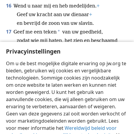
16
Wend u naar mij en heb medelijden.
+
Geef uw kracht aan uw dienaar
+
en bevrijd de zoon van uw slavin.
17
*
Geef me een teken
van uw goedheid,
zodat wie mij haten, het zien en beschaamd
worden.
Privacyinstellingen
Want u, o Jehovah, bent mijn helper en
Om u de best mogelijke digitale ervaring op jw.org te
trooster.
bieden, gebruiken wij cookies en vergelijkbare
technologieën. Sommige cookies zijn noodzakelijk
om onze website te laten werken en kunnen niet
worden geweigerd. U kunt het gebruik van
Nederlands
Delen
Instellingen
aanvullende cookies, die wij alleen gebruiken om uw
ervaring te verbeteren, aanvaarden of weigeren.
Copyright
© 2026 Watch Tower Bible and Tract Society of Pennsylvania
Gebruiksvoorwaarden
Privacybeleid
Privacyinstellingen
Geen van deze gegevens zal ooit worden verkocht of
Inloggen
JW.ORG
voor marketingdoeleinden worden gebruikt. Lees
voor meer informatie het
Wereldwijd beleid voor