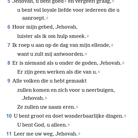
5
Jehovah, u bent goed
+
en vergeeft graag,
+
u bent vol loyale liefde voor iedereen die u
aanroept.
+
6
Hoor mijn gebed, Jehovah,
luister als ik om hulp smeek.
+
7
Ik roep u aan op de dag van mijn ellende,
+
want u zult mij antwoorden.
+
8
Er is niemand als u onder de goden, Jehovah.
+
Er zijn geen werken als die van u.
+
9
Alle volken die u hebt gemaakt
zullen komen en zich voor u neerbuigen,
Jehovah.
+
Ze zullen uw naam eren.
+
10
U bent groot en doet wonderbaarlijke dingen.
+
U bent God, u alleen.
+
11
Leer me uw weg, Jehovah.
+