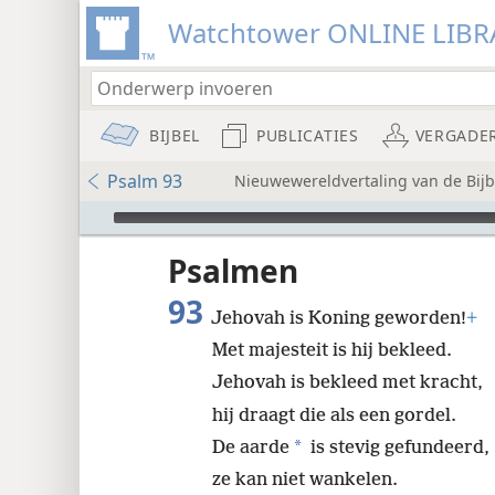
Watchtower ONLINE LIBR
BIJBEL
PUBLICATIES
VERGADE
Psalm 93
Nieuwewereldvertaling van de Bijbe
Audio Player
udie-
Psalmen
93
Jehovah is Koning geworden!
+
Met majesteit is hij bekleed.
Jehovah is bekleed met kracht,
hij draagt die als een gordel.
*
De aarde
is stevig gefundeerd,
ze kan niet wankelen.