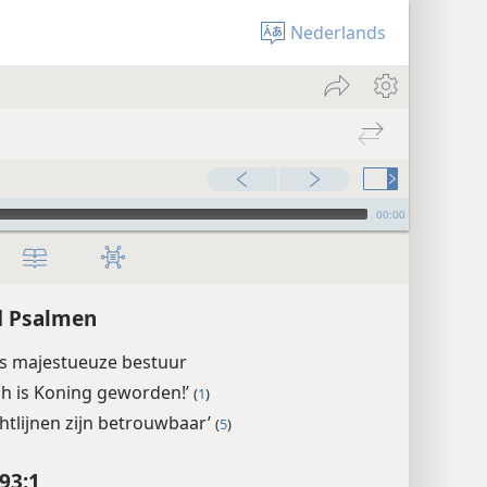
Nederlands
00:00
d Psalmen
’s majestueuze bestuur
ah is Koning geworden!’
(
1
)
chtlijnen zijn betrouwbaar’
(
5
)
93:1