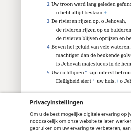
2
Uw troon werd lang geleden gefun
u hebt altijd bestaan.
+
3
De rivieren rijzen op, o Jehovah,
de rivieren rijzen op en bulderen
de rivieren blijven oprijzen en b
4
Boven het geluid van vele wateren,
machtiger dan de beukende golve
is Jehovah majestueus in de hem
5
*
Uw richtlijnen
zijn uiterst betro
*
Heiligheid siert
uw huis,
+
o Jeh
Privacyinstellingen
Om u de best mogelijke digitale ervaring op j
Copyright
© 2026 Watch Tower Bible and 
noodzakelijk om onze website te laten werken
gebruiken om uw ervaring te verbeteren, aan