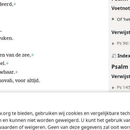
deerd,
+
Voetno
*
Of ‘he
,
Verwijs
euken.
+
Ps 96:
Inde
n van de zee,
+
el.
+
Psalm 
uwbaar.
+
Verwijs
ovah, voor altijd.
+
Ps 14
+
Ps 90:
Inde
w.org te bieden, gebruiken wij cookies en vergelijkbare te
Tract Society of Pennsylvania
Gebruiksvoorwaarden
Privacybeleid
Priva
Psalm 
 en kunnen niet worden geweigerd. U kunt het gebruik van 
vaarden of weigeren. Geen van deze gegevens zal ooit wo