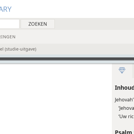
ARY
RINGEN
l (studie-uitgave)
Inhou
Jehovah
‘Jehov
‘Uw ri
Psalm 