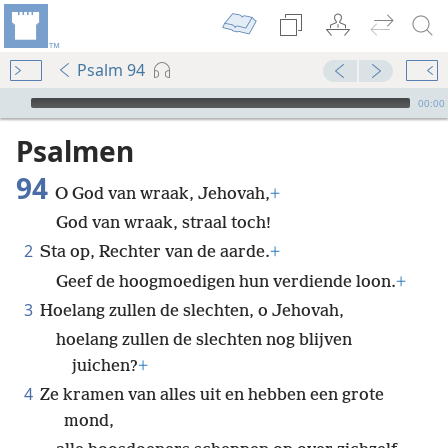
Psalm 94
Audio Player
00:00
Psalmen
94
O God van wraak, Jehovah,
+
God van wraak, straal toch!
2
Sta op, Rechter van de aarde.
+
Geef de hoogmoedigen hun verdiende loon.
+
3
Hoelang zullen de slechten, o Jehovah,
hoelang zullen de slechten nog blijven
juichen?
+
4
Ze kramen van alles uit en hebben een grote
mond,