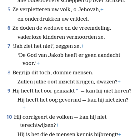
alle boosdoeners scheppen op over zichzelf.
5
Ze verpletteren uw volk, o Jehovah,
+
en onderdrukken uw erfdeel.
6
Ze doden de weduwe en de vreemdeling,
vaderloze kinderen vermoorden ze.
7
‘Jah ziet het niet’, zeggen ze.
+
‘De God van Jakob heeft er geen aandacht
voor.’
+
8
Begrijp dit toch, domme mensen.
Zullen jullie ooit inzicht krijgen, dwazen?
+
9
*
Hij heeft het oor gemaakt
— kan hij niet horen?
Hij heeft het oog gevormd — kan hij niet zien?
+
10
Hij corrigeert de volken — kan hij niet
terechtwijzen?
+
Hij is het die de mensen kennis bijbrengt!
+