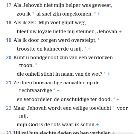
17
Als Jehovah niet mijn helper was geweest,
*
*
zou ik
al snel zijn omgekomen.
+
18
Als ik zei: ‘Mijn voet glijdt weg’,
bleef uw loyale liefde mij steunen, Jehovah.
+
19
*
Als ik door zorgen werd overstelpt,
*
troostte en kalmeerde u mij.
+
20
Kunt u bondgenoot zijn van een verdorven
*
troon,
*
die onheil sticht in naam van de wet?
+
21
Ze doen boosaardige aanvallen op de
*
rechtvaardige
+
*
en veroordelen de onschuldige ter dood.
+
22
*
Maar Jehovah wordt een veilige toevlucht
voor
mij,
mijn God is de rots waar ik schuil.
+
23
Hij zal hun slechte daden op hen verhalen.
+