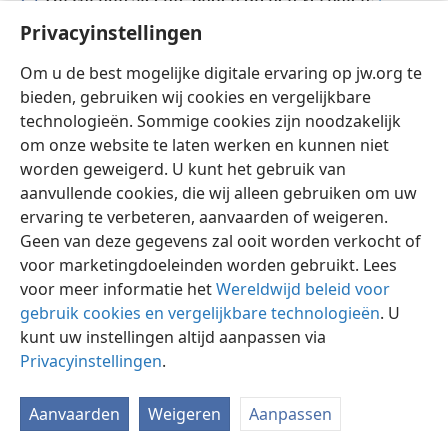
Met hun eigen kwaad zal hij hun het zwijgen
Privacyinstellingen
opleggen.
Om u de best mogelijke digitale ervaring op jw.org te
Jehovah, onze God, zal hun het zwijgen
bieden, gebruiken wij cookies en vergelijkbare
opleggen.
+
technologieën. Sommige cookies zijn noodzakelijk
om onze website te laten werken en kunnen niet
worden geweigerd. U kunt het gebruik van
aanvullende cookies, die wij alleen gebruiken om uw
ervaring te verbeteren, aanvaarden of weigeren.
Nederlands
Delen
Instellingen
Geen van deze gegevens zal ooit worden verkocht of
Copyright
© 2026 Watch Tower Bible and Tract Society of Pennsylvania
voor marketingdoeleinden worden gebruikt. Lees
Gebruiksvoorwaarden
Privacybeleid
Privacyinstellingen
Inloggen
JW.ORG
voor meer informatie het
Wereldwijd beleid voor
gebruik cookies en vergelijkbare technologieën
. U
kunt uw instellingen altijd aanpassen via
Privacyinstellingen
.
Aanvaarden
Weigeren
Aanpassen