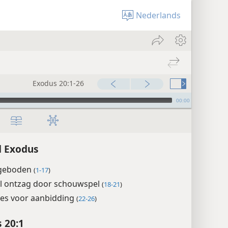
Nederlands
Exodus 20:1-26
00:00
d Exodus
 geboden
(
1-17
)
ol ontzag door schouwspel
(
18-21
)
ies voor aanbidding
(
22-26
)
 20:1