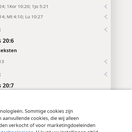
24; 1Kor 10:20; 1Jo 5:21
14; Mt 4:10; Lu 10:27
x
 20:6
teksten
13
x
 20:7
teksten
:12
chnologieën. Sommige cookies zijn
cyinstellingen
Inloggen
JW.ORG
15, 16; De 5:11
aanvullende cookies, die wij alleen
rden verkocht of voor marketingdoeleinden
x