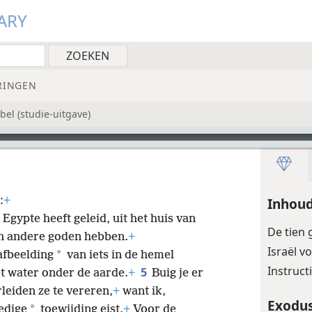
ARY
RINGEN
el (studie-uitgave)
:
+
Inhou
 Egypte heeft geleid, uit het huis van
De tien
n andere goden hebben.
+
Israël v
*
afbeelding
van iets in de hemel
Instruct
5
t water onder de aarde.
+
Buig je er
rleiden ze te vereren,
+
want ik,
Exodus
*
edige
toewijding eist.
+
Voor de