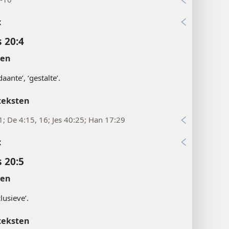
x
 20:4
ten
aante’, ‘gestalte’.
teksten
1; De 4:15, 16; Jes 40:25; Han 17:29
x
 20:5
ten
lusieve’.
teksten