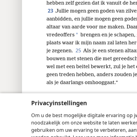
hebben zelf gezien dat ik vanuit de h
23
Jullie mogen geen goden van zilve
aanbidden, en jullie mogen geen god
altaar van aarde voor me maken. Daaro
*
vredeoffers
brengen en je schapen, 
plaats waar ik mijn naam zal laten he
25
je zegenen.
Als je een stenen alta
bouwen met stenen die met gereedsch
wel met een beitel bewerkt, zul je het
geen treden hebben, anders zouden je
als je daarlangs omhooggaat.”
Privacyinstellingen
Om u de best mogelijke digitale ervaring op j
Copyright
© 2026 Watch Tower Bible and 
noodzakelijk om onze website te laten werken
gebruiken om uw ervaring te verbeteren, aan