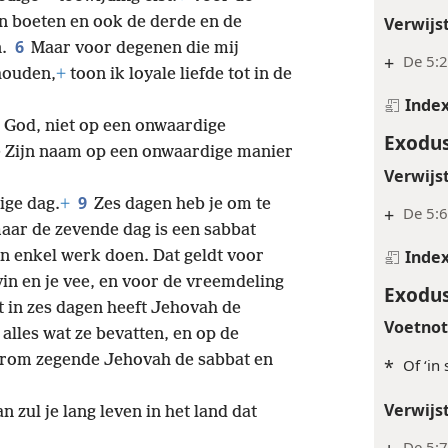
Verwijs
en boeten en ook de derde en de
6
n.
Maar voor degenen die mij
+
De 5:2
houden,
+
toon ik loyale liefde tot in de
Inde
 God, niet op een onwaardige
Exodus
e Zijn naam op een onwaardige manier
Verwijs
9
ige dag.
+
Zes dagen heb je om te
+
De 5:6
aar de zevende dag is een sabbat
Inde
n enkel werk doen. Dat geldt voor
lavin en je vee, en voor de vreemdeling
Exodus
 in zes dagen heeft Jehovah de
Voetno
alles wat ze bevatten, en op de
rom zegende Jehovah de sabbat en
*
Of ‘in 
Verwijs
n zul je lang leven in het land dat
De 5: