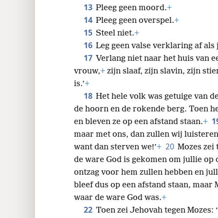
13
Pleeg geen moord.
+
14
Pleeg geen overspel.
+
15
Steel niet.
+
16
Leg geen valse verklaring af als
17
Verlang niet naar het huis van e
vrouw,
+
zijn slaaf, zijn slavin, zijn st
is.’
+
18
Het hele volk was getuige van de
de hoorn en de rokende berg. Toen he
1
en bleven ze op een afstand staan.
+
maar met ons, dan zullen wij luistere
20
want dan sterven we!’
+
Mozes zei 
de ware God is gekomen om jullie op d
ontzag voor hem zullen hebben en julli
bleef dus op een afstand staan, maar 
waar de ware God was.
+
22
Toen zei Jehovah tegen Mozes: ‘Z