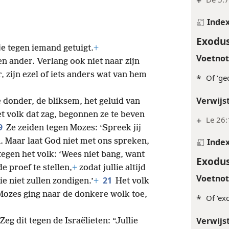
+
Inde
Exodus
 je tegen iemand getuigt.
+
Voetno
en ander. Verlang ook niet naar zijn
ier, zijn ezel of iets anders wat van hem
*
Of ‘ged
Verwijs
 donder, de bliksem, het geluid van
t volk dat zag, begonnen ze te beven
+
Le 26:
9
Ze zeiden tegen Mozes: ‘Spreek jij
n. Maar laat God niet met ons spreken,
Inde
tegen het volk: ‘Wees niet bang, want
Exodus
e proef te stellen,
+
zodat jullie altijd
Voetno
21
e niet zullen zondigen.’
+
Het volk
Mozes ging naar de donkere wolk toe,
*
Of ‘exc
Verwijs
eg dit tegen de Israëlieten: “Jullie