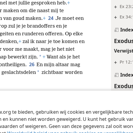
emel met jullie gesproken heb.
+
+
Ex 23:
r maken om die naast mij te
+
Ex 34:
24
en van goud maken.
+
Je moet een
p zul je je brandoffers en je
Inde
geiten en runderen offeren. Op elke
Exodus
rdenken,
+
zal ik naar je toe komen en
ar voor me maakt, mag je het niet
Verwijs
*
ap bewerkt zijn.
+
Want als je het
+
Pr 12:
26
 ontheiligen.
En mijn altaar mag
*
 geslachtsdelen
zichtbaar worden
Inde
Exodus
Verwijs
+
Le 19
w.org te bieden, gebruiken wij cookies en vergelijkbare te
Tract Society of Pennsylvania
Gebruiksvoorwaarden
Privacybeleid
Priva
+
Le 24:
 en kunnen niet worden geweigerd. U kunt het gebruik van 
vaarden of weigeren. Geen van deze gegevens zal ooit wo
Inde