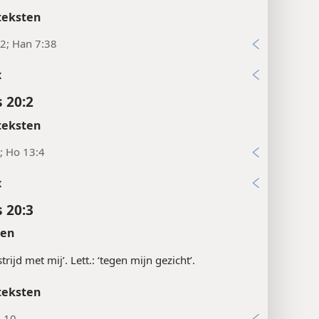
teksten
2; Han 7:38
x
 20:2
teksten
; Ho 13:4
x
 20:3
ten
strijd met mij’. Lett.: ‘tegen mijn gezicht’.
teksten
7-10