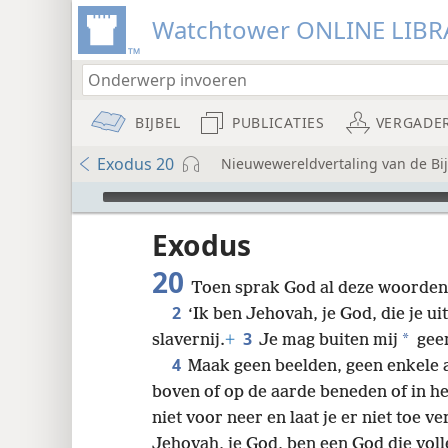
Watchtower ONLINE LIBR
BIJBEL
PUBLICATIES
VERGADE
Exodus 20
Nieuwewereldvertaling van de Bijb
Audio Player
udie-
Exodus
20
Toen sprak God al deze woorden
2
‘Ik ben Jehovah, je God, die je uit
3
*
slavernij.
+
Je mag buiten mij
gee
4
Maak geen beelden, geen enkele 
8
boven of op de aarde beneden of in he
niet voor neer en laat je er niet toe ve
16
Jehovah, je God, ben een God die voll