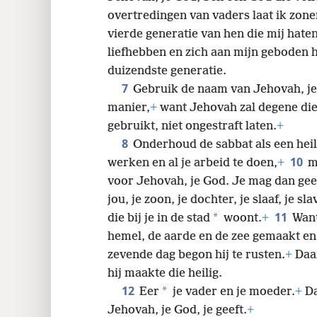
overtredingen van vaders laat ik zon
24
vierde generatie van hen die mij hate
liefhebben en zich aan mijn geboden 
duizendste generatie.
7
Gebruik de naam van Jehovah, je
manier,
+
want Jehovah zal degene di
gebruikt, niet ongestraft laten.
+
8
Onderhoud de sabbat als een heil
10
werken en al je arbeid te doen,
+
m
voor Jehovah, je God. Je mag dan gee
jou, je zoon, je dochter, je slaaf, je s
11
*
die bij je in de stad
woont.
+
Want
hemel, de aarde en de zee gemaakt en 
zevende dag begon hij te rusten.
+
Daa
hij maakte die heilig.
12
*
Eer
je vader en je moeder.
+
Da
Jehovah, je God, je geeft.
+