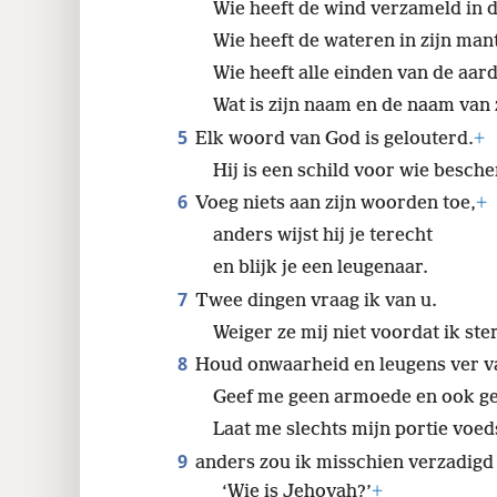
4
Wie is naar de hemel opgestegen 
24
Wie heeft de wind verzameld in 
Wie heeft de wateren in zijn man
32
Wie heeft alle einden van de aar
Wat is zijn naam en de naam van z
5
Elk woord van God is gelouterd.
+
Hij is een schild voor wie besch
6
Voeg niets aan zijn woorden toe,
+
anders wijst hij je terecht
en blijk je een leugenaar.
7
Twee dingen vraag ik van u.
Weiger ze mij niet voordat ik ster
8
Houd onwaarheid en leugens ver v
Geef me geen armoede en ook ge
Laat me slechts mijn portie voed
9
anders zou ik misschien verzadigd