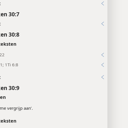
x
en 30:7
x
en 30:8
teksten
:22
1; 1Ti 6:8
x
en 30:9
ten
 me vergrijp aan’.