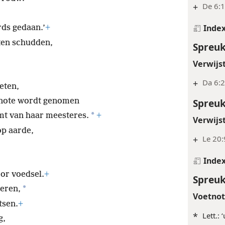
Verwijs
 vrouw:
+
De 6:
Inde
rds gedaan.’
+
aten schudden,
Spreuk
Verwijs
+
Da 6:
eten,
Spreuk
enote wordt genomen
*
emt van haar meesteres.
+
Verwijs
op aarde,
+
Le 20:
Inde
or voedsel.
+
Spreuk
*
ieren,
Voetno
tsen.
+