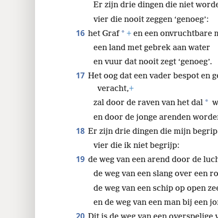
15
De bloedzuigers hebben twee docht
Er zijn drie dingen die niet word
vier die nooit zeggen ‘genoeg’:
16
*
het Graf
+
en een onvruchtbare 
een land met gebrek aan water
en vuur dat nooit zegt ‘genoeg’.
17
Het oog dat een vader bespot en
veracht,
+
*
zal door de raven van het dal
w
en door de jonge arenden worde
18
Er zijn drie dingen die mijn begri
vier die ik niet begrijp:
19
de weg van een arend door de luch
de weg van een slang over een ro
de weg van een schip op open ze
en de weg van een man bij een j