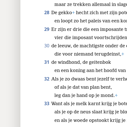
27
Sprinkhanen
+
hebben geen konin
maar ze trekken allemaal in sla
28
De gekko
+
hecht zich met zijn pot
en loopt zo het paleis van een ko
29
Er zijn er drie die een imposante 
vier die imposant voortschrijden
30
de leeuw, de machtigste onder de 
die voor niemand terugdeinst,
+
31
de windhond, de geitenbok
en een koning aan het hoofd van z
32
Als je zo dwaas bent jezelf te verh
of als je dat van plan bent,
leg dan je hand op je mond.
+
33
Want als je melk karnt krijg je bot
als je op de neus slaat krijg je bl