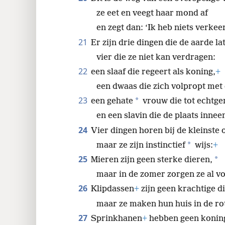
20
Dit is de weg van een overspelige
ze eet en veegt haar mond af
en zegt dan: ‘Ik heb niets verkee
21
Er zijn drie dingen die de aarde l
vier die ze niet kan verdragen:
22
een slaaf die regeert als koning,
+
een dwaas die zich volpropt met 
23
*
een gehate
vrouw die tot echtg
en een slavin die de plaats inne
24
Vier dingen horen bij de kleinste 
*
maar ze zijn instinctief
wijs:
+
25
*
Mieren zijn geen sterke dieren,
maar in de zomer zorgen ze al vo
26
Klipdassen
+
zijn geen krachtige d
maar ze maken hun huis in de ro