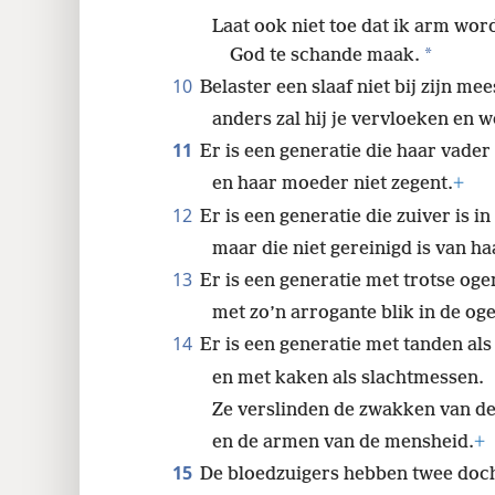
‘Wie is Jehovah?’
+
Laat ook niet toe dat ik arm wor
*
God te schande maak.
10
Belaster een slaaf niet bij zijn mee
anders zal hij je vervloeken en 
11
Er is een generatie die haar vader
en haar moeder niet zegent.
+
12
Er is een generatie die zuiver is i
maar die niet gereinigd is van ha
13
Er is een generatie met trotse oge
met zo’n arrogante blik in de og
14
Er is een generatie met tanden al
en met kaken als slachtmessen.
Ze verslinden de zwakken van d
en de armen van de mensheid.
+