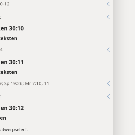
teksten
10-12
x
en 30:10
teksten
24
en 30:11
teksten
9; Sp 19:26; Mr 7:10, 11
x
en 30:12
ten