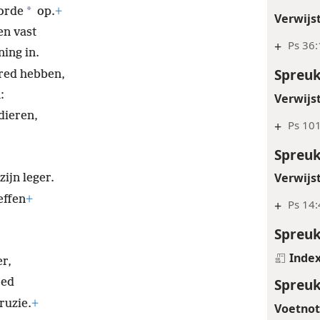
*
Lett.: 
g,
*
gorde
op.
+
Verwijs
en vast
+
Ps 36:
ning in.
Spreuk
tred hebben,
:
Verwijs
dieren,
+
Ps 101
Spreuk
Verwijs
ijn leger.
effen
+
+
Ps 14:
Spreuk
Inde
er,
Spreuk
oed