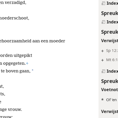
ers die roepen ‘geef, geef’.
Inde
en verzadigd,
Spreuk
moederschoot,
Inde
Spreuk
Verwijs
 gehoorzaamheid aan een moeder
+
Sp 12
orden uitgepikt
+
Mt 6:1
n opgegeten.
+
Inde
*
p te boven gaan,
Spreuk
t,
Voetno
ts,
*
Of ‘en
e
onge vrouw.