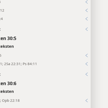
teksten
3
:12
:4
x
en 30:5
teksten
6
1; 2Sa 22:31; Ps 84:11
x
en 30:6
teksten
; Opb 22:18