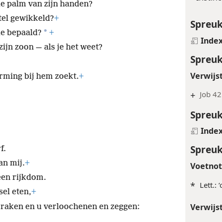
en weer neergedaald?
+
Instinc
de palm van zijn handen?
tel gewikkeld?
+
Spreuk
*
de bepaald?
+
Inde
ijn zoon — als je het weet?
Spreuk
Verwijs
erming bij hem zoekt.
+
+
Job 42
Spreuk
Inde
Spreuk
f.
an mij.
+
Voetno
en rijkdom.
*
Lett.: 
sel eten,
+
 raken en u verloochenen en zeggen: