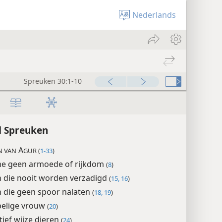
Nederlands
Spreuken 30:1-33
00:00
d Spreuken
A
N VAN
GUR (
1-33
)
e geen armoede of rijkdom
(
8
)
 die nooit worden verzadigd
(
15, 16
)
 die geen spoor nalaten
(
18, 19
)
elige vrouw
(
20
)