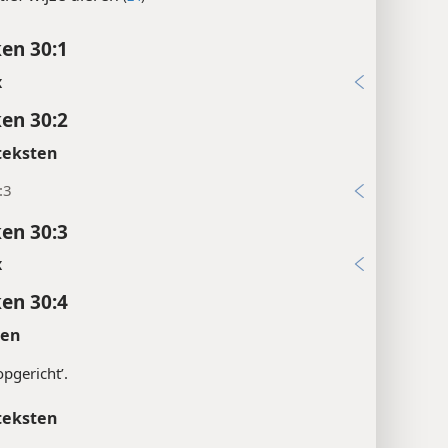
tief wijze dieren
(
24
)
en 30:1
x
en 30:2
teksten
:3
en 30:3
x
en 30:4
ten
‘opgericht’.