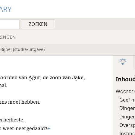
ARY
RINGEN
ijbel (studie-uitgave)
oorden van A̱gur, de zoon van Ja̱ke,
Inhou
hal.
W
OORDE
Geef m
mens moet hebben.
Dingen
Dingen
rheiligste.
Oversp