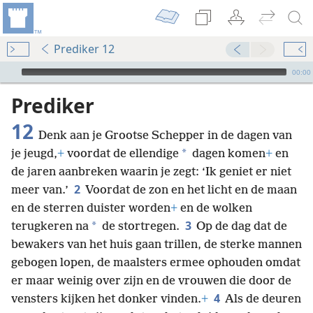
Prediker 12
Audio Player
00:00
Prediker
12
Denk aan je Grootse Schepper in de dagen van
*
je jeugd,
+
voordat de ellendige
dagen komen
+
en
de jaren aanbreken waarin je zegt: ‘Ik geniet er niet
2
meer van.’
Voordat de zon en het licht en de maan
en de sterren duister worden
+
en de wolken
3
*
terugkeren na
de stortregen.
Op de dag dat de
bewakers van het huis gaan trillen, de sterke mannen
gebogen lopen, de maalsters ermee ophouden omdat
er maar weinig over zijn en de vrouwen die door de
4
vensters kijken het donker vinden.
+
Als de deuren