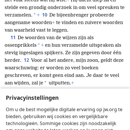
het volk steeds wat hij wist.
+
Hij dacht diep na en
stelde een grondig onderzoek in om veel spreuken te
10
*
verzamelen.
+
De bijeenbrenger probeerde
aangename woorden
+
te vinden en zuivere woorden
van waarheid vast te leggen.
11
De woorden van de wijzen zijn als
*
ossenprikkels
+
en hun verzamelde uitspraken als
stevig ingeslagen spijkers. Ze zijn gegeven door één
12
herder.
Voor al het andere, mijn zoon, geldt deze
waarschuwing: er worden zo veel boeken
geschreven, er komt geen eind aan. Je daar te veel
*
aan wijden, zal je
uitputten.
+
13
Nu alles is gehoord, is dit de slotconclusie: heb
Privacyinstellingen
ontzag voor de ware God
+
en leef zijn geboden na,
+
want dat is de hele verplichting van de mens.
+
Om u de best mogelijke digitale ervaring op jw.org te
14
Van alles wat je doet, ook wat verborgen is, zal
bieden, gebruiken wij cookies en vergelijkbare
de ware God oordelen of het goed is of slecht.
+
technologieën. Sommige cookies zijn noodzakelijk