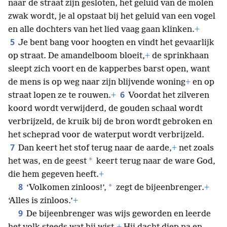
naar de straat zijn gesloten, het geluid van de molen
zwak wordt, je al opstaat bij het geluid van een vogel
en alle dochters van het lied vaag gaan klinken.
+
5
Je bent bang voor hoogten en vindt het gevaarlijk
op straat. De amandelboom bloeit,
+
de sprinkhaan
sleept zich voort en de kapperbes barst open, want
de mens is op weg naar zijn blijvende woning
+
en op
6
straat lopen ze te rouwen.
+
Voordat het zilveren
koord wordt verwijderd, de gouden schaal wordt
verbrijzeld, de kruik bij de bron wordt gebroken en
het scheprad voor de waterput wordt verbrijzeld.
7
Dan keert het stof terug naar de aarde,
+
net zoals
*
het was, en de geest
keert terug naar de ware God,
die hem gegeven heeft.
+
8
*
‘Volkomen zinloos!’,
zegt de bijeenbrenger.
+
‘Alles is zinloos.’
+
9
De bijeenbrenger was wijs geworden en leerde