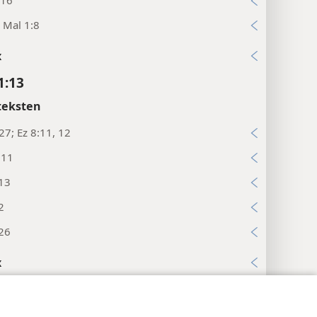
; Mal 1:8
x
1:13
teksten
27; Ez 8:11, 12
:11
:13
2
:26
x
1:14
ten