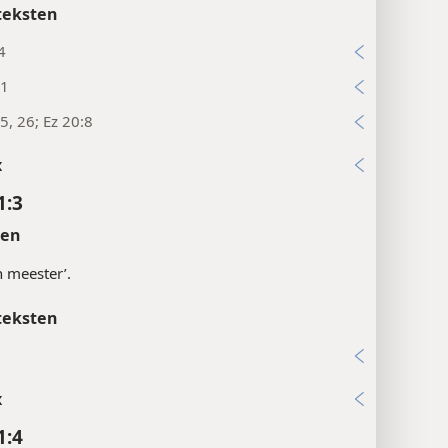
teksten
4
31
5, 26; Ez 20:8
x
1:3
ten
jn meester’.
teksten
6
x
1:4