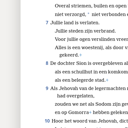
Overal striemen, builen en open
*
niet verzorgd,
niet verbonden e
7
Jullie land is verlaten.
Jullie steden zijn verbrand.
Voor jullie ogen verslinden vree
Alles is een woestenij, als doo
gekeerd.
+
8
De dochter Sion is overgebleven al
als een schuilhut in een komko
als een belegerde stad.
+
9
Als Jehovah van de legermachten n
had overgelaten,
zouden we net als Sodom zijn g
en op Gomorra
+
hebben geleken
10
Hoor het woord van Jehovah, dict