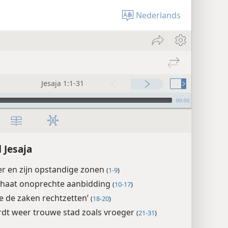
Nederlands
Jesaja 1:1-31
00:00
 Jesaja
er en zijn opstandige zonen
(
1-9
)
 haat onoprechte aanbidding
(
10-17
)
e de zaken rechtzetten’
(
18-20
)
rdt weer trouwe stad zoals vroeger
(
21-31
)