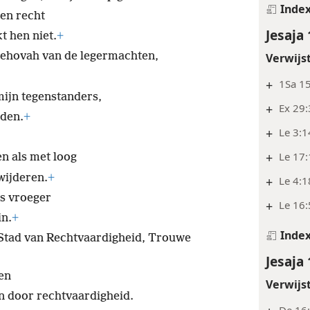
Inde
en recht
Jesaja 
t hen niet.
+
Jehovah van de legermachten,
Verwijs
+
1Sa 15
mijn tegenstanders,
+
Ex 29
nden.
+
+
Le 3:1
+
Le 17
en als met loog
wijderen.
+
+
Le 4:1
ls vroeger
+
Le 16:
in.
+
Inde
Stad van Rechtvaardigheid, Trouwe
Jesaja 
en
Verwijs
n door rechtvaardigheid.
De 16