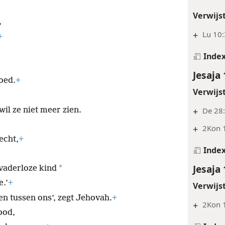
Verwijs
,
+
Lu 10
+
Inde
Jesaja 
oed.
+
Verwijs
wil ze niet meer zien.
+
De 28:
+
2Kon 
echt,
+
Inde
Jesaja 
*
vaderloze kind
.’
+
Verwijs
en tussen ons’, zegt Jehovah.
+
+
2Kon 1
ood,