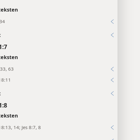
teksten
:34
x
1:7
teksten
33, 63
18:11
x
1:8
teksten
8:13, 14; Jes 8:7, 8