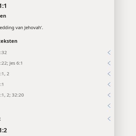
1:1
ten
‘redding van Jehovah’.
teksten
2:32
:22; Jes 6:1
:1, 2
:1
:1, 2; 32:20
9
x
1:2