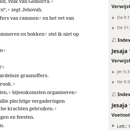
od, volk van Gomorra.
+
Verwijs
s?’,
+
zegt Jehovah.
+
Da 9:
offers van rammen
+
en het vet van
+
De 31:
ammeren en bokken
+
stel ik niet op
Inde
Jesaja 
en
+
Verwijs
?
+
+
Jer 5:3
ardeloze graanoffers.
+
Ne 9:3
erook.
+
ten,
+
bijeenkomsten organiseren
+
Inde
ullie plechtige vergaderingen
Jesaja 
he krachten gebruiken.
+
Voetno
gen en feesten.
*
Lett.: 
n.