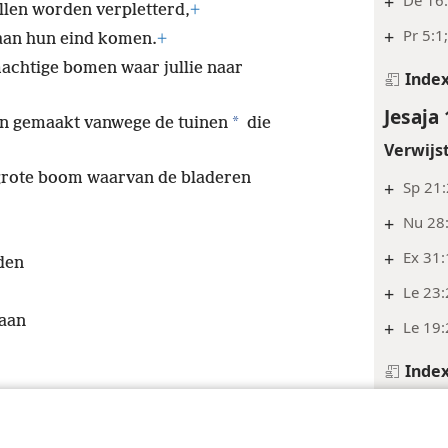
+
llen worden verpletterd,
+
+
Pr 5:1
 aan hun eind komen.
+
machtige bomen waar jullie naar
Inde
Jesaja 
*
den gemaakt vanwege de tuinen
die
Verwijs
n grote boom waarvan de bladeren
+
Sp 21:
+
Nu 28
+
Ex 31
den
+
Le 23:
gaan
+
Le 19
Inde
Jesaja 
Voetno