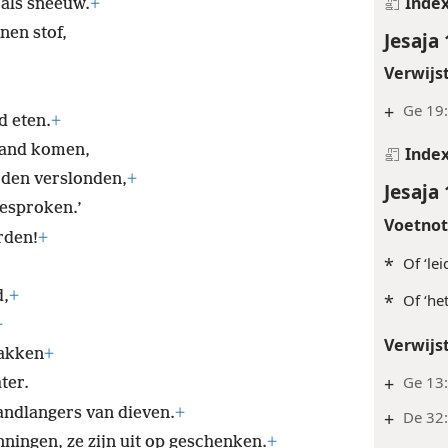
Inde
 als sneeuw.
+
nen stof,
Jesaja 
Verwijs
+
Ge 19:
d eten.
+
stand komen,
Inde
rden verslonden,
+
Jesaja 
esproken.’
Voetno
rden!
+
*
Of ‘lei
d,
+
*
Of ‘he
+
Verwijs
lakken
+
+
Ge 13:
ter.
handlangers van dieven.
+
+
De 32:
ningen, ze zijn uit op geschenken.
+