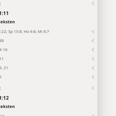
x
1:11
teksten
:22; Sp 15:8; Ho 6:6; Mi 6:7
:38
4-16
:11
8, 21
5
x
1:12
teksten
:16