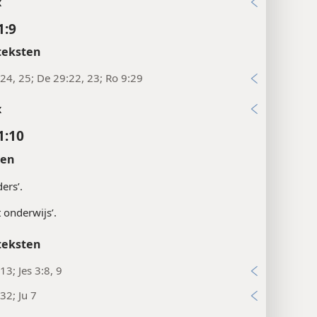
x
1:9
teksten
24, 25; De 29:22, 23; Ro 9:29
x
1:10
ten
ders’.
t onderwijs’.
teksten
13; Jes 3:8, 9
32; Ju 7