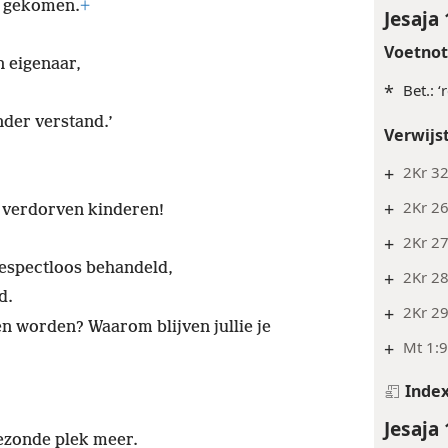
d gekomen.
+
Jesaja 
Voetno
n eigenaar,
*
Bet.: 
nder verstand.’
Verwijs
+
2Kr 3
+
2Kr 26
 verdorven kinderen!
+
2Kr 27
respectloos behandeld,
+
2Kr 28
d.
+
2Kr 29
en worden? Waarom blijven jullie je
+
Mt 1:
Inde
Jesaja 
gezonde plek meer.