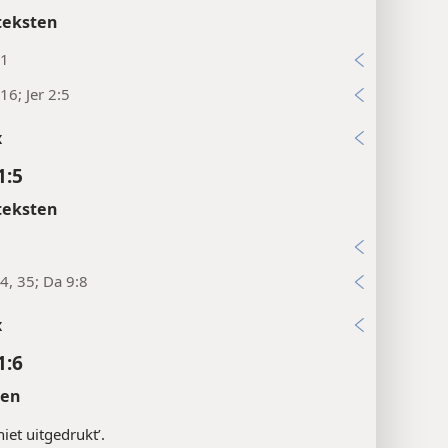
teksten
11
16; Jer 2:5
x
1:5
teksten
4, 35; Da 9:8
x
1:6
ten
‘niet uitgedrukt’.