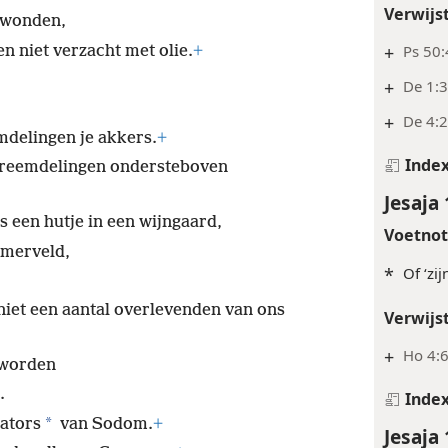
Verwijs
 wonden,
+
Ps 50:
n niet verzacht met olie.
+
+
De 1:
+
De 4:2
mdelingen je akkers.
+
Inde
r vreemdelingen ondersteboven
Jesaja 
s een hutje in een wijngaard,
Voetno
mmerveld,
*
Of ‘zi
iet een aantal overlevenden van ons
Verwijs
+
Ho 4:
eworden
.
Inde
*
ators
van Sodom.
+
Jesaja 