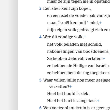
maar ze zijn tegen me in opstan
24
3
Een stier kent zijn koper,
en een ezel de voederbak van zij
*
maar Israël kent mij
niet,
+
mijn eigen volk gedraagt zich zo
4
Wee dit zondige volk,
+
het volk beladen met schuld,
nakomelingen van boosdoeners,
Ze hebben Jehovah verlaten,
+
ze hebben de Heilige van Israël 
ze hebben hem de rug toegekeer
5
Waar willen jullie nog meer geslag
verzetten?
+
Heel het hoofd is ziek.
Heel het hart is aangetast.
+
6
Van voetzool tot kruin is er geen 