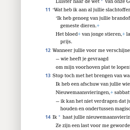
*
Luister naar de wet
van onze G
11
‘Wat heb ik aan al jullie slachtoffer
‘Ik heb genoeg van jullie brand
gemeste dieren.
+
Het bloed
+
van jonge stieren,
+
l
prijs.
12
Wanneer jullie voor me verschijn
— wie heeft je gevraagd
om mijn voorhoven plat te lopen
13
Stop toch met het brengen van wa
Ik heb een afschuw van jullie wi
Nieuwemaansvieringen,
+
sabbat
— ik kan het niet verdragen dat j
houden en ondertussen magisc
14
*
Ik
haat jullie nieuwemaansvierin
Ze zijn een last voor me geworde