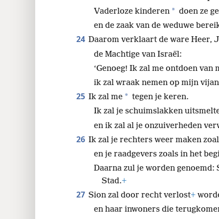
*
Vaderloze kinderen
doen ze ge
en de zaak van de weduwe bereik
24
Daarom verklaart de ware Heer, 
de Machtige van Israël:
‘Genoeg! Ik zal me ontdoen van 
ik zal wraak nemen op mijn vija
25
*
Ik zal me
tegen je keren.
Ik zal je schuimslakken uitsmelt
en ik zal al je onzuiverheden ver
26
Ik zal je rechters weer maken zoa
en je raadgevers zoals in het beg
Daarna zul je worden genoemd: 
Stad.
+
27
Sion zal door recht verlost
+
word
en haar inwoners die terugkome