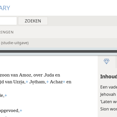
ARY
RINGEN
(studie-uitgave)
zoon van Amoz, over Juda en
Inhoud
jd van Uzzi̱a,
+
Jo̱tham,
+
Achaz
+
en
Een vad
Jehovah
de,
+
‘Laten w
Sion wo
 opgevoed,
+