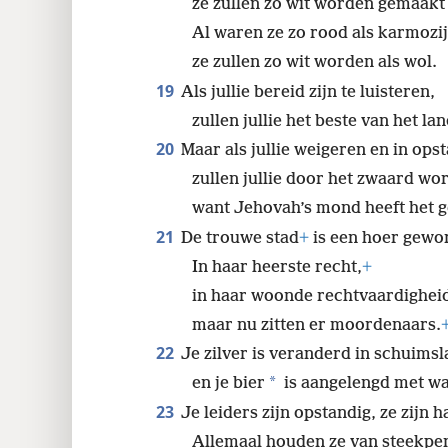
ze zullen zo wit worden gemaakt
Al waren ze zo rood als karmozij
ze zullen zo wit worden als wol.
19
Als jullie bereid zijn te luisteren,
zullen jullie het beste van het lan
20
Maar als jullie weigeren en in op
zullen jullie door het zwaard wo
want Jehovah’s mond heeft het g
21
De trouwe stad
+
is een hoer gewo
In haar heerste recht,
+
in haar woonde rechtvaardighei
maar nu zitten er moordenaars.
22
Je zilver is veranderd in schuims
*
en je bier
is aangelengd met wa
23
Je leiders zijn opstandig, ze zijn 
Allemaal houden ze van steekpen