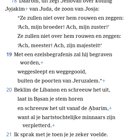
18
Daarom, dit zegt Jehovah over koning
Jo̱jakim
+
van Juda, de zoon van Josi̱a:
“Ze zullen niet over hem rouwen en zeggen:
‘Ach, mijn broeder! Ach, mijn zuster!’
Ze zullen niet over hem rouwen en zeggen:
‘Ach, meester! Ach, zijn majesteit!’
19
Met een ezelsbegrafenis zal hij begraven
worden,
+
weggesleept en weggegooid,
buiten de poorten van Jeruzalem.”
+
20
Beklim de Libanon en schreeuw het uit,
laat in Ba̱san je stem horen
en schreeuw het uit vanaf de A̱barim,
+
want al je hartstochtelijke minnaars zijn
verpletterd.
+
21
Ik sprak met je toen je je zeker voelde.