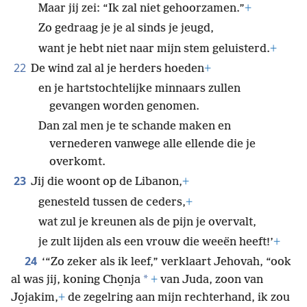
Maar jij zei: “Ik zal niet gehoorzamen.”
+
Zo gedraag je je al sinds je jeugd,
want je hebt niet naar mijn stem geluisterd.
+
22
De wind zal al je herders hoeden
+
en je hartstochtelijke minnaars zullen
gevangen worden genomen.
Dan zal men je te schande maken en
vernederen vanwege alle ellende die je
overkomt.
23
Jij die woont op de Libanon,
+
genesteld tussen de ceders,
+
wat zul je kreunen als de pijn je overvalt,
je zult lijden als een vrouw die weeën heeft!’
+
24
‘“Zo zeker als ik leef,” verklaart Jehovah, “ook
*
al was jij, koning Cho̱nja
+
van Juda, zoon van
Jo̱jakim,
+
de zegelring aan mijn rechterhand, ik zou