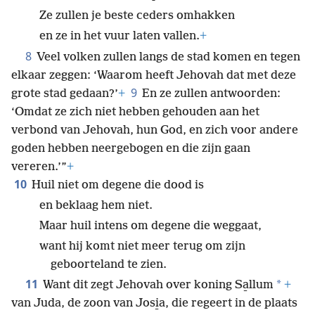
Ze zullen je beste ceders omhakken
en ze in het vuur laten vallen.
+
8
Veel volken zullen langs de stad komen en tegen
elkaar zeggen: ‘Waarom heeft Jehovah dat met deze
9
grote stad gedaan?’
+
En ze zullen antwoorden:
‘Omdat ze zich niet hebben gehouden aan het
verbond van Jehovah, hun God, en zich voor andere
goden hebben neergebogen en die zijn gaan
vereren.’”
+
10
Huil niet om degene die dood is
en beklaag hem niet.
Maar huil intens om degene die weggaat,
want hij komt niet meer terug om zijn
geboorteland te zien.
11
*
Want dit zegt Jehovah over koning Sa̱llum
+
van Juda, de zoon van Josi̱a, die regeert in de plaats