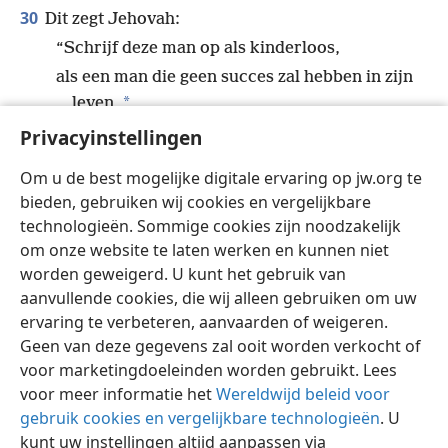
30
Dit zegt Jehovah:
“Schrijf deze man op als kinderloos,
als een man die geen succes zal hebben in zijn
*
leven,
want niet één van zijn nakomelingen zal erin
Privacyinstellingen
slagen
Om u de best mogelijke digitale ervaring op jw.org te
op de troon van David te zitten en weer in
bieden, gebruiken wij cookies en vergelijkbare
Juda te regeren.”’
+
technologieën. Sommige cookies zijn noodzakelijk
om onze website te laten werken en kunnen niet
worden geweigerd. U kunt het gebruik van
aanvullende cookies, die wij alleen gebruiken om uw
ervaring te verbeteren, aanvaarden of weigeren.
Nederlands
Delen
Instellingen
Geen van deze gegevens zal ooit worden verkocht of
Copyright
© 2026 Watch Tower Bible and Tract Society of Pennsylvania
voor marketingdoeleinden worden gebruikt. Lees
Gebruiksvoorwaarden
Privacybeleid
Privacyinstellingen
Inloggen
JW.ORG
voor meer informatie het
Wereldwijd beleid voor
gebruik cookies en vergelijkbare technologieën
. U
kunt uw instellingen altijd aanpassen via