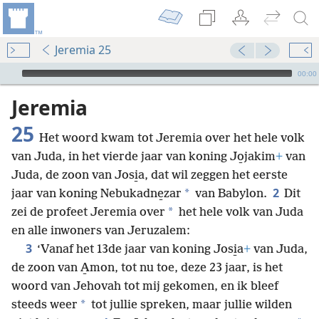
Jeremia 25
Audio Player
00:00
Jeremia
25
Het woord kwam tot Jeremia over het hele volk
van Juda, in het vierde jaar van koning Jo̱jakim
+
van
Juda, de zoon van Josi̱a, dat wil zeggen het eerste
2
*
jaar van koning Nebukadne̱zar
van Babylon.
Dit
*
zei de profeet Jeremia over
het hele volk van Juda
en alle inwoners van Jeruzalem:
3
‘Vanaf het 13de jaar van koning Josi̱a
+
van Juda,
de zoon van A̱mon, tot nu toe, deze 23 jaar, is het
woord van Jehovah tot mij gekomen, en ik bleef
*
steeds weer
tot jullie spreken, maar jullie wilden