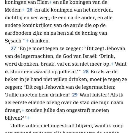
koningen van E̱lam
+
en alle koningen van de
26
Meden;
+
en alle koningen van het noorden,
dichtbij en ver weg, de een na de ander, en alle
andere koninkrijken van de aarde die op de
aardbodem zijn; en na hen zal de koning van
*
Se̱sach
+
drinken.
27
‘En je moet tegen ze zeggen: “Dit zegt Jehovah
van de legermachten, de God van Israël: ‘Drink,
word dronken, braak, val en sta niet meer op.
+
Want
28
ik stuur een zwaard op jullie af.’”
En als ze de
beker in je hand niet willen drinken, moet je tegen ze
zeggen: “Dit zegt Jehovah van de legermachten:
29
‘Jullie moeten hem drinken!
Want luister! Als ik
als eerste ellende breng over de stad die mijn naam
draagt,
+
zouden jullie dan ongestraft moeten
blijven?’”
+
“Jullie zullen niet ongestraft blijven, want ik roep