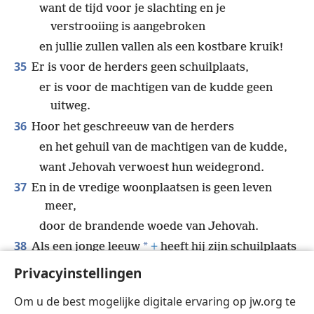
want de tijd voor je slachting en je
verstrooiing is aangebroken
en jullie zullen vallen als een kostbare kruik!
35
Er is voor de herders geen schuilplaats,
er is voor de machtigen van de kudde geen
uitweg.
36
Hoor het geschreeuw van de herders
en het gehuil van de machtigen van de kudde,
want Jehovah verwoest hun weidegrond.
37
En in de vredige woonplaatsen is geen leven
meer,
door de brandende woede van Jehovah.
38
*
Als een jonge leeuw
+
heeft hij zijn schuilplaats
verlaten,
Privacyinstellingen
want hun land is een schrikbeeld geworden,
Om u de best mogelijke digitale ervaring op jw.org te
door het wrede zwaard