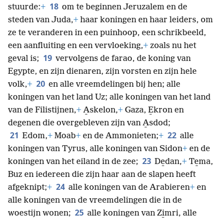
18
stuurde:
+
om te beginnen Jeruzalem en de
steden van Juda,
+
haar koningen en haar leiders, om
ze te veranderen in een puinhoop, een schrikbeeld,
een aanfluiting en een vervloeking,
+
zoals nu het
19
geval is;
vervolgens de farao, de koning van
Egypte, en zijn dienaren, zijn vorsten en zijn hele
20
volk,
+
en alle vreemdelingen bij hen; alle
koningen van het land Uz; alle koningen van het land
van de Filistijnen,
+
A̱skelon,
+
Gaza, E̱kron en
degenen die overgebleven zijn van A̱sdod;
21
22
Edom,
+
Moab
+
en de Ammonieten;
+
alle
koningen van Tyrus, alle koningen van Sidon
+
en de
23
koningen van het eiland in de zee;
De̱dan,
+
Te̱ma,
Buz en iedereen die zijn haar aan de slapen heeft
24
afgeknipt;
+
alle koningen van de Arabieren
+
en
alle koningen van de vreemdelingen die in de
25
woestijn wonen;
alle koningen van Zi̱mri, alle