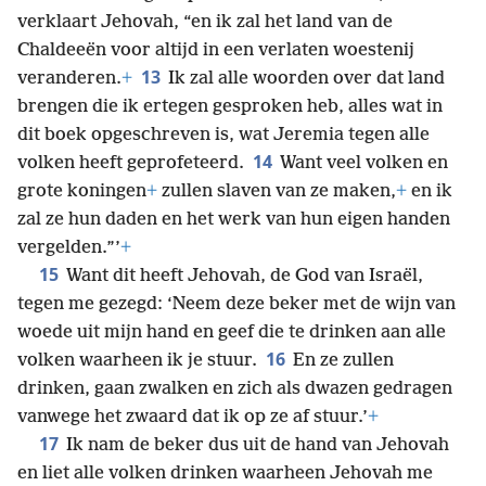
verklaart Jehovah, “en ik zal het land van de
Chaldeeën voor altijd in een verlaten woestenij
13
veranderen.
+
Ik zal alle woorden over dat land
brengen die ik ertegen gesproken heb, alles wat in
dit boek opgeschreven is, wat Jeremia tegen alle
14
volken heeft geprofeteerd.
Want veel volken en
grote koningen
+
zullen slaven van ze maken,
+
en ik
zal ze hun daden en het werk van hun eigen handen
vergelden.”’
+
15
Want dit heeft Jehovah, de God van Israël,
tegen me gezegd: ‘Neem deze beker met de wijn van
woede uit mijn hand en geef die te drinken aan alle
16
volken waarheen ik je stuur.
En ze zullen
drinken, gaan zwalken en zich als dwazen gedragen
vanwege het zwaard dat ik op ze af stuur.’
+
17
Ik nam de beker dus uit de hand van Jehovah
en liet alle volken drinken waarheen Jehovah me