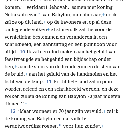
gehoorzaamd,
laat ik alle families van het noorden
komen,’
+
verklaart Jehovah, ‘samen met koning
*
Nebukadne̱zar
van Babylon, mijn dienaar,
+
en ik
zal ze op dit land,
+
op de inwoners en op al deze
omliggende volken
+
af sturen. Ik zal die voor de
vernietiging bestemmen en veranderen in een
schrikbeeld, een aanfluiting en een puinhoop voor
10
altijd.
Ik zal een eind maken aan het geluid van
feestvreugde en het geluid van blijdschap onder
hen,
+
aan de stem van de bruidegom en de stem van
de bruid,
+
aan het geluid van de handmolen en het
11
licht van de lamp.
En dit hele land zal in puin
worden gelegd en een schrikbeeld worden, en deze
volken zullen de koning van Babylon 70 jaar moeten
dienen.’”
+
12
“Maar wanneer er 70 jaar zijn vervuld,
+
zal ik
de koning van Babylon en dat volk ter
*
verantwoording roepen
voor hun zonde”,
+