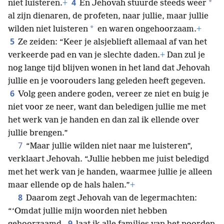
4
*
niet luisteren.
+
En Jehovah stuurde steeds weer
al zijn dienaren, de profeten, naar jullie, maar jullie
*
wilden niet luisteren
en waren ongehoorzaam.
+
5
Ze zeiden: “Keer je alsjeblieft allemaal af van het
verkeerde pad en van je slechte daden.
+
Dan zul je
nog lange tijd blijven wonen in het land dat Jehovah
jullie en je voorouders lang geleden heeft gegeven.
6
Volg geen andere goden, vereer ze niet en buig je
niet voor ze neer, want dan beledigen jullie me met
het werk van je handen en dan zal ik ellende over
jullie brengen.”
7
“Maar jullie wilden niet naar me luisteren”,
verklaart Jehovah. “Jullie hebben me juist beledigd
met het werk van je handen, waarmee jullie je alleen
maar ellende op de hals halen.”
+
8
Daarom zegt Jehovah van de legermachten:
“‘Omdat jullie mijn woorden niet hebben
9