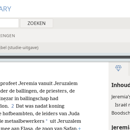
ARY
RINGEN
bel (studie-uitgave)
de profeet Jeremia vanuit Jeruzalem
Inhoud
der de ballingen, de priesters, de
Jeremia’
ne̱zar in ballingschap had
Israël 
2
ylon.
Dat was nadat koning
Boodsch
 hofbeambten, de leiders van Juda
*
 de metaalbewerkers
uit Jeruzalem
Jeremi
f mee aan Ela̱sa, de zoon van Sa̱fan,
+