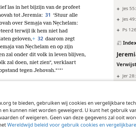
ief las in het bijzijn van de profeet
+
Jes 55
31
ovah tot Jeremia:
‘Stuur alle
+
Jes 49
hovah over Sema̱ja van Ne̱chelam:
+
Ps 126
eteerd terwijl ik hem niet had
32
 laten geloven,
+
daarom zegt
Inde
ema̱ja van Ne̱chelam en op zijn
Jeremi
 zal onder dit volk in leven blijven,
lk zal doen, niet zien”, verklaart
Verwijs
 opstand tegen Jehovah.”’”’
+
Jer 28
Jeremi
Voetno
w.org te bieden, gebruiken wij cookies en vergelijkbare te
Tract Society of Pennsylvania
Gebruiksvoorwaarden
Privacybeleid
Priva
*
Of ‘zie
 en kunnen niet worden geweigerd. U kunt het gebruik van 
vaarden of weigeren. Geen van deze gegevens zal ooit wo
*
Of mog
het
Wereldwijd beleid voor gebruik cookies en vergelijkbar
Verwijs