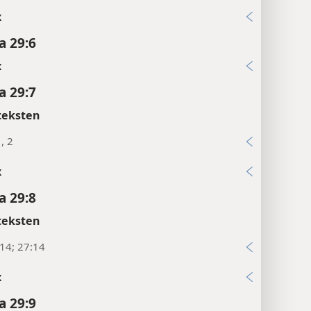
x
a 29:6
x
a 29:7
teksten
, 2
x
a 29:8
teksten
:14; 27:14
x
a 29:9