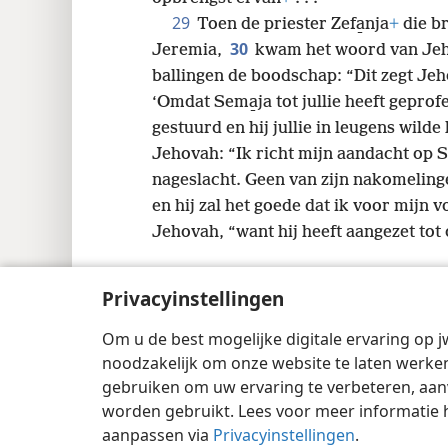
29
Toen de priester Zefa̱nja
+
die br
30
Jeremia,
kwam het woord van Jeh
ballingen de boodschap: “Dit zegt Je
‘Omdat Sema̱ja tot jullie heeft geprof
gestuurd en hij jullie in leugens wilde
Jehovah: “Ik richt mijn aandacht op S
nageslacht. Geen van zijn nakomelingen
en hij zal het goede dat ik voor mijn vo
Jehovah, “want hij heeft aangezet tot
Privacyinstellingen
Om u de best mogelijke digitale ervaring op j
Copyright
© 2026 Watch Tower Bible and 
noodzakelijk om onze website te laten werken
gebruiken om uw ervaring te verbeteren, aan
worden gebruikt. Lees voor meer informatie 
aanpassen via
Privacyinstellingen
.