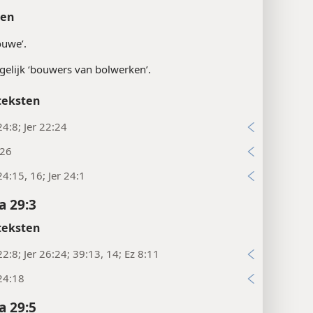
ten
ouwe’.
elijk ‘bouwers van bolwerken’.
teksten
4:8; Jer 22:24
:26
4:15, 16; Jer 24:1
a 29:3
teksten
2:8; Jer 26:24; 39:13, 14; Ez 8:11
24:18
a 29:5