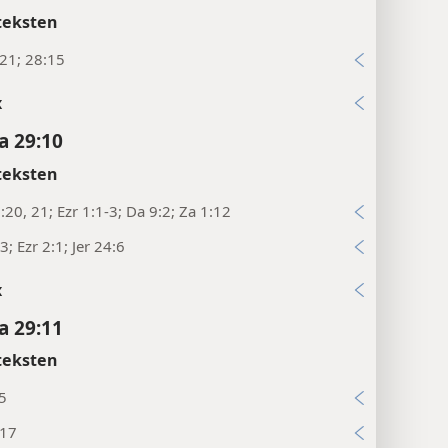
teksten
:21; 28:15
x
a 29:10
teksten
:20, 21; Ezr 1:1-3; Da 9:2; Za 1:12
3; Ezr 2:1; Jer 24:6
x
a 29:11
teksten
5
:17