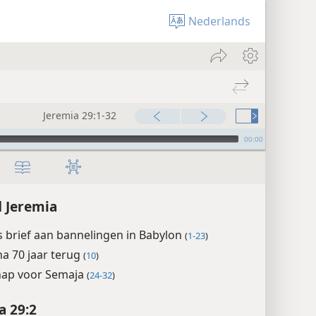
Nederlands
Jeremia 29:1-32
00:00
 Jeremia
s brief aan bannelingen in Babylon
(
1-23
)
na 70 jaar terug
(
10
)
ap voor Semaja
(
24-32
)
a 29:2