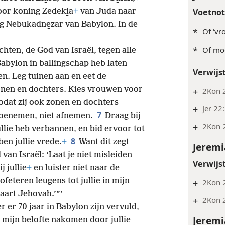
Voetno
door koning Zedeki̱a
+
van Juda naar
g Nebukadne̱zar van Babylon. In de
*
Of ‘vr
*
Of mog
hten, de God van Israël, tegen alle
Babylon in ballingschap heb laten
Verwijs
n. Leg tuinen aan en eet de
onen en dochters. Kies vrouwen voor
+
2Kon 2
zodat zij ook zonen en dochters
+
Jer 22
7
 toenemen, niet afnemen.
Draag bij
+
2Kon 2
llie heb verbannen, en bid ervoor tot
8
ben jullie vrede.
+
Want dit zegt
Jeremi
an Israël: ‘Laat je niet misleiden
Verwijs
 jullie
+
en luister niet naar de
ofeteren leugens tot jullie in mijn
+
2Kon 2
aart Jehovah.’”’
+
2Kon 
 er 70 jaar in Babylon zijn vervuld,
Jeremi
 mijn belofte nakomen door jullie