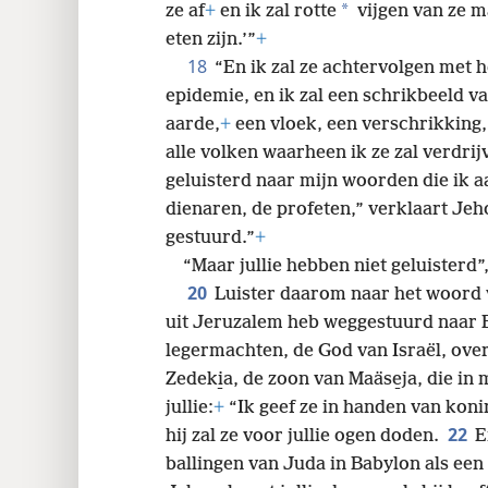
*
ze af
+
en ik zal rotte
vijgen van ze ma
eten zijn.’”
+
18
“En ik zal ze achtervolgen met 
epidemie, en ik zal een schrikbeeld v
aarde,
+
een vloek, een verschrikking,
alle volken waarheen ik ze zal verdrij
geluisterd naar mijn woorden die ik a
dienaren, de profeten,” verklaart Jeh
gestuurd.”
+
“Maar jullie hebben niet geluisterd”
20
Luister daarom naar het woord va
uit Jeruzalem heb weggestuurd naar 
legermachten, de God van Israël, over
Zedeki̱a, de zoon van Maäse̱ja, die in
jullie:
+
“Ik geef ze in handen van kon
22
hij zal ze voor jullie ogen doden.
E
ballingen van Juda in Babylon als een