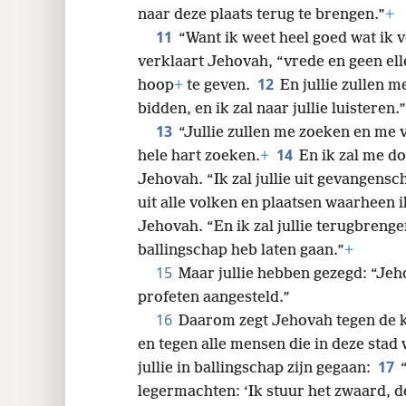
naar deze plaats terug te brengen.”
+
11
“Want ik weet heel goed wat ik v
verklaart Jehovah, “vrede en geen ell
12
hoop
+
te geven.
En jullie zullen 
bidden, en ik zal naar jullie luisteren.”
13
“Jullie zullen me zoeken en me 
14
hele hart zoeken.
+
En ik zal me do
Jehovah. “Ik zal jullie uit gevangens
uit alle volken en plaatsen waarheen ik
Jehovah. “En ik zal jullie terugbrengen
ballingschap heb laten gaan.”
+
15
Maar jullie hebben gezegd: “Jeh
profeten aangesteld.”
16
Daarom zegt Jehovah tegen de k
en tegen alle mensen die in deze stad 
17
jullie in ballingschap zijn gegaan:
legermachten: ‘Ik stuur het zwaard, 