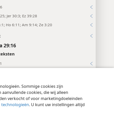
:6
:25; Jer 30:3; Ez 39:28
:1; Ho 6:11; Am 9:14; Ze 3:20
x
a 29:16
teksten
:1
a 29:17
ten
chnologieën. Sommige cookies zijn
cyinstellingen
Inloggen
JW.ORG
kte’.
aanvullende cookies, die wij alleen
rden verkocht of voor marketingdoeleinden
elijk ‘opengebarsten’.
e technologieën
. U kunt uw instellingen altijd
teksten