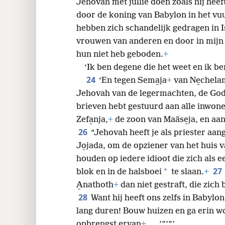
Jehovah met jullie doen zoals hij hee
door de koning van Babylon in het vuu
hebben zich schandelijk gedragen in I
vrouwen van anderen en door in mijn 
hun niet heb geboden.
+
‘Ik ben degene die het weet en ik be
24
‘En tegen Sema̱ja
+
van Ne̱chela
Jehovah van de legermachten, de God 
brieven hebt gestuurd aan alle inwone
Zefa̱nja,
+
de zoon van Maäse̱ja, en aan 
26
“Jehovah heeft je als priester aang
Jo̱jada, om de opziener van het huis 
houden op iedere idioot die zich als 
27
*
blok en in de halsboei
te slaan.
+
A̱nathoth
+
dan niet gestraft, die zich 
28
Want hij heeft ons zelfs in Babylo
lang duren! Bouw huizen en ga erin wo
opbrengst ervan
+
. . .’”’”’