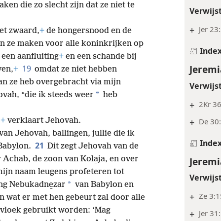
ken die zo slecht zijn dat ze niet te
Verwijs
+
Jer 23
het zwaard,
+
de hongersnood en de
an ze maken voor alle koninkrijken op
Inde
 een aanfluiting
+
en een schande bij
Jeremi
19
ven,
+
omdat ze niet hebben
an ze heb overgebracht via mijn
Verwijs
*
ovah, “die ik steeds weer
heb
+
2Kr 36
,
+
verklaart Jehovah.
+
De 30:
n Jehovah, ballingen, jullie die ik
Inde
21
Babylon.
Dit zegt Jehovah van de
 Achab, de zoon van Kola̱ja, en over
Jeremi
 mijn naam leugens profeteren tot
Verwijs
*
ing Nebukadne̱zar
van Babylon en
+
Ze 3:1
n wat er met hen gebeurt zal door alle
 vloek gebruikt worden: ‘Mag
+
Jer 31