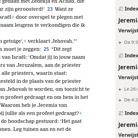
ft gedaan met Zedeki̱a en Achab, die
Inde
23
r zijn geroosterd!’
Want ze
sraël
+
door overspel te plegen met
Jeremi
naam leugens te verkondigen die ik
Verwijs
n getuige’,
+
verklaart Jehovah.”’
+
Da 9:
25
m moet je zeggen:
“Dit zegt
Inde
van Israël: ‘Omdat jij in jouw naam
rs van Jeruzalem, aan de priester
Jeremi
alle priesters, waarin staat:
Verwijs
esteld in de plaats van de priester
+
Le 26
van Jehovah te worden, om toezicht te
een profeet gedraagt en om hem in het
+
De 4:2
Waarom heb je Jeremia van
Inde
bij jullie als een profeet gedraagt?
+
n de boodschap gestuurd: ‘Het gaat
Jeremi
nen. Leg tuinen aan en eet de
Verwijs