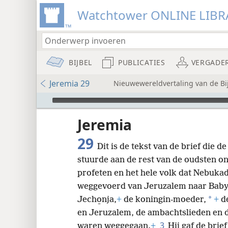
Watchtower ONLINE LIBR
BIJBEL
PUBLICATIES
VERGADE
Jeremia 29
Nieuwewereldvertaling van de Bij
Audio Player
udie-
Jeremia
29
Dit is de tekst van de brief die 
stuurde aan de rest van de oudsten on
profeten en het hele volk dat Nebukad
weggevoerd van Jeruzalem naar Bab
8
*
Jecho̱nja,
+
de koningin-moeder,
+
de
en Jeruzalem, de ambachtslieden en
16
3
waren weggegaan.
+
Hij gaf de brie