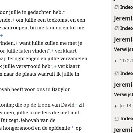
Inde
oor jullie in gedachten heb,”
Jeremi
ende,
+
om jullie een toekomst en een
Inde
me aanroepen, bij me komen en tot me
+
Jeremi
vinden,
+
want jullie zullen me met je
Verwijs
or jullie laten vinden”,
+
verklaart
chap terugbrengen en jullie verzamelen
+
1Ti 2:1
 jullie verstrooid heb”,
+
verklaart
Inde
 naar de plaats waaruit ik jullie in
Jeremi
ovah heeft voor ons in Babylon
Verwijs
+
Jer 14
oning die op de troon van David
+
zit
wonen, jullie broeders die niet met
Inde
“Dit zegt Jehovah van de
*
Jeremi
de hongersnood en de epidemie
op