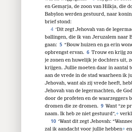
en Gema̱rja, de zoon van Hilki̱a, die 
24
Babylon werden gestuurd, naar konin
brief stond:
32
4
‘Dit zegt Jehovah van de legermac
ballingen, die ik van Jeruzalem naar 
5
gaan:
“Bouw huizen en ga erin wone
6
opbrengst ervan.
Trouw en krijg z
je zonen en huwelijk je dochters uit, 
krijgen. Jullie moeten daar in aantal
aan de vrede in de stad waarheen ik ju
Jehovah, want als zij vrede heeft, heb
Jehovah van de legermachten, de God v
door de profeten en de waarzeggers bij
9
dromen die ze dromen.
Want “ze pr
naam. Ik heb ze niet gestuurd”,
+
verkl
10
‘Want dit zegt Jehovah: “Wanneer
zal ik aandacht voor jullie hebben
+
en