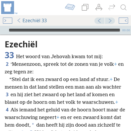
Ezechiël 33
Audio Player
00:00
Ezechiël
33
Het woord van Jehovah kwam tot mij:
2
‘Mensenzoon, spreek tot de zonen van je volk
+
en
zeg tegen ze:
“Stel dat ik een zwaard op een land af stuur.
+
De
mensen in dat land stellen een man aan als wachter
3
en hij ziet het zwaard op het land af komen en
blaast op de hoorn om het volk te waarschuwen.
+
4
Als iemand het geluid van de hoorn hoort maar de
waarschuwing negeert
+
en er een zwaard komt dat
*
hem doodt,
dan heeft hij zijn dood aan zichzelf te