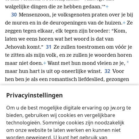
walgelijke dingen die ze hebben gedaan.’”
+
30
Mensenzoon, je volksgenoten praten over je bij
de muren en in de deuropeningen van de huizen.
+
Ze
zeggen tegen elkaar, elk tegen zijn broeder: “Kom,
laten we eens horen wat het woord is dat van
31
Jehovah komt.”
Ze zullen toestromen om vóór je
te zitten als mijn volk, en ze zullen je woorden horen
*
maar niet doen.
+
Want met hun mond vleien ze je,
32
maar hun hart is uit op oneerlijke winst.
Voor
hen ben je als een romantisch liefdeslied, gezongen
met een mooie stem en goed gespeeld op een
Privacyinstellingen
snaarinstrument. Ze zullen je woorden wel horen
33
maar er niets mee doen.
Wanneer het uitkomt
Om u de best mogelijke digitale ervaring op jw.org te
— en het zal uitkomen — zullen ze moeten weten dat
bieden, gebruiken wij cookies en vergelijkbare
er een profeet bij hen was.’
+
technologieën. Sommige cookies zijn noodzakelijk
om onze website te laten werken en kunnen niet
worden geweigerd. U kunt het gebruik van