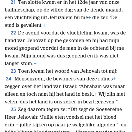
21
Ten slotte kwam er in het 12de jaar van onze
ballingschap, op de vijfde dag van de tiende maand,
een vluchteling uit Jeruzalem bij me
+
die zei: ‘De
stad is gevallen!’
+
22
De avond voordat de vluchteling kwam, was de
hand van Jehovah op me gekomen en hij had mijn
mond geopend voordat de man in de ochtend bij me
kwam. Mijn mond was dus geopend en ik was niet
langer stom.
+
23
Toen kwam het woord van Jehovah tot mij:
24
‘Mensenzoon, de bewoners van deze ruïnes
+
zeggen over het land van Israël: “Abraham was maar
alleen en toch nam hij het land in bezit.
+
Wij zijn met
velen, dus het land is ons zeker in bezit gegeven.”
25
Zeg daarom tegen ze: “Dit zegt de Soevereine
Heer Jehovah: ‘Jullie eten voedsel met het bloed
*
erin,
+
jullie kijken op naar je walgelijke afgoden
en