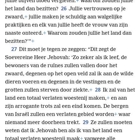
jullie blijven bloed vergieten.
+
Waarom zouden jullie
26
het land dan bezitten?
Jullie vertrouwen op je
zwaard,
+
jullie maken je schuldig aan walgelijke
praktijken en elk van jullie heeft de vrouw van zijn
naaste onteerd.
+
Waarom zouden jullie het land dan
bezitten?’”
+
27
Dit moet je tegen ze zeggen: “Dit zegt de
Soevereine Heer Jehovah: ‘Zo zeker als ik leef, de
bewoners van de ruïnes zullen vallen door het
zwaard, degenen op het open veld zal ik aan de wilde
dieren voeren en degenen in de vestingen en de
28
grotten zullen sterven door ziekte.
+
Ik zal van het
land een totaal verlaten woestenij maken,
+
en aan
zijn arrogante trots zal een eind komen. De bergen
van Israël zullen een verlaten gebied worden
+
waar
29
niemand meer doorheen trekt.
Ze zullen moeten
weten dat ik Jehovah ben als ik van het land een
totaal verlaten woestenij maak
+
vanwege alle