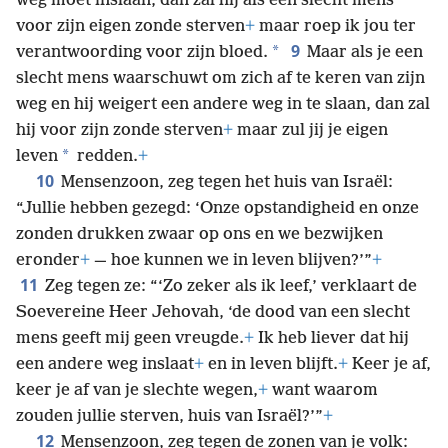
weg moet inslaan, dan zal hij als een slecht mens
voor zijn eigen zonde sterven
+
maar roep ik jou ter
9
*
verantwoording voor zijn bloed.
Maar als je een
slecht mens waarschuwt om zich af te keren van zijn
weg en hij weigert een andere weg in te slaan, dan zal
hij voor zijn zonde sterven
+
maar zul jij je eigen
*
leven
redden.
+
10
Mensenzoon, zeg tegen het huis van Israël:
“Jullie hebben gezegd: ‘Onze opstandigheid en onze
zonden drukken zwaar op ons en we bezwijken
eronder
+
— hoe kunnen we in leven blijven?’”
+
11
Zeg tegen ze: “‘Zo zeker als ik leef,’ verklaart de
Soevereine Heer Jehovah, ‘de dood van een slecht
mens geeft mij geen vreugde.
+
Ik heb liever dat hij
een andere weg inslaat
+
en in leven blijft.
+
Keer je af,
keer je af van je slechte wegen,
+
want waarom
zouden jullie sterven, huis van Israël?’”
+
12
Mensenzoon, zeg tegen de zonen van je volk: