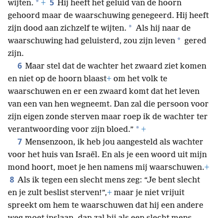
5
*
wijten.
+
Hij heeft het geluid van de hoorn
gehoord maar de waarschuwing genegeerd. Hij heeft
*
zijn dood aan zichzelf te wijten.
Als hij naar de
*
waarschuwing had geluisterd, zou zijn leven
gered
zijn.
6
Maar stel dat de wachter het zwaard ziet komen
en niet op de hoorn blaast
+
om het volk te
waarschuwen en er een zwaard komt dat het leven
van een van hen wegneemt. Dan zal die persoon voor
zijn eigen zonde sterven maar roep ik de wachter ter
*
verantwoording voor zijn bloed.”
+
7
Mensenzoon, ik heb jou aangesteld als wachter
voor het huis van Israël. En als je een woord uit mijn
mond hoort, moet je hen namens mij waarschuwen.
+
8
Als ik tegen een slecht mens zeg: “Je bent slecht
en je zult beslist sterven!”,
+
maar je niet vrijuit
spreekt om hem te waarschuwen dat hij een andere