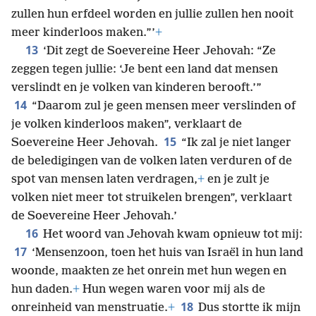
zullen hun erfdeel worden en jullie zullen hen nooit
meer kinderloos maken.”’
+
13
‘Dit zegt de Soevereine Heer Jehovah: “Ze
zeggen tegen jullie: ‘Je bent een land dat mensen
verslindt en je volken van kinderen berooft.’”
14
“Daarom zul je geen mensen meer verslinden of
je volken kinderloos maken”, verklaart de
15
Soevereine Heer Jehovah.
“Ik zal je niet langer
de beledigingen van de volken laten verduren of de
spot van mensen laten verdragen,
+
en je zult je
volken niet meer tot struikelen brengen”, verklaart
de Soevereine Heer Jehovah.’
16
Het woord van Jehovah kwam opnieuw tot mij:
17
‘Mensenzoon, toen het huis van Israël in hun land
woonde, maakten ze het onrein met hun wegen en
hun daden.
+
Hun wegen waren voor mij als de
18
onreinheid van menstruatie.
+
Dus stortte ik mijn