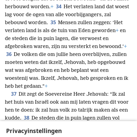
34
herbouwd worden.
+
Het verlaten land dat woest
lag voor de ogen van alle voorbijgangers, zal
35
bebouwd worden.
Mensen zullen zeggen: ‘Het
verlaten land is als de tuin van Eden geworden
+
en
de steden die in puin lagen, die verwoest en
afgebroken waren, zijn nu versterkt en bewoond.’
+
36
De volken die om jullie heen overblijven, zullen
moeten weten dat ikzelf, Jehovah, heb opgebouwd
wat was afgebroken en heb beplant wat een
woestenij was. Ikzelf, Jehovah, heb gesproken en ik
heb het gedaan.”
+
37
Dit zegt de Soevereine Heer Jehovah: “Ik zal
het huis van Israël ook aan mij laten vragen dit voor
hen te doen: ik zal hun volk zo talrijk maken als een
38
kudde.
De steden die in puin lagen zullen vol
worden met kudden mensen,
+
zoals de kudde van
Privacyinstellingen
*
heiligen, zoals de kudde van Jeruzalem
tijdens