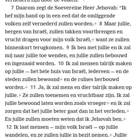
vernederd zijn door de volken.’”
+
7
Daarom zegt de Soevereine Heer Jehovah: “Ik
hef mijn hand op in een eed dat de omliggende
8
volken zelf vernederd zullen worden.
+
Maar jullie,
bergen van Israël, zullen takken voortbrengen en
vrucht dragen voor mijn volk Israël,
+
want ze zullen
9
binnenkort terugkomen.
Ik ben met jullie en ik zal
mij naar jullie toe wenden, en jullie zullen bebouwd
10
en ingezaaid worden.
Ik zal mensen talrijk maken
op jullie — het hele huis van Israël, iedereen — en de
steden zullen bewoond
+
en de ruïnes herbouwd
11
worden.
+
Ja, ik zal mens en dier talrijk maken op
jullie.
+
Ze zullen toenemen en vruchtbaar zijn. Ik zal
jullie bewoond laten worden zoals vroeger
+
en ik zal
zorgen dat het jullie beter gaat dan in het verleden.
+
En jullie zullen moeten weten dat ik Jehovah ben.
+
12
Ik laat mensen — mijn volk Israël — op jullie
wandelen, en ze zullen jullie in bezit nemen.
+
Jullie