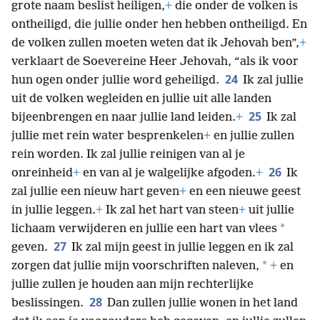
grote naam beslist heiligen,
+
die onder de volken is
ontheiligd, die jullie onder hen hebben ontheiligd. En
de volken zullen moeten weten dat ik Jehovah ben”,
+
verklaart de Soevereine Heer Jehovah, “als ik voor
24
hun ogen onder jullie word geheiligd.
Ik zal jullie
uit de volken wegleiden en jullie uit alle landen
25
bijeenbrengen en naar jullie land leiden.
+
Ik zal
jullie met rein water besprenkelen
+
en jullie zullen
rein worden. Ik zal jullie reinigen van al je
26
onreinheid
+
en van al je walgelijke afgoden.
+
Ik
zal jullie een nieuw hart geven
+
en een nieuwe geest
in jullie leggen.
+
Ik zal het hart van steen
+
uit jullie
*
lichaam verwijderen en jullie een hart van vlees
27
geven.
Ik zal mijn geest in jullie leggen en ik zal
*
zorgen dat jullie mijn voorschriften naleven,
+
en
jullie zullen je houden aan mijn rechterlijke
28
beslissingen.
Dan zullen jullie wonen in het land