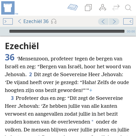
Ezechiël 36
Audio Player
00:00
Ezechiël
36
‘Mensenzoon, profeteer tegen de bergen van
Israël en zeg: “Bergen van Israël, hoor het woord van
2
Jehovah.
Dit zegt de Soevereine Heer Jehovah:
‘De vijand heeft over je gezegd: “Haha! Zelfs de oude
hoogten zijn ons bezit geworden!”’”
+
3
Profeteer dus en zeg: “Dit zegt de Soevereine
Heer Jehovah: ‘Ze hebben jullie van alle kanten
verwoest en aangevallen zodat jullie in het bezit
*
zouden komen van de overlevenden
onder de
volken. De mensen blijven over jullie praten en jullie