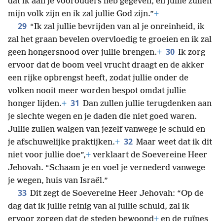
dat ik aan je voorouders heb gegeven, en jullie zullen
mijn volk zijn en ik zal jullie God zijn.”
+
29
“Ik zal jullie bevrijden van al je onreinheid, ik
zal het graan bevelen overvloedig te groeien en ik zal
30
geen hongersnood over jullie brengen.
+
Ik zorg
ervoor dat de boom veel vrucht draagt en de akker
een rijke opbrengst heeft, zodat jullie onder de
volken nooit meer worden bespot omdat jullie
31
honger lijden.
+
Dan zullen jullie terugdenken aan
je slechte wegen en je daden die niet goed waren.
Jullie zullen walgen van jezelf vanwege je schuld en
32
je afschuwelijke praktijken.
+
Maar weet dat ik dit
niet voor jullie doe”,
+
verklaart de Soevereine Heer
Jehovah. “Schaam je en voel je vernederd vanwege
je wegen, huis van Israël.”
33
Dit zegt de Soevereine Heer Jehovah: “Op de
dag dat ik jullie reinig van al jullie schuld, zal ik
ervoor zorgen dat de steden bewoond
+
en de ruïnes