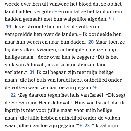
woede over hen uit vanwege het bloed dat ze op het
land hadden vergoten
+
en omdat ze het land onrein
*
hadden gemaakt met hun walgelijke afgoden.
+
19
Ik verstrooide hen onder de volken en
verspreidde hen over de landen.
+
Ik oordeelde hen
20
naar hun wegen en naar hun daden.
Maar toen ze
bij die volken kwamen, ontheiligden mensen mijn
heilige naam
+
door over hen te zeggen: “Dit is het
volk van Jehovah, maar ze moesten zijn land
21
verlaten.”
Ik zal begaan zijn met mijn heilige
naam, die het huis van Israël heeft ontheiligd onder
de volken waar ze naartoe zijn gegaan.’
+
22
‘Zeg daarom tegen het huis van Israël: “Dit zegt
de Soevereine Heer Jehovah: ‘Huis van Israël, dat ik
ingrijp is niet voor jullie maar voor mijn heilige
naam, die jullie hebben ontheiligd onder de volken
23
waar jullie naartoe zijn gegaan.’”
+
“Ik zal mijn