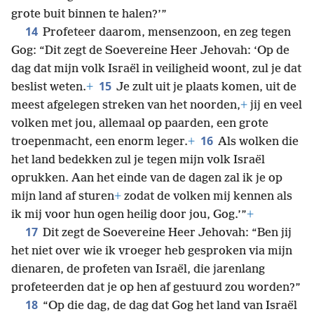
grote buit binnen te halen?’”
14
Profeteer daarom, mensenzoon, en zeg tegen
Gog: “Dit zegt de Soevereine Heer Jehovah: ‘Op de
dag dat mijn volk Israël in veiligheid woont, zul je dat
15
beslist weten.
+
Je zult uit je plaats komen, uit de
meest afgelegen streken van het noorden,
+
jij en veel
volken met jou, allemaal op paarden, een grote
16
troepenmacht, een enorm leger.
+
Als wolken die
het land bedekken zul je tegen mijn volk Israël
oprukken. Aan het einde van de dagen zal ik je op
mijn land af sturen
+
zodat de volken mij kennen als
ik mij voor hun ogen heilig door jou, Gog.’”
+
17
Dit zegt de Soevereine Heer Jehovah: “Ben jij
het niet over wie ik vroeger heb gesproken via mijn
dienaren, de profeten van Israël, die jarenlang
profeteerden dat je op hen af gestuurd zou worden?”
18
“Op die dag, de dag dat Gog het land van Israël