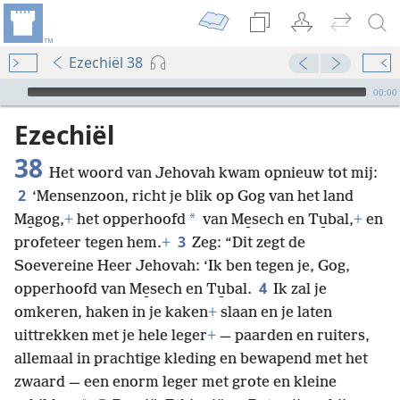
Ezechiël 38
Audio Player
00:00
Ezechiël
38
Het woord van Jehovah kwam opnieuw tot mij:
2
‘Mensenzoon, richt je blik op Gog van het land
*
Ma̱gog,
+
het opperhoofd
van Me̱sech en Tu̱bal,
+
en
3
profeteer tegen hem.
+
Zeg: “Dit zegt de
Soevereine Heer Jehovah: ‘Ik ben tegen je, Gog,
4
opperhoofd van Me̱sech en Tu̱bal.
Ik zal je
omkeren, haken in je kaken
+
slaan en je laten
uittrekken met je hele leger
+
— paarden en ruiters,
allemaal in prachtige kleding en bewapend met het
zwaard — een enorm leger met grote en kleine