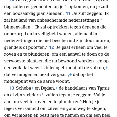
Dit zegt de Soevereine Heer Jehovah: “Op die
*
dag zullen er gedachten bij je
opkomen, en je zult
11
een boosaardig plan smeden.
Je zult zeggen: ‘Ik
*
zal het land van onbeschermde nederzettingen
binnenvallen.
+
Ik zal optrekken tegen degenen die
onbezorgd en in veiligheid wonen, allemaal in
nederzettingen die niet beschermd zijn door muren,
12
grendels of poorten.’
Je gaat erheen om veel te
roven en te plunderen, om een aanval te doen op de
verwoeste plaatsen die nu bewoond worden
+
en op
een volk dat weer is bijeengebracht uit de volken,
+
dat vermogen en bezit vergaart,
+
dat op het
middelpunt van de aarde woont.
13
Scheba
+
en De̱dan,
+
de handelaars van Ta̱rsis
+
*
en al zijn strijders
zullen tegen je zeggen: ‘Val je
aan om veel te roven en te plunderen? Heb je je
legers verzameld om zilver en goud weg te slepen,
om vermogen en bezit mee te nemen en om een heel