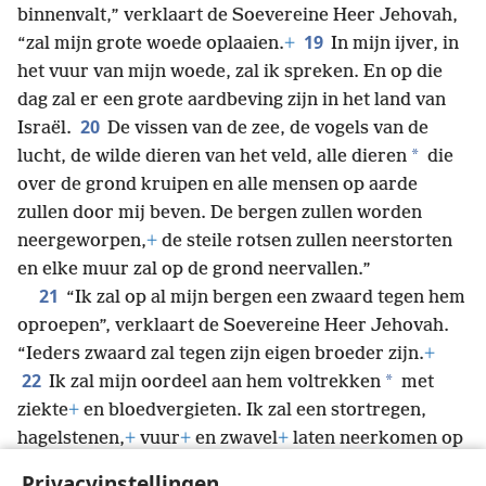
binnenvalt,” verklaart de Soevereine Heer Jehovah,
19
“zal mijn grote woede oplaaien.
+
In mijn ijver, in
het vuur van mijn woede, zal ik spreken. En op die
dag zal er een grote aardbeving zijn in het land van
20
Israël.
De vissen van de zee, de vogels van de
*
lucht, de wilde dieren van het veld, alle dieren
die
over de grond kruipen en alle mensen op aarde
zullen door mij beven. De bergen zullen worden
neergeworpen,
+
de steile rotsen zullen neerstorten
en elke muur zal op de grond neervallen.”
21
“Ik zal op al mijn bergen een zwaard tegen hem
oproepen”, verklaart de Soevereine Heer Jehovah.
“Ieders zwaard zal tegen zijn eigen broeder zijn.
+
22
*
Ik zal mijn oordeel aan hem voltrekken
met
ziekte
+
en bloedvergieten. Ik zal een stortregen,
hagelstenen,
+
vuur
+
en zwavel
+
laten neerkomen op
hem, op zijn troepen en op de vele volken bij hem.
+
Privacyinstellingen