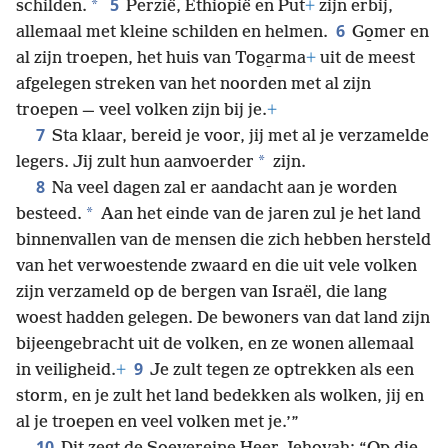
5
*
schilden.
Perzië, Ethiopië en Put
+
zijn erbij,
6
allemaal met kleine schilden en helmen.
Go̱mer en
al zijn troepen, het huis van Toga̱rma
+
uit de meest
afgelegen streken van het noorden met al zijn
troepen — veel volken zijn bij je.
+
7
Sta klaar, bereid je voor, jij met al je verzamelde
*
legers. Jij zult hun aanvoerder
zijn.
8
Na veel dagen zal er aandacht aan je worden
*
besteed.
Aan het einde van de jaren zul je het land
binnenvallen van de mensen die zich hebben hersteld
van het verwoestende zwaard en die uit vele volken
zijn verzameld op de bergen van Israël, die lang
woest hadden gelegen. De bewoners van dat land zijn
bijeengebracht uit de volken, en ze wonen allemaal
9
in veiligheid.
+
Je zult tegen ze optrekken als een
storm, en je zult het land bedekken als wolken, jij en
al je troepen en veel volken met je.’”
10