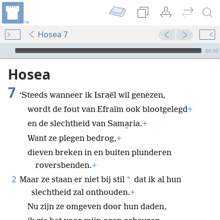
Hosea 7
Audio Player
00:00
Hosea
7
‘Steeds wanneer ik Israël wil genezen,
wordt de fout van Efraïm ook blootgelegd
+
en de slechtheid van Sama̱ria.
+
Want ze plegen bedrog,
+
dieven breken in en buiten plunderen
roversbenden.
+
2
*
Maar ze staan er niet bij stil
dat ik al hun
slechtheid zal onthouden.
+
Nu zijn ze omgeven door hun daden,