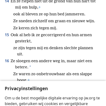
14
En ze riepen niet uit de grond van hun hart tot
mij om hulp,
+
ook al bleven ze op hun bed jammeren.
Ze sneden zichzelf om graan en nieuwe wijn.
Ze keren zich tegen mij.
15
Ook al heb ik ze gecorrigeerd en hun armen
gesterkt,
ze zijn tegen mij en denken slechte plannen
uit.
16
Ze sloegen een andere weg in, maar niet een
*
betere.
Ze waren zo onbetrouwbaar als een slappe
boog.
+
Hun leiders zullen door het zwaard worden
Privacyinstellingen
gedood vanwege hun opstandige tong.
Om u de best mogelijke digitale ervaring op jw.org te
Daarom zullen ze een mikpunt van spot
bieden, gebruiken wij cookies en vergelijkbare