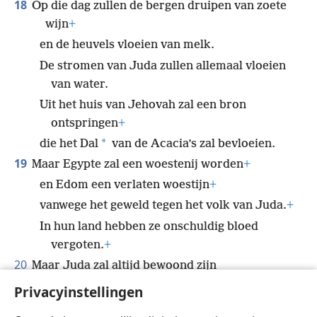
18
Op die dag zullen de bergen druipen van zoete
wijn
+
en de heuvels vloeien van melk.
De stromen van Juda zullen allemaal vloeien
van water.
Uit het huis van Jehovah zal een bron
ontspringen
+
*
die het Dal
van de Acacia’s zal bevloeien.
19
Maar Egypte zal een woestenij worden
+
en Edom een verlaten woestijn
+
vanwege het geweld tegen het volk van Juda.
+
In hun land hebben ze onschuldig bloed
vergoten.
+
20
Maar Juda zal altijd bewoond zijn
en Jeruzalem van generatie op generatie.
+
Privacyinstellingen
21
*
Hun bloed
dat ik niet voor onschuldig had