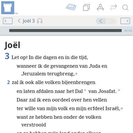
Joël 3
Audio Player
00:00
Joël
3
Let op! In die dagen en in die tijd,
wanneer ik de gevangenen van Juda en
Jeruzalem terugbreng,
+
2
zal ik ook alle volken bijeenbrengen
*
*
en laten afdalen naar het Dal
van Josafat.
Daar zal ik een oordeel over hen vellen
ter wille van mijn volk en mijn erfdeel Israël,
+
want ze hebben hen onder de volken
verstrooid