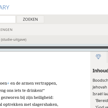
ARY
RINGEN
(studie-uitgave)
Inhou
Boodsch
doen
+
en de armen vertrappen,
Jehovah 
ng ons iets te drinken!”
Israël l
ezworen bij zijn heiligheid:
‘Berei
zal optrekken met slagershaken,
‘God v