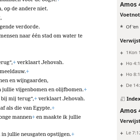
Amos 
n, op de andere niet.
Voetno
,
*
Of ‘en
egende verdorde.
 mensen naar één stad om water te
Verwijs
+
1Kon 1
erug”,
+
verklaart Jehovah.
+
Ho 4:1
n meeldauw.
+
+
Ho 8:1
inen en wijngaarden,
+
De 14
jullie vijgenbomen en olijfbomen.
+
Inde
bij mij terug”,
+
verklaart Jehovah.
af als die van Egypte.
+
Amos 
 jonge mannen
+
en maakte ik jullie
Verwijs
+
Le 7:1
 in jullie neusgaten opstijgen.
+