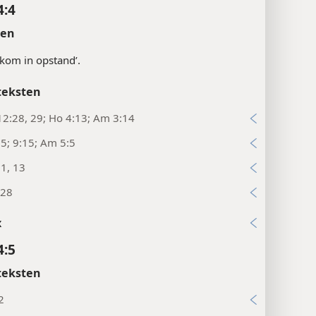
4:4
ten
 kom in opstand’.
teksten
2:28, 29; Ho 4:13; Am 3:14
5; 9:15; Am 5:5
1, 13
:28
x
4:5
teksten
2