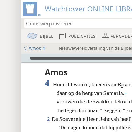
Watchtower ONLINE LIBR
BIJBEL
PUBLICATIES
VERGADE
Amos 4
Nieuwewereldvertaling van de Bijbel 
Audio Player
udie-
Amos
4
‘Hoor dit woord, koeien van Ba̱san
daar op de berg van Sama̱ria,
+
vrouwen die de zwakken tekort
*
8
die tegen hun man
zeggen: “Bre
2
De Soevereine Heer Jehovah heeft g
“‘De dagen komen dat hij jullie 