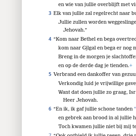
en wie van jullie overblijft met v
3
Elk van jullie zal regelrecht naar 
Jullie zullen worden weggeslinge
Jehovah.”
4
“Kom naar Bethel en bega overtre
kom naar Gi̱lgal en bega er nog 
Breng in de morgen je slachtoffe
en op de derde dag je tienden.
+
5
Verbrand een dankoffer van gezuu
Verkondig luid je vrijwillige gave
Want dat doen jullie zo graag, Is
Heer Jehovah.
6
*
“En ik, ik gaf jullie schone tanden
en gebrek aan brood in al jullie 
Toch kwamen jullie niet bij mij t
7
“Ook onthield ik jullie regen, dri