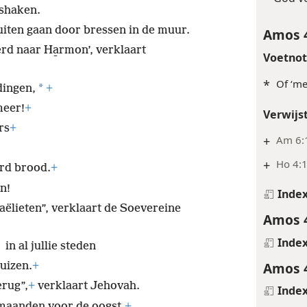
ishaken.
buiten gaan door bressen in de muur.
Amos 
rd naar Ha̱rmon’, verklaart
Voetno
*
Of ‘me
*
dingen,
+
meer!
+
Verwijs
rs
+
+
Am 6:
+
Ho 4:1
rd brood.
+
n!
Inde
raëlieten”, verklaart de Soevereine
Amos 
Inde
in al jullie steden
Amos 
huizen.
+
erug”,
+
verklaart Jehovah.
Inde
e maanden voor de oogst.
+