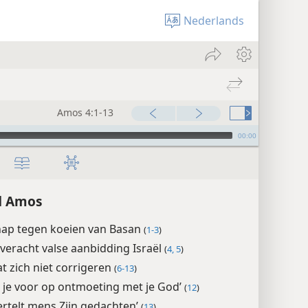
Nederlands
Amos 4:1-13
00:00
d Amos
ap tegen koeien van Basan
(
1-3
)
veracht valse aanbidding Israël
(
4, 5
)
aat zich niet corrigeren
(
6-13
)
d je voor op ontmoeting met je God’
(
12
)
ertelt mens Zijn gedachten’
(
13
)