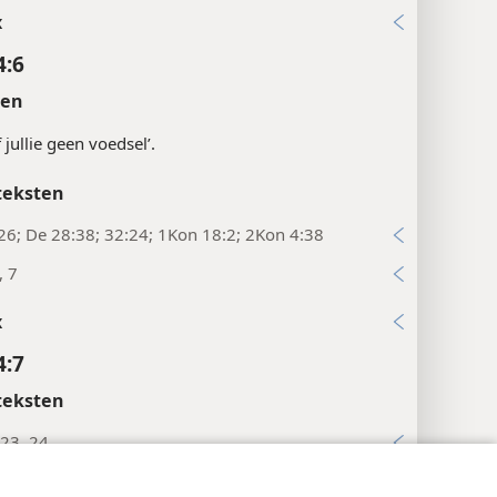
x
4:6
ten
 jullie geen voedsel’.
teksten
26; De 28:38; 32:24; 1Kon 18:2; 2Kon 4:38
, 7
x
4:7
teksten
23, 24
4:8