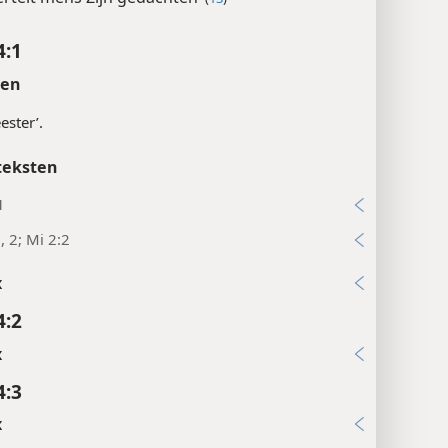
4:1
ten
ester’.
teksten
1
, 2; Mi 2:2
x
4:2
x
4:3
x