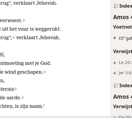
terug”, verklaart Jehovah.
Inde
Amos 
verwoest.
+
Voetno
 uit het vuur is weggerukt.
*
Of ‘gaf
erug”,
+
verklaart Jehovah.
Verwijs
ël,
+
Le 26:
ontmoeting met je God.
de wind geschapen.
+
+
Jer 3:6
en,
Inde
sternis
+
Amos 
 de aarde.
+
Verwijs
ten, is zijn naam.’
+
De 28:
Amos 