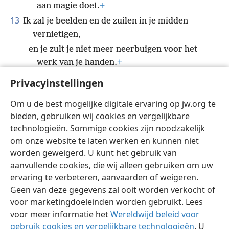
aan magie doet.
+
13
Ik zal je beelden en de zuilen in je midden
vernietigen,
en je zult je niet meer neerbuigen voor het
werk van je handen.
+
14
*
Ik zal de heilige palen
+
in je midden uitrukken
Privacyinstellingen
en je steden wegvagen.
Om u de best mogelijke digitale ervaring op jw.org te
15
In razende woede zal ik wraak nemen
bieden, gebruiken wij cookies en vergelijkbare
op de volken die niet hebben gehoorzaamd.’
technologieën. Sommige cookies zijn noodzakelijk
om onze website te laten werken en kunnen niet
worden geweigerd. U kunt het gebruik van
aanvullende cookies, die wij alleen gebruiken om uw
ervaring te verbeteren, aanvaarden of weigeren.
Nederlands
Delen
Instellingen
Geen van deze gegevens zal ooit worden verkocht of
Copyright
© 2026 Watch Tower Bible and Tract Society of Pennsylvania
voor marketingdoeleinden worden gebruikt. Lees
Gebruiksvoorwaarden
Privacybeleid
Privacyinstellingen
Inloggen
JW.ORG
voor meer informatie het
Wereldwijd beleid voor
gebruik cookies en vergelijkbare technologieën
. U