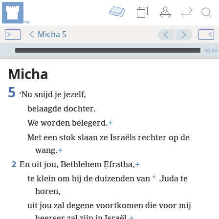
Micha 5
Audio Player
00:00
Micha
5
‘Nu snijd je jezelf,
belaagde dochter.
We worden belegerd.
+
Met een stok slaan ze Israëls rechter op de
wang.
+
2
En uit jou, Bethlehem E̱fratha,
+
*
te klein om bij de duizenden van
Juda te
horen,
uit jou zal degene voortkomen die voor mij
heerser zal zijn in Israël.
+