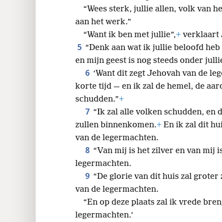
“Wees sterk, jullie allen, volk van he
aan het werk.”
“Want ik ben met jullie”,
+
verklaart
5
“Denk aan wat ik jullie beloofd heb
en mijn geest is nog steeds onder julli
6
‘Want dit zegt Jehovah van de le
korte tijd — en ik zal de hemel, de aar
schudden.”
+
7
“Ik zal alle volken schudden, en 
zullen binnenkomen.
+
En ik zal dit hu
van de legermachten.
8
“Van mij is het zilver en van mij 
legermachten.
9
“De glorie van dit huis zal groter
van de legermachten.
“En op deze plaats zal ik vrede bren
legermachten.’