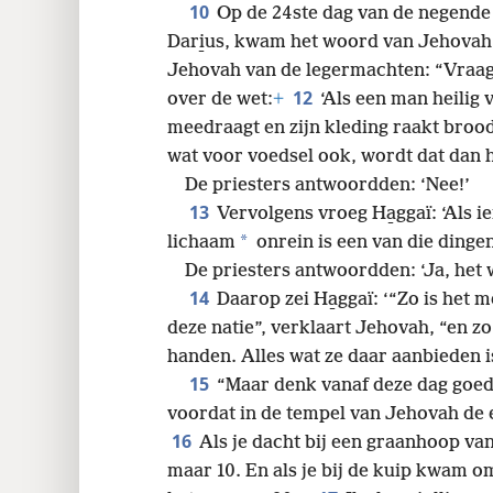
10
Op de 24ste dag van de negende
Dari̱us, kwam het woord van Jehovah t
Jehovah van de legermachten: “Vraag d
12
over de wet:
+
‘Als een man heilig v
meedraagt en zijn kleding raakt brood 
wat voor voedsel ook, wordt dat dan he
De priesters antwoordden: ‘Nee!’
13
Vervolgens vroeg Ha̱ggaï: ‘Als 
*
lichaam
onrein is een van die dinge
De priesters antwoordden: ‘Ja, het 
14
Daarop zei Ha̱ggaï: ‘“Zo is het m
deze natie”, verklaart Jehovah, “en zo
handen. Alles wat ze daar aanbieden i
15
“Maar denk vanaf deze dag goed
voordat in de tempel van Jehovah de 
16
Als je dacht bij een graanhoop va
maar 10. En als je bij de kuip kwam o