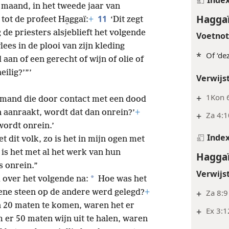
 maand, in het tweede jaar van
Haggaï
11
ot de profeet Ha̱ggaï:
+
‘Dit zegt
e priesters alsjeblieft het volgende
Voetno
lees in de plooi van zijn kleding
*
Of ‘de
aan of een gerecht of wijn of olie of
ilig?’”’
Verwijs
+
1Kon 6
iemand die door contact met een dood
n aanraakt, wordt dat dan onrein?’
+
+
Za 4:1
wordt onrein.’
Inde
et dit volk, zo is het in mijn ogen met
 is het met al het werk van hun
Haggaï
s onrein.”
Verwijs
*
 over het volgende na:
Hoe was het
ene steen op de andere werd gelegd?
+
+
Za 8:9
n 20 maten te komen, waren het er
+
Ex 3:1
m er 50 maten wijn uit te halen, waren