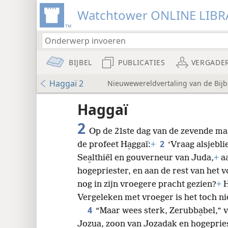
Watchtower ONLINE LIBR
BIJBEL
PUBLICATIES
VERGADE
Haggaï 2
Nieuwewereldvertaling van de Bijbe
udie-
Haggaï
2
Op de 21ste dag van de zevende m
2
de profeet Ha̱ggaï:
+
‘Vraag alsjebli
Sea̱lthiël en gouverneur van Juda,
+
aa
hogepriester, en aan de rest van het v
8
nog in zijn vroegere pracht gezien?
+
H
Vergeleken met vroeger is het toch n
16
4
“Maar wees sterk, Zerubba̱bel,” 
Jozua, zoon van Jo̱zadak en hogepries