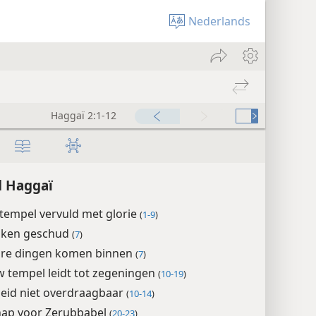
Nederlands
Haggaï 2:1-12
d Haggaï
tempel vervuld met glorie
(
1-9
)
olken geschud
(
7
)
are dingen komen binnen
(
7
)
 tempel leidt tot zegeningen
(
10-19
)
heid niet overdraagbaar
(
10-14
)
ap voor Zerubbabel
(
20-23
)