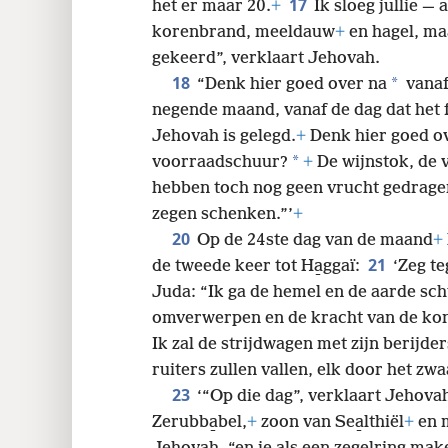
17
het er maar 20.
+
Ik sloeg jullie —
korenbrand, meeldauw
+
en hagel, maa
gekeerd”, verklaart Jehovah.
18
*
“Denk hier goed over na
vanaf
negende maand, vanaf de dag dat het
Jehovah is gelegd.
+
Denk hier goed ov
*
voorraadschuur?
+
De wijnstok, de v
hebben toch nog geen vrucht gedragen,
zegen schenken.”’
+
20
Op de 24ste dag van de maand
+
21
de tweede keer tot Ha̱ggaï:
‘Zeg t
Juda: “Ik ga de hemel en de aarde sc
omverwerpen en de kracht van de kon
Ik zal de strijdwagen met zijn berijd
ruiters zullen vallen, elk door het zwa
23
‘“Op die dag”, verklaart Jehovah
Zerubba̱bel,
+
zoon van Sea̱lthiël
+
en m