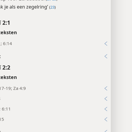
k je als een zegelring’
(
23
)
 2:1
teksten
1; 6:14
x
 2:2
teksten
17-19; Za 4:9
8
; 6:11
15
x