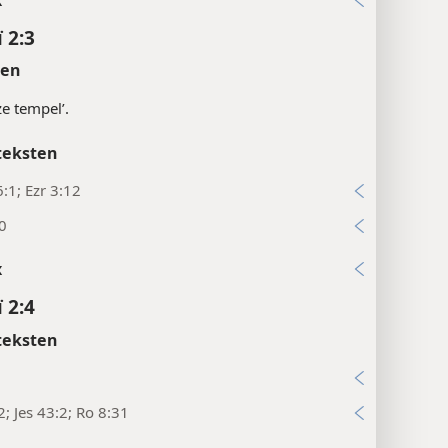
 2:3
ten
ze tempel’.
teksten
:1; Ezr 3:12
0
x
 2:4
teksten
2; Jes 43:2; Ro 8:31