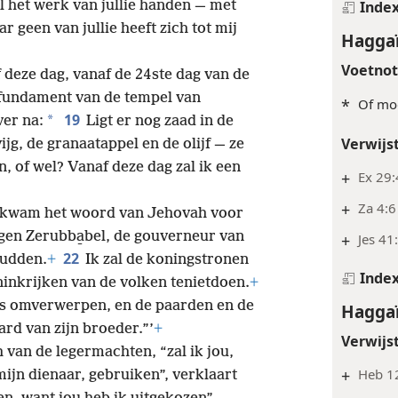
 al het werk van jullie handen — met
Inde
r geen van jullie heeft zich tot mij
Haggaï
Voetno
 deze dag, vanaf de 24ste dag van de
 fundament van de tempel van
*
Of mog
19
*
er na:
Ligt er nog zaad in de
Verwijs
ijg, de granaatappel en de olijf — ze
 of wel? Vanaf deze dag zal ik een
+
Ex 29:
+
Za 4:6
kwam het woord van Jehovah voor
egen Zerubba̱bel, de gouverneur van
+
Jes 41
22
hudden.
+
Ik zal de koningstronen
Inde
inkrijken van de volken tenietdoen.
+
ers omverwerpen, en de paarden en de
Haggaï
ard van zijn broeder.”’
+
Verwijs
 van de legermachten, “zal ik jou,
+
Heb 1
ijn dienaar, gebruiken”, verklaart