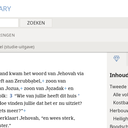
ARY
RINGEN
l (studie-uitgave)
aand kwam het woord van Jehovah via
Inhou
eft aan Zerubba̱bel,
+
zoon van
Tweede 
n Jozua,
+
zoon van Jo̱zadak
+
en
Alle v
3
*
olk:
“Wie van jullie heeft dit huis
Kostb
oe vinden jullie dat het er nu uitziet?
Herbouw
iets meer?”
+
Heilig
verklaart Jehovah, “en wees sterk,
ter.”
Boodsch