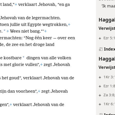
t land,”
+
verklaart Jehovah, “en ga
‘Ik maa
 Jehovah van de legermachten.
Haggaï
 toen jullie uit Egypte wegtrokken,
+
Verwijs
*
e.
+
Wees niet bang.”’
+
+
Ezr 5:
germachten: “Nog één keer — over een
de, de zee en het droge land
Inde
Haggaï
*
de kostbare
dingen van alle volken
is met glorie vullen”,
+
zegt Jehovah
Verwijs
+
1Kr 3:
is het goud”, verklaart Jehovah van de
+
Ezr 1:
 zijn dan voorheen”,
+
zegt Jehovah
+
Za 3:8
+
1Kr 6:
gen”,
+
verklaart Jehovah van de
Inde