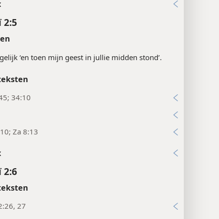
x
 2:5
ten
elijk ‘en toen mijn geest in jullie midden stond’.
teksten
45; 34:10
:10; Za 8:13
x
 2:6
teksten
2:26, 27