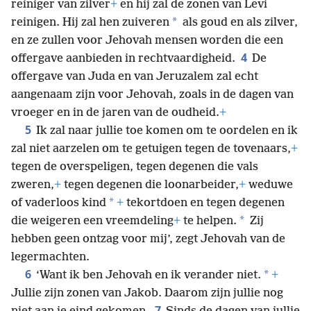
reiniger van zilver
+
en hij zal de zonen van Levi
*
reinigen. Hij zal hen zuiveren
als goud en als zilver,
en ze zullen voor Jehovah mensen worden die een
4
offergave aanbieden in rechtvaardigheid.
De
offergave van Juda en van Jeruzalem zal echt
aangenaam zijn voor Jehovah, zoals in de dagen van
vroeger en in de jaren van de oudheid.
+
5
Ik zal naar jullie toe komen om te oordelen en ik
zal niet aarzelen om te getuigen tegen de tovenaars,
+
tegen de overspeligen, tegen degenen die vals
zweren,
+
tegen degenen die loonarbeider,
+
weduwe
*
of vaderloos kind
+
tekortdoen en tegen degenen
*
die weigeren een vreemdeling
+
te helpen.
Zij
hebben geen ontzag voor mij’, zegt Jehovah van de
legermachten.
6
*
‘Want ik ben Jehovah en ik verander niet.
+
Jullie zijn zonen van Jakob. Daarom zijn jullie nog
7