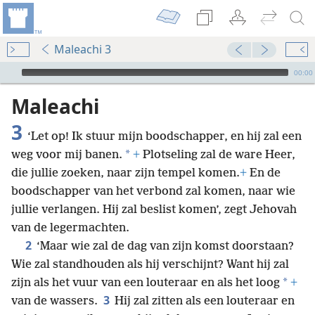
Maleachi 3
Audio Player
00:00
Maleachi
3
‘Let op! Ik stuur mijn boodschapper, en hij zal een
*
weg voor mij banen.
+
Plotseling zal de ware Heer,
die jullie zoeken, naar zijn tempel komen.
+
En de
boodschapper van het verbond zal komen, naar wie
jullie verlangen. Hij zal beslist komen’, zegt Jehovah
van de legermachten.
2
‘Maar wie zal de dag van zijn komst doorstaan?
Wie zal standhouden als hij verschijnt? Want hij zal
*
zijn als het vuur van een louteraar en als het loog
+
3
van de wassers.
Hij zal zitten als een louteraar en