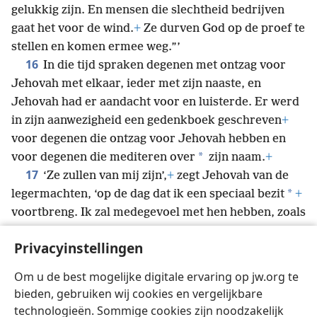
gelukkig zijn. En mensen die slechtheid bedrijven
gaat het voor de wind.
+
Ze durven God op de proef te
stellen en komen ermee weg.”’
16
In die tijd spraken degenen met ontzag voor
Jehovah met elkaar, ieder met zijn naaste, en
Jehovah had er aandacht voor en luisterde. Er werd
in zijn aanwezigheid een gedenkboek geschreven
+
voor degenen die ontzag voor Jehovah hebben en
*
voor degenen die mediteren over
zijn naam.
+
17
‘Ze zullen van mij zijn’,
+
zegt Jehovah van de
*
legermachten, ‘op de dag dat ik een speciaal bezit
+
voortbreng. Ik zal medegevoel met hen hebben, zoals
een man medegevoel heeft met zijn zoon die hem
Privacyinstellingen
18
gehoorzaamt.
+
Dan zullen jullie het verschil weer
zien tussen een rechtvaardige en een slechte,
+
Om u de best mogelijke digitale ervaring op jw.org te
tussen iemand die God dient en iemand die hem niet
bieden, gebruiken wij cookies en vergelijkbare
dient.’
technologieën. Sommige cookies zijn noodzakelijk