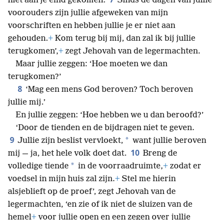
niet aan je eind gekomen.
Sinds de dagen van jullie
voorouders zijn jullie afgeweken van mijn
voorschriften en hebben jullie je er niet aan
gehouden.
+
Kom terug bij mij, dan zal ik bij jullie
terugkomen’,
+
zegt Jehovah van de legermachten.
Maar jullie zeggen: ‘Hoe moeten we dan
terugkomen?’
8
‘Mag een mens God beroven? Toch beroven
jullie mij.’
En jullie zeggen: ‘Hoe hebben we u dan beroofd?’
‘Door de tienden en de bijdragen niet te geven.
9
*
Jullie zijn beslist vervloekt,
want jullie beroven
10
mij — ja, het hele volk doet dat.
Breng de
*
volledige tiende
in de voorraadruimte,
+
zodat er
voedsel in mijn huis zal zijn.
+
Stel me hierin
alsjeblieft op de proef’, zegt Jehovah van de
legermachten, ‘en zie of ik niet de sluizen van de
hemel
+
voor jullie open en een zegen over jullie