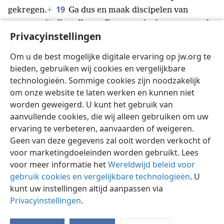
19
gekregen.
+
Ga dus en maak discipelen van
mensen uit alle volken.
+
Doop ze
+
in de naam van de
Privacyinstellingen
20
Vader en van de Zoon en van de heilige geest,
en
leer ze om zich te houden aan alles wat ik jullie heb
Om u de best mogelijke digitale ervaring op jw.org te
opgedragen.
+
En weet: ik ben met jullie, alle dagen,
bieden, gebruiken wij cookies en vergelijkbare
tot het einde van het tijdperk.’
+
technologieën. Sommige cookies zijn noodzakelijk
om onze website te laten werken en kunnen niet
worden geweigerd. U kunt het gebruik van
aanvullende cookies, die wij alleen gebruiken om uw
ervaring te verbeteren, aanvaarden of weigeren.
Nederlands
Delen
Instellingen
Geen van deze gegevens zal ooit worden verkocht of
Copyright
© 2026 Watch Tower Bible and Tract Society of Pennsylvania
Gebruiksvoorwaarden
Privacybeleid
Privacyinstellingen
voor marketingdoeleinden worden gebruikt. Lees
Inloggen
JW.ORG
voor meer informatie het
Wereldwijd beleid voor
gebruik cookies en vergelijkbare technologieën
. U
kunt uw instellingen altijd aanpassen via
Privacyinstellingen
.