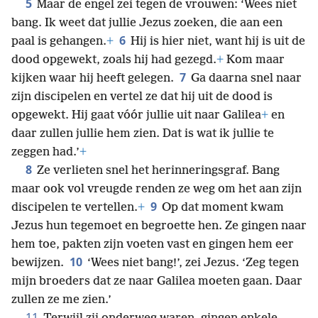
5
Maar de engel zei tegen de vrouwen: ‘Wees niet
bang. Ik weet dat jullie Jezus zoeken, die aan een
6
paal is gehangen.
+
Hij is hier niet, want hij is uit de
dood opgewekt, zoals hij had gezegd.
+
Kom maar
7
kijken waar hij heeft gelegen.
Ga daarna snel naar
zijn discipelen en vertel ze dat hij uit de dood is
opgewekt. Hij gaat vóór jullie uit naar Galilea
+
en
daar zullen jullie hem zien. Dat is wat ik jullie te
zeggen had.’
+
8
Ze verlieten snel het herinneringsgraf. Bang
maar ook vol vreugde renden ze weg om het aan zijn
9
discipelen te vertellen.
+
Op dat moment kwam
Jezus hun tegemoet en begroette hen. Ze gingen naar
hem toe, pakten zijn voeten vast en gingen hem eer
10
bewijzen.
‘Wees niet bang!’, zei Jezus. ‘Zeg tegen
mijn broeders dat ze naar Galilea moeten gaan. Daar
zullen ze me zien.’
11