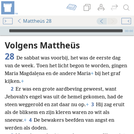
Mattheüs 28
Audio Player
00:00
Volgens Mattheüs
28
De sabbat was voorbij, het was de eerste dag
van de week. Toen het licht begon te worden, gingen
Maria Magdale̱na en de andere Maria
+
bij het graf
kijken.
+
2
Er was een grote aardbeving geweest, want
Jehovah’s engel was uit de hemel gekomen, had de
3
steen weggerold en zat daar nu op.
+
Hij zag eruit
als de bliksem en zijn kleren waren zo wit als
4
sneeuw.
+
De bewakers beefden van angst en
werden als doden.