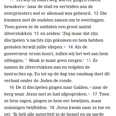
Terwijl zij onderweg waren, gingen enkele
bewakers
+
naar de stad en vertelden aan de
12
overpriesters wat er allemaal was gebeurd.
Die
kwamen met de oudsten samen om te overleggen.
Toen gaven ze de soldaten een groot aantal
13
zilverstukken
en zeiden: ‘Zeg maar dat zijn
discipelen ’s nachts zijn gekomen en hem hebben
14
gestolen terwijl jullie sliepen.
+
Als de
gouverneur ervan hoort, zullen wij het wel aan hem
15
*
uitleggen.
Maak je maar geen zorgen.’
Ze
namen de zilverstukken aan en volgden de
instructies op. En tot op de dag van vandaag doet dit
verhaal onder de Joden de ronde.
16
De 11 discipelen gingen naar Galilea,
+
naar de
17
berg waar Jezus met ze had afgesproken.
+
Toen
ze hem zagen, gingen ze hem eer bewijzen, maar
18
sommigen twijfelden.
Jezus kwam naar ze toe en
zei: ‘Ik heb alle autoriteit in de hemel en op aarde