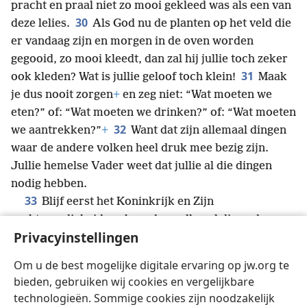
pracht en praal niet zo mooi gekleed was als een van
30
deze lelies.
Als God nu de planten op het veld die
er vandaag zijn en morgen in de oven worden
gegooid, zo mooi kleedt, dan zal hij jullie toch zeker
31
ook kleden? Wat is jullie geloof toch klein!
Maak
je dus nooit zorgen
+
en zeg niet: “Wat moeten we
eten?” of: “Wat moeten we drinken?” of: “Wat moeten
32
we aantrekken?”
+
Want dat zijn allemaal dingen
waar de andere volken heel druk mee bezig zijn.
Jullie hemelse Vader weet dat jullie al die dingen
nodig hebben.
33
Blijf eerst het Koninkrijk en Zijn
rechtvaardigheid zoeken, dan zullen al die andere
Privacyinstellingen
34
dingen je ook gegeven worden.
+
Maak je dus
nooit zorgen over de dag van morgen,
+
want de
Om u de best mogelijke digitale ervaring op jw.org te
volgende dag heeft zijn eigen zorgen. Elke dag heeft
bieden, gebruiken wij cookies en vergelijkbare
genoeg aan zijn eigen problemen.
technologieën. Sommige cookies zijn noodzakelijk