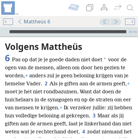
Mattheüs 6
Audio Player
00:00
Volgens Mattheüs
6
*
Pas op dat je je goede daden niet doet
voor de
ogen van de mensen, alleen om door hen gezien te
worden,
+
anders zul je geen beloning krijgen van je
2
hemelse Vader.
Als je giften aan de armen geeft,
+
moet je het niet rondbazuinen. Want dat doen de
huichelaars in de synagogen en op de straten om eer
van mensen te krijgen.
+
Ik verzeker jullie: zij hebben
3
hun volledige beloning al gekregen.
Maar als jij
giften aan de armen geeft, laat je linkerhand dan niet
4
weten wat je rechterhand doet,
zodat niemand het