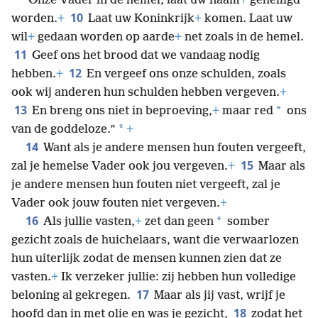
“Onze Vader in de hemel, laat uw naam
+
geheiligd
10
worden.
+
Laat uw Koninkrijk
+
komen. Laat uw
wil
+
gedaan worden op aarde
+
net zoals in de hemel.
11
Geef ons het brood dat we vandaag nodig
12
hebben.
+
En vergeef ons onze schulden, zoals
ook wij anderen hun schulden hebben vergeven.
+
13
*
En breng ons niet in beproeving,
+
maar red
ons
*
van de goddeloze.”
+
14
Want als je andere mensen hun fouten vergeeft,
15
zal je hemelse Vader ook jou vergeven.
+
Maar als
je andere mensen hun fouten niet vergeeft, zal je
Vader ook jouw fouten niet vergeven.
+
16
*
Als jullie vasten,
+
zet dan geen
somber
gezicht zoals de huichelaars, want die verwaarlozen
hun uiterlijk zodat de mensen kunnen zien dat ze
vasten.
+
Ik verzeker jullie: zij hebben hun volledige
17
beloning al gekregen.
Maar als jij vast, wrijf je
18
hoofd dan in met olie en was je gezicht,
zodat het