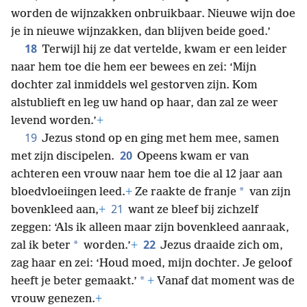
worden de wijnzakken onbruikbaar. Nieuwe wijn doe
je in nieuwe wijnzakken, dan blijven beide goed.’
18
Terwijl hij ze dat vertelde, kwam er een leider
naar hem toe die hem eer bewees en zei: ‘Mijn
dochter zal inmiddels wel gestorven zijn. Kom
alstublieft en leg uw hand op haar, dan zal ze weer
levend worden.’
+
19
Jezus stond op en ging met hem mee, samen
20
met zijn discipelen.
Opeens kwam er van
achteren een vrouw naar hem toe die al 12 jaar aan
*
bloedvloeiingen leed.
+
Ze raakte de franje
van zijn
21
bovenkleed aan,
+
want ze bleef bij zichzelf
zeggen: ‘Als ik alleen maar zijn bovenkleed aanraak,
22
*
zal ik beter
worden.’
+
Jezus draaide zich om,
zag haar en zei: ‘Houd moed, mijn dochter. Je geloof
*
heeft je beter gemaakt.’
+
Vanaf dat moment was de
vrouw genezen.
+