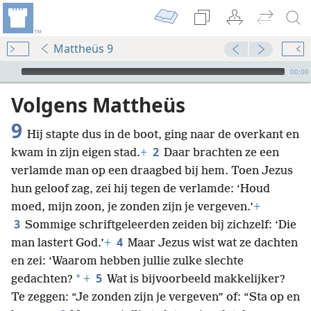
Mattheüs 9
Audio Player
00:00
Volgens Mattheüs
9
Hij stapte dus in de boot, ging naar de overkant en
2
kwam in zijn eigen stad.
+
Daar brachten ze een
verlamde man op een draagbed bij hem. Toen Jezus
hun geloof zag, zei hij tegen de verlamde: ‘Houd
moed, mijn zoon, je zonden zijn je vergeven.’
+
3
Sommige schriftgeleerden zeiden bij zichzelf: ‘Die
4
man lastert God.’
+
Maar Jezus wist wat ze dachten
en zei: ‘Waarom hebben jullie zulke slechte
5
*
gedachten?
+
Wat is bijvoorbeeld makkelijker?
Te zeggen: “Je zonden zijn je vergeven” of: “Sta op en