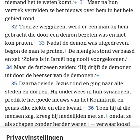
31
niemand het te weten komt.’
+
Maar na hun
vertrek vertelden ze het nieuws over hem in het hele
gebied rond.
32
Toen ze weggingen, werd er een man bij hem
gebracht die door een demon bezeten was en niet
33
kon praten.
+
Nadat de demon was uitgedreven,
begon de man te praten.
+
De menigte stond verbaasd
en zei: ‘Zoiets is in Israël nog nooit voorgekomen.’
+
34
Maar de farizeeën zeiden: ‘Hij drijft de demonen
uit door de heerser van de demonen.’
+
35
Daarna reisde Jezus rond en ging naar alle
steden en dorpen. Hij onderwees in hun synagogen,
predikte het goede nieuws van het Koninkrijk en
36
genas elke ziekte en elke kwaal.
+
Toen hij al die
mensen zag, kreeg hij medelijden met ze,
+
omdat ze
als schapen zonder herder waren
+
— verwaarloosd
37
en slecht behandeld.
Hij zei tegen zijn discipelen:
Privacyinstellingen