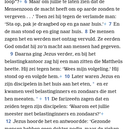
6
loop”?
+
Maar om jullie te laten zien dat de
Mensenzoon de macht heeft om op aarde zonden te
vergeven . . .’ Toen zei hij tegen de verlamde man:
7
‘Sta op, pak je draagbed op en ga naar huis.’
+
En
8
de man stond op en ging naar huis.
De mensen
zagen het en werden met ontzag vervuld. Ze eerden
God omdat hij zo’n macht aan mensen had gegeven.
9
Daarna ging Jezus verder, en bij het
belastingkantoor zag hij een man zitten die Mattheüs
heette. Hij zei tegen hem: ‘Wees mijn volgeling.’ Hij
10
stond op en volgde hem.
+
Later waren Jezus en
*
zijn discipelen in het huis aan het eten,
en er
kwamen veel belastinginners en zondaars die met
11
*
hen meeaten.
+
De farizeeën zagen dat en
zeiden tegen zijn discipelen: ‘Waarom eet jullie
meester met belastinginners en zondaars?’
+
12
Jezus hoorde het en antwoordde: ‘Gezonde