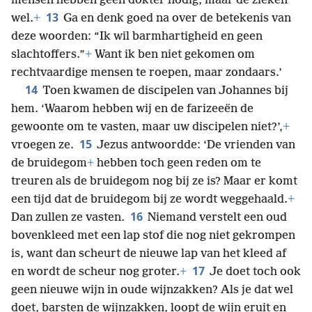
mensen hebben geen dokter nodig, maar de zieken
13
wel.
+
Ga en denk goed na over de betekenis van
deze woorden: “Ik wil barmhartigheid en geen
slachtoffers.”
+
Want ik ben niet gekomen om
rechtvaardige mensen te roepen, maar zondaars.’
14
Toen kwamen de discipelen van Johannes bij
hem. ‘Waarom hebben wij en de farizeeën de
gewoonte om te vasten, maar uw discipelen niet?’,
+
15
vroegen ze.
Jezus antwoordde: ‘De vrienden van
de bruidegom
+
hebben toch geen reden om te
treuren als de bruidegom nog bij ze is? Maar er komt
een tijd dat de bruidegom bij ze wordt weggehaald.
+
16
Dan zullen ze vasten.
Niemand verstelt een oud
bovenkleed met een lap stof die nog niet gekrompen
is, want dan scheurt de nieuwe lap van het kleed af
17
en wordt de scheur nog groter.
+
Je doet toch ook
geen nieuwe wijn in oude wijnzakken? Als je dat wel
doet, barsten de wijnzakken, loopt de wijn eruit en