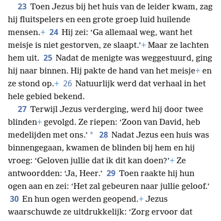
23
Toen Jezus bij het huis van de leider kwam, zag
hij fluitspelers en een grote groep luid huilende
24
mensen.
+
Hij zei: ‘Ga allemaal weg, want het
meisje is niet gestorven, ze slaapt.’
+
Maar ze lachten
25
hem uit.
Nadat de menigte was weggestuurd, ging
hij naar binnen. Hij pakte de hand van het meisje
+
en
26
ze stond op.
+
Natuurlijk werd dat verhaal in het
hele gebied bekend.
27
Terwijl Jezus verderging, werd hij door twee
blinden
+
gevolgd. Ze riepen: ‘Zoon van David, heb
28
*
medelijden met ons.’
Nadat Jezus een huis was
binnengegaan, kwamen de blinden bij hem en hij
vroeg: ‘Geloven jullie dat ik dit kan doen?’
+
Ze
29
antwoordden: ‘Ja, Heer.’
Toen raakte hij hun
ogen aan en zei: ‘Het zal gebeuren naar jullie geloof.’
30
En hun ogen werden geopend.
+
Jezus
waarschuwde ze uitdrukkelijk: ‘Zorg ervoor dat