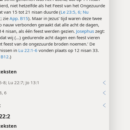
st van het Ongezuurde Brood, dat Pascha wordt
d:
Strikt genomen was het Pascha, dat op 14 nisan
erd, niet hetzelfde als het Feest van het Ongezuurde
t van 15 tot 21 nisan duurde (
Le 23:5, 6;
Nu
7
; zie
App. B15
). Maar in Jezus’ tijd waren deze twee
zo nauw verbonden geraakt dat alle acht de dagen,
 14 nisan, als één feest werden gezien.
Josephus
zegt:
dat wij (...) gedurende acht dagen een feest vieren
et feest van de ongezuurde broden noemen.’ De
nissen in
Lu 22:1-6
vonden plaats op 12 nisan 33.
 B12
.)
teksten
5-8; Lu 22:7; Jo 13:1
3, 6
x
22:2