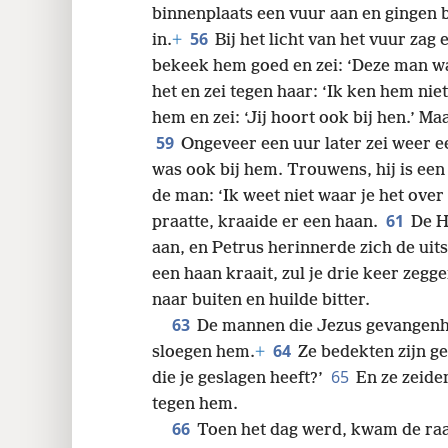
hogepriester. Petrus volgde op een af
binnenplaats een vuur aan en gingen bi
56
in.
+
Bij het licht van het vuur zag
bekeek hem goed en zei: ‘Deze man wa
het en zei tegen haar: ‘Ik ken hem niet
hem en zei: ‘Jij hoort ook bij hen.’ Ma
59
Ongeveer een uur later zei weer ee
was ook bij hem. Trouwens, hij is een
de man: ‘Ik weet niet waar je het over 
61
praatte, kraaide er een haan.
De H
aan, en Petrus herinnerde zich de ui
een haan kraait, zul je drie keer zeggen
naar buiten en huilde bitter.
63
De mannen die Jezus gevangenh
64
sloegen hem.
+
Ze bedekten zijn ge
65
die je geslagen heeft?’
En ze zeiden
tegen hem.