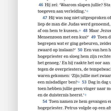
discipelen. Hij trof ze slapend aan, w
46
Hij zei: ‘Waarom slapen jullie? Sta 
toegeven aan verleiding.’
+
47
Hij was nog niet uitgesproken 
liep de man die Judas werd genoemd, 
48
af om hem te kussen.
+
Maar Jezus 
49
Mensenzoon met een kus?’
Toen d
begrepen wat er ging gebeuren, zeiden
50
zwaard op inslaan?’
Een van hen ha
hogepriester en sloeg hem zijn rechte
het genoeg.’ En hij raakte het oor aa
tegen de overpriesters, de tempelwac
waren gekomen: ‘Zijn jullie met zwaa
53
een misdadiger ben?
+
Dag in dag u
toen hebben jullie geen vinger naar m
en de duisternis heerst.’
+
54
Toen namen ze hem gevangen e