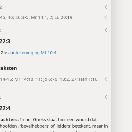
teksten
2
45, 46; 26:3-5; Mr 14:1, 2; Lu 20:19
x
22:3
Zie
aantekening bij Mt 10:4
.
teksten
14-16; Mr 14:10, 11; Jo 6:70; 13:2, 27; Han 1:16,
x
22:4
achters:
In het Grieks staat hier een woord dat