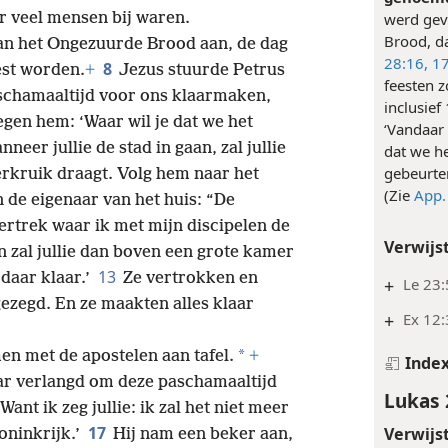
Het Fee
 te zoeken naar een goed moment om
genoem
r veel mensen bij waren.
werd gevi
Brood, da
van het Ongezuurde Brood aan, de dag
28:16, 1
8
est worden.
+
Jezus stuurde Petrus
feesten 
aschamaaltijd voor ons klaarmaken,
inclusief
egen hem: ‘Waar wil je dat we het
‘Vandaar 
neer jullie de stad in gaan, zal jullie
dat we h
gebeurte
kruik draagt. Volg hem naar het
(Zie
App.
 de eigenaar van het huis: “De
vertrek waar ik met mijn discipelen de
Verwijs
 zal jullie dan boven een grote kamer
13
 daar klaar.’
Ze vertrokken en
+
Le 23:
gezegd. En ze maakten alles klaar
+
Ex 12:
*
en met de apostelen aan tafel.
+
Inde
naar verlangd om deze paschamaaltijd
Lukas 
Want ik zeg jullie: ik zal het niet meer