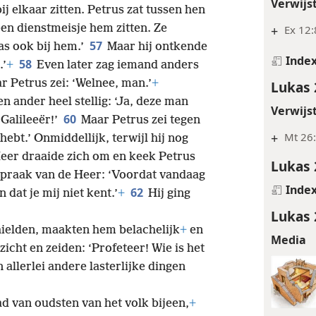
Lukas 
55
stand.
+
Ze staken midden op de
Verwijs
j elkaar zitten. Petrus zat tussen hen
 een dienstmeisje hem zitten. Ze
+
Ex 12:
57
s ook bij hem.’
Maar hij ontkende
Inde
58
.’
+
Even later zag iemand anders
ar Petrus zei: ‘Welnee, man.’
+
Lukas 
n ander heel stellig: ‘Ja, deze man
Verwijs
60
 Galileeër!’
Maar Petrus zei tegen
+
Mt 26:
hebt.’ Onmiddellijk, terwijl hij nog
eer draaide zich om en keek Petrus
Lukas 
tspraak van de Heer: ‘Voordat vandaag
Inde
62
 dat je mij niet kent.’
+
Hij ging
Lukas 
ielden, maakten hem belachelijk
+
en
Media
zicht en zeiden: ‘Profeteer! Wie is het
 allerlei andere lasterlijke dingen