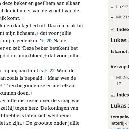
17
Verwijs
oninkrijk.’
Hij nam een beker aan,
m deze beker en geef hem aan elkaar
+
Lu 9:2
zal ik niet meer van de vrucht van de
+
Mt 21:
ijk komt.’
+
k een dankgebed uit. Daarna brak hij
Inde
ent mijn lichaam,
+
dat voor jullie
Lukas 
20
m mij te gedenken.’
+
Na de
er en zei: ‘Deze beker betekent het
Iskariot:
gd door mijn bloed,
+
dat voor jullie
Verwijs
22
bij mij aan tafel is.
+
Want de
+
Mt 26:
n zoals is bepaald.
+
Maar wee de
17
23
Toen begonnen ze er met elkaar
 kunnen doen.
+
Inde
erhitte discussie over de vraag wie
Lukas 
zei hij tegen hen: ‘De koningen van
chthebbers laten zich weldoener
tempelw