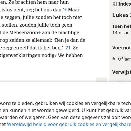
d van oudsten van het volk bijeen,
+
rden. Ze brachten hem naar hun
Inde
hristus bent, zeg het ons dan.’
+
Maar
Lukas 
ie zeggen, jullie zouden het toch niet
u stellen, zouden jullie toch geen
Toen het
14 nisan
al de Mensenzoon
+
aan de machtige
rop zeiden ze allemaal: ‘Ben je dan de
71
Voetno
 zeggen zelf dat ik het ben.’
Ze
uigenverklaringen nodig? We hebben
*
Of ‘aa
Verwijs
+
Mt 26
Lukas 
w.org te bieden, gebruiken wij cookies en vergelijkbare te
Tract Society of Pennsylvania
Gebruiksvoorwaarden
Privacybeleid
Priva
 en kunnen niet worden geweigerd. U kunt het gebruik van 
Inde
vaarden of weigeren. Geen van deze gegevens zal ooit wo
Lukas 
het
Wereldwijd beleid voor gebruik cookies en vergelijkbar