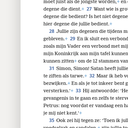
26
noemen.
+
Maar laat dat bij jullie n
moet juist als de jongste worden,
+
en 
27
degene die dient.
+
Want wie is grot
degene die bedient? Is het niet degene
hier degene die jullie bedient.
+
28
Jullie zijn degenen die tijdens 
29
gebleven.
+
En ik sluit een verbond
zoals mijn Vader een verbond met mij 
mijn Koninkrijk aan mijn tafel kunnen
kunnen zitten
+
om de 12 stammen van 
31
Simon, Simon! Satan heeft jullie
32
te ziften als tarwe.
+
Maar ik heb vo
bezwijken.
+
En als je tot inkeer bent
33
versterken.’
+
Hij antwoordde: ‘He
gevangenis in te gaan en zelfs te sterv
Petrus: nog voordat er vandaag een haa
je mij niet kent.’
+