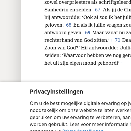
66
Toen het dag werd, kwam de raa
zowel overpriesters als schriftgelee
67
Sanhedrin en zeiden:
‘Als jij de C
hij antwoordde: ‘Ook al zou ik het jull
68
geloven.
En als ik jullie vragen zo
69
antwoord geven.
Maar vanaf nu z
70
rechterhand van God zitten.’
+
Daa
Zoon van God?’ Hij antwoordde: ‘Jullie
zeiden: ‘Waarvoor hebben we nog get
het uit zijn eigen mond gehoord!’
+
Privacyinstellingen
Om u de best mogelijke digitale ervaring op j
Copyright
© 2026 Watch Tower Bible and 
noodzakelijk om onze website te laten werken
gebruiken om uw ervaring te verbeteren, aan
worden gebruikt. Lees voor meer informatie 