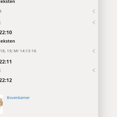
22:8
teksten
8
x
22:10
teksten
18, 19; Mr 14:13-16
22:11
x
22:12
Bovenkamer