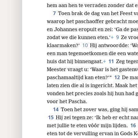
6
geven.
+
Hij ging akkoord en begon
24
hem aan hen te verraden zonder dat e
7
Toen brak de dag van het Feest 
32
waarop het paschaoffer gebracht mo
en Johannes eropuit en zei: ‘Ga de p
40
9
zodat we die kunnen eten.’
+
Ze vro
10
klaarmaken?’
Hij antwoordde: ‘Wan
48
een man tegemoetkomen die een water
11
huis dat hij binnengaat.
+
Zeg tegen
56
Meester vraagt u: ‘Waar is het gasten
12
paschamaaltijd kan eten?’”
De man
64
laten zien die al is ingericht. Maak het
vonden het precies zoals hij hun had 
voor het Pascha.
14
Toen het zover was, ging hij sam
15
Hij zei tegen ze: ‘Ik heb er echt 
16
met jullie te eten vóór mijn lijden.