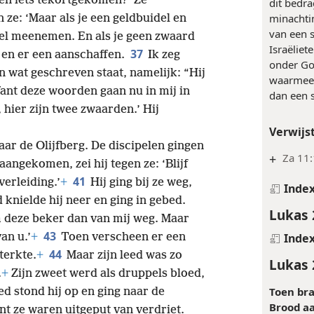
llie eropuit stuurde zonder geldbuidel,
ging het 
toen iets tekortgekomen?’ Ze
dit bedra
minachtin
n ze: ‘Maar als je een geldbuidel en
van een s
wel meenemen. En als je geen zwaard
Israëliet
37
 en er een aanschaffen.
Ik zeg
onder God
n wat geschreven staat, namelijk: “Hij
waarmee 
nt deze woorden gaan nu in mij in
dan een s
, hier zijn twee zwaarden.’ Hij
Verwijs
naar de Olijfberg. De discipelen gingen
+
Za 11
aangekomen, zei hij tegen ze: ‘Blijf
41
verleiding.’
+
Hij ging bij ze weg,
Inde
knielde hij neer en ging in gebed.
Lukas 
eem deze beker dan van mij weg. Maar
43
an u.’
+
Toen verscheen er een
Inde
44
terkte.
+
Maar zijn leed was zo
Lukas 
.
+
Zijn zweet werd als druppels bloed,
Toen br
ed stond hij op en ging naar de