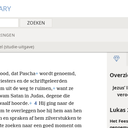
ARY
RINGEN
l (studie-uitgave)
ood, dat Pascha
+
wordt genoemd,
Overzi
iesters en de schriftgeleerden
Jezus’
m uit de weg te ruimen,
+
want ze
vero
wam Satan in Judas, degene die
4
twaalf hoorde.
+
Hij ging naar de
Lukas 
m te overleggen hoe hij hem aan hen
 en spraken af hem zilverstukken te