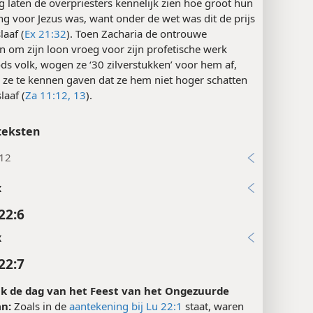
om zilveren sikkels die in Tyrus geslagen waren. Met
g laten de overpriesters kennelijk zien hoe groot hun
g voor Jezus was, want onder de wet was dit de prijs
laaf (
Ex 21:32
). Toen Zacharia de ontrouwe
en om zijn loon vroeg voor zijn profetische werk
s volk, wogen ze ‘30 zilverstukken’ voor hem af,
ze te kennen gaven dat ze hem niet hoger schatten
laaf (
Za 11:12, 13
).
teksten
:12
x
22:6
x
22:7
ak de dag van het Feest van het Ongezuurde