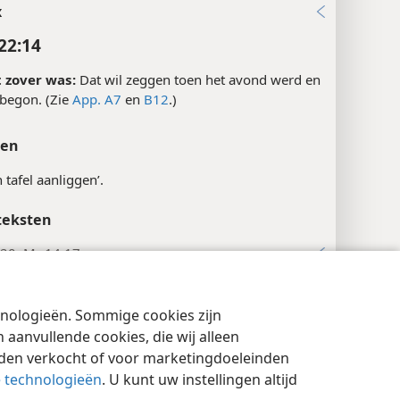
x
22:14
 zover was:
Dat wil zeggen toen het avond werd en
 begon. (Zie
App. A7
en
B12
.)
ten
n tafel aanliggen’.
teksten
:20; Mr 14:17
22:15
chnologieën. Sommige cookies zijn
cyinstellingen
Inloggen
JW.ORG
aanvullende cookies, die wij alleen
x
rden verkocht of voor marketingdoeleinden
22:16
e technologieën
. U kunt uw instellingen altijd