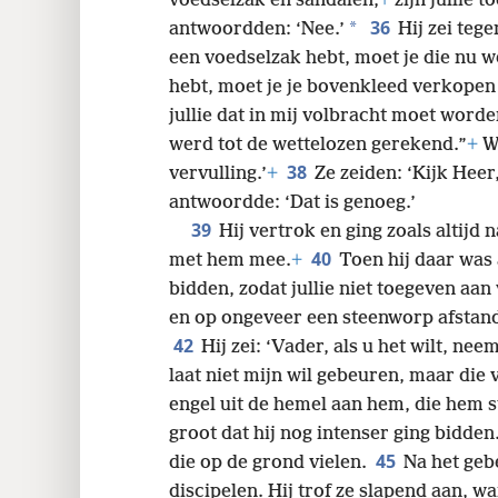
35
Ook zei hij tegen ze: ‘Toen ik ju
voedselzak en sandalen,
+
zijn jullie 
36
*
antwoordden: ‘Nee.’
Hij zei tege
een voedselzak hebt, moet je die nu 
hebt, moet je je bovenkleed verkopen
jullie dat in mij volbracht moet worde
werd tot de wettelozen gerekend.”
+
Wa
38
vervulling.’
+
Ze zeiden: ‘Kijk Heer
antwoordde: ‘Dat is genoeg.’
39
Hij vertrok en ging zoals altijd 
40
met hem mee.
+
Toen hij daar was 
bidden, zodat jullie niet toegeven aan 
en op ongeveer een steenworp afstand 
42
Hij zei: ‘Vader, als u het wilt, n
laat niet mijn wil gebeuren, maar die v
engel uit de hemel aan hem, die hem s
groot dat hij nog intenser ging bidden
45
die op de grond vielen.
Na het geb