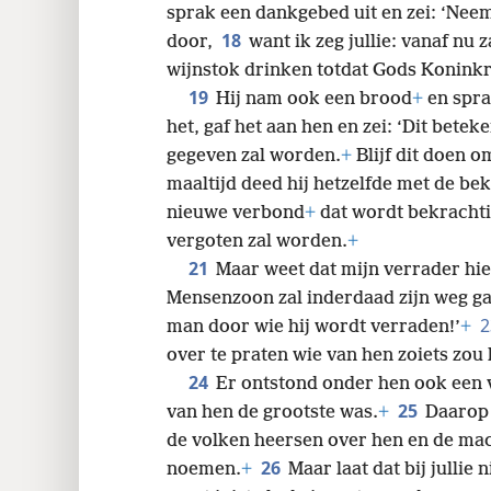
eten tot de vervulling ervan in Gods K
sprak een dankgebed uit en zei: ‘Nee
18
door,
want ik zeg jullie: vanaf nu 
wijnstok drinken totdat Gods Koninkr
19
Hij nam ook een brood
+
en spra
het, gaf het aan hen en zei: ‘Dit betek
gegeven zal worden.
+
Blijf dit doen o
maaltijd deed hij hetzelfde met de bek
nieuwe verbond
+
dat wordt bekrachti
vergoten zal worden.
+
21
Maar weet dat mijn verrader hier 
Mensenzoon zal inderdaad zijn weg gaa
man door wie hij wordt verraden!’
+
over te praten wie van hen zoiets zou
24
Er ontstond onder hen ook een v
25
van hen de grootste was.
+
Daarop 
de volken heersen over hen en de ma