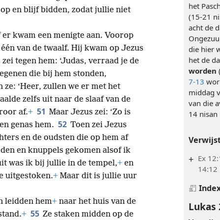
Brood aa
ant ze waren uitgeput van verdriet.
het Pasc
op en blijf bidden, zodat jullie niet
(15-21 ni
acht de d
of er kwam een menigte aan. Voorop
Ongezuur
één van de twaalf. Hij kwam op Jezus
die hier
het de da
zei tegen hem: ‘Judas, verraad je de
worden
egenen die bij hem stonden,
7-13
word
 ze: ‘Heer, zullen we er met het
middag v
alde zelfs uit naar de slaaf van de
van die 
51
roor af.
+
Maar Jezus zei: ‘Zo is
14 nisan
52
n en genas hem.
Toen zei Jezus
hters en de oudsten die op hem af
Verwijs
rden en knuppels gekomen alsof ik
+
Ex 12:
it was ik bij jullie in de tempel,
+
en
14:12
e uitgestoken.
+
Maar dit is jullie uur
Inde
n leidden hem
+
naar het huis van de