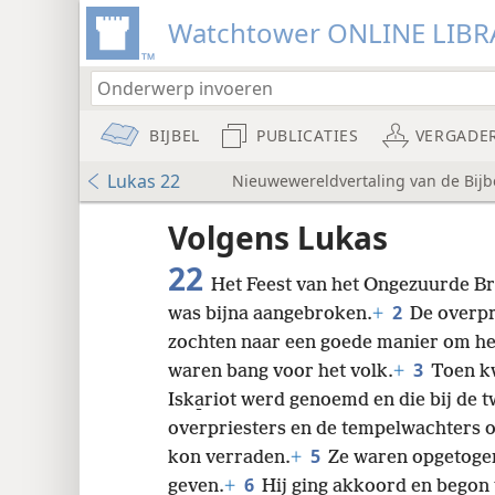
Watchtower ONLINE LIBR
BIJBEL
PUBLICATIES
VERGADE
Lukas 22
Nieuwewereldvertaling van de Bijbe
Audio Player
udie-
Volgens Lukas
22
Het Feest van het Ongezuurde Br
2
was bijna aangebroken.
+
De overpr
zochten naar een goede manier om he
3
waren bang voor het volk.
+
Toen k
8
Iska̱riot werd genoemd en die bij de 
overpriesters en de tempelwachters o
16
5
kon verraden.
+
Ze waren opgetogen