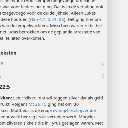
k ‘hoofden’, ‘bevelhebbers’ of ‘leiders’ betekent, maar in
is het woord voor tempel toegevoegd om aan te
wat voor leiders het ging. Dat is in de vertaling ook
rs toegevoegd voor de duidelijkheid. Alleen Lukas
 deze hoofden (
Han 4:1;
5:24,
26
). Het ging hier om
s van de tempelwachters. Misschien waren ze bij het
met Judas betrokken om de geplande arrestatie van
aal te laten overkomen.
teksten
18
x
22:5
ukken:
Lett.: ‘zilver’, dat wil zeggen zilver dat als geld
ruikt. Volgens
Mt 26:15
ging het om ‘30
kken’. Mattheüs is de enige
evangelieschrijver
die
 voor welk bedrag Jezus verraden werd. Mogelijk