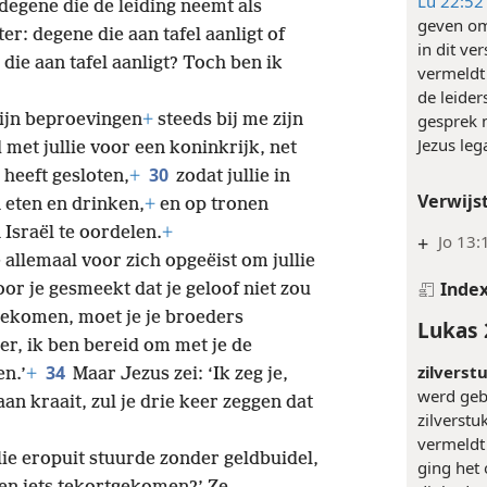
letterlij
iet zo zijn.
+
De grootste onder jullie
Lu 22:52
degene die de leiding neemt als
geven om 
er: degene die aan tafel aanligt of
in dit ve
 die aan tafel aanligt? Toch ben ik
vermeldt
de leider
gesprek 
mijn beproevingen
+
steeds bij me zijn
Jezus leg
 met jullie voor een koninkrijk, net
30
heeft gesloten,
+
zodat jullie in
Verwijs
 eten en drinken,
+
en op tronen
Israël te oordelen.
+
+
Jo 13:
 allemaal voor zich opgeëist om jullie
Inde
or je gesmeekt dat je geloof niet zou
 gekomen, moet je je broeders
Lukas 
er, ik ben bereid om met je de
34
zilverst
en.’
+
Maar Jezus zei: ‘Ik zeg je,
werd geb
n kraait, zul je drie keer zeggen dat
zilverstu
vermeldt