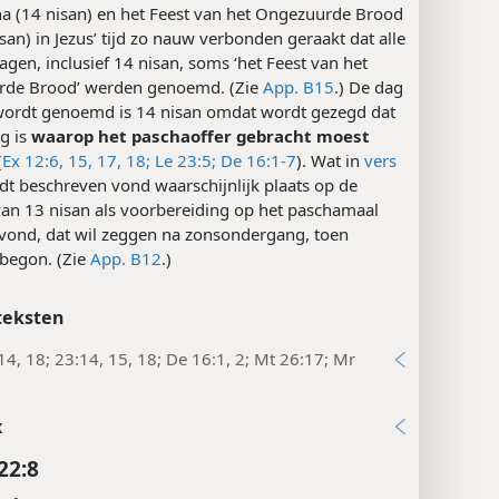
n:
Zoals in de
aantekening bij Lu 22:1
staat, waren
ha (14 nisan) en het Feest van het Ongezuurde Brood
san) in Jezus’ tijd zo nauw verbonden geraakt dat alle
agen, inclusief 14 nisan, soms ‘het Feest van het
de Brood’ werden genoemd. (Zie
App. B15
.) De dag
 wordt genoemd is 14 nisan omdat wordt gezegd dat
g is
waarop het paschaoffer gebracht moest
(
Ex 12:6,
15,
17, 18;
Le 23:5;
De 16:1-7
). Wat in
vers
t beschreven vond waarschijnlijk plaats op de
an 13 nisan als voorbereiding op het paschamaal
avond, dat wil zeggen na zonsondergang, toen
 begon. (Zie
App. B12
.)
teksten
14, 18; 23:14, 15, 18; De 16:1, 2; Mt 26:17; Mr
x