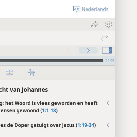
Nederlands
00:00
cht van Johannes
g: het Woord is vlees geworden en heeft
mensen gewoond (
1:1-18
)
es de Doper getuigt over Jezus (
1:19-34
)