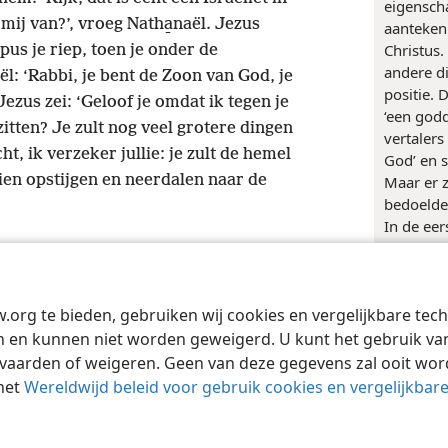
eigensch
 mij van?’, vroeg Natha̱naël. Jezus
aanteken
Christus.
ppus je riep, toen je onder de
andere d
ël: ‘Rabbi, je bent de Zoon van God, je
positie. 
ezus zei: ‘Geloof je omdat ik tegen je
‘een godd
zitten? Je zult nog veel grotere dingen
vertaler
ht, ik verzeker jullie: je zult de hemel
God’ en 
ien opstijgen en neerdalen naar de
Maar er 
bedoelde
In de eer
duidelij
het Grie
eerste e
w.org te bieden, gebruiken wij cookies en vergelijkbare te
Tract Society of Pennsylvania
Griekse 
Gebruiksvoorwaarden
Privacybeleid
Priva
lidwoord.
 en kunnen niet worden geweigerd. U kunt het gebruik van 
ontbreke
vaarden of weigeren. Geen van deze gegevens zal ooit wo
veelbetek
het
Wereldwijd beleid voor gebruik cookies en vergelijkbar
wordt, d
lidwoord 
theos
de f