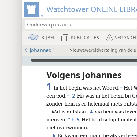
Watchtower ONLINE LIBR
BIJBEL
PUBLICATIES
VERGADE
Johannes 1
Nieuwewereldvertaling van de Bij
Audio Player
udie-
Volgens Johannes
1
In het begin was het Woord.
+
Het W
2
een god.
+
Hij was in het begin bij G
zonder hem is er helemaal niets ontst
4
Wat is ontstaan
via hem was leven
8
5
*
mensen.
+
Het licht schijnt in de 
niet overwonnen.
16
6
Er kwam een man die als verteg