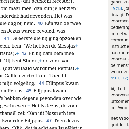
 tegen hem (dat betekent Meester),
gebruikt 
19:13
. J
‘Kom maar mee, dan kun je het zien.’
draagt. D
 onderdak had gevonden. Het was
voormense
40
 die dag bij hem.
Eén van de twee
bediening
 en Jezus waren gevolgd, was
hemel wa
41
s.
De eerste die hij ging opzoeken
communic
instruct
tegen hem: ‘We hebben de Messi̱as
+
aan mens
42
istus).
+
En hij nam hem mee
voordat 
: ‘Jij bent Simon,
+
de zoon van
de mensh
’ (dat vertaald wordt met Petrus).
+
woordvoe
r Galilea vertrekken. Toen hij
6:11, 12;
44
s mijn volgeling.’
Fili̱ppus kwam
bij:
Lett.:
45
s en Petrus.
Fili̱ppus kwam
voorzets
‘We hebben degene gevonden over wie
uitkomen 
 geschreven.
+
Het is Jezus, de zoon
het Woor
ha̱naël zei: ‘Kan uit Na̱zareth iets
het Woo
47
ntwoordde Fili̱ppus.
Toen Jezus
goddelijk
em: ‘Kijk, dat is echt een Israëliet in