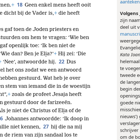
aantekeni
18
omen.
+
Geen enkel mens heeft ooit
Volgens
e dicht bij de Vader is,
+
die heeft
zijn naam
deel uit 
es gaf toen de Joden priesters en
manuscri
stuurden om hem te vragen: ‘Wie ben
weergege
af openlijk toe: ‘Ik ben niet de
Evangelie
Wie dan? Ben je Eli̱a?’
+
Hij zei: ‘Die
Kata Ioa
22
helemaal
+
‘Nee’, antwoordde hij.
Dus
te voege
tel het ons zodat we een antwoord
tweede e
hebben gestuurd. Wat heb je over
de langer
een stem van iemand die in de woestijn
begin de
t”,
+
zoals de profeet Jesaja heeft
openings
goede ni
 gestuurd door de farizeeën.
misschie
je niet de Christus of Eli̱a of de
nieuws’)
26
Johannes antwoordde: ‘Ik doop in
verslagen
27
ullie niet kennen,
hij die na mij
schrijver
 de riem van zijn sandaal los te
om de boe