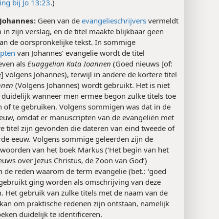
ng bij Jo 13:23
.)
 Johannes:
Geen van de
evangelieschrijvers
vermeldt
 in zijn verslag, en de titel maakte blijkbaar geen
van de oorspronkelijke tekst. In sommige
pten
van Johannes’ evangelie wordt de titel
ven als
Euaggelion Kata Ioannen
(Goed nieuws [of:
] volgens Johannes), terwijl in andere de kortere titel
nnen
(Volgens Johannes) wordt gebruikt. Het is niet
 duidelijk wanneer men ermee begon zulke titels toe
n of te gebruiken. Volgens sommigen was dat in de
euw, omdat er manuscripten van de evangeliën met
e titel zijn gevonden die dateren van eind tweede of
rde eeuw. Volgens sommige geleerden zijn de
woorden van het boek Markus (‘Het begin van het
euws over Jezus Christus, de Zoon van God’)
n de reden waarom de term evangelie (bet.: ‘goed
 gebruikt ging worden als omschrijving van deze
. Het gebruik van zulke titels met de naam van de
 kan om praktische redenen zijn ontstaan, namelijk
ken duidelijk te identificeren.