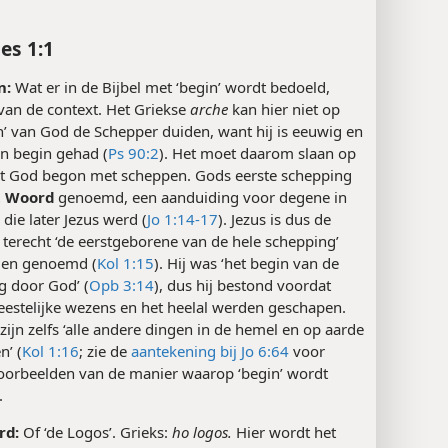
es 1:1
n:
Wat er in de Bijbel met ‘begin’ wordt bedoeld,
van de context. Het Griekse
arche
kan hier niet op
n’ van God de Schepper duiden, want hij is eeuwig en
en begin gehad (
Ps 90:2
). Het moet daarom slaan op
dat God begon met scheppen. Gods eerste schepping
t Woord
genoemd, een aanduiding voor degene in
die later Jezus werd (
Jo 1:14-17
). Jezus is dus de
 terecht ‘de eerstgeborene van de hele schepping’
den genoemd (
Kol 1:15
). Hij was ‘het begin van de
g door God’ (
Opb 3:14
), dus hij bestond voordat
eestelijke wezens en het heelal werden geschapen.
 zijn zelfs ‘alle andere dingen in de hemel en op aarde
n’ (
Kol 1:16
; zie de
aantekening bij Jo 6:64
voor
oorbeelden van de manier waarop ‘begin’ wordt
.
rd:
Of ‘de Logos’. Grieks:
ho logos.
Hier wordt het