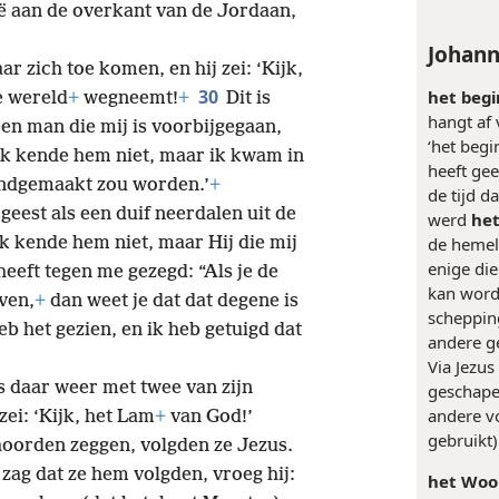
ië aan de overkant van de Jordaan,
Johann
r zich toe komen, en hij zei: ‘Kijk,
30
het begi
e wereld
+
wegneemt!
+
Dit is
hangt af 
een man die mij is voorbijgegaan,
‘het begi
k kende hem niet, maar ik kwam in
heeft ge
endgemaakt zou worden.’
+
de tijd 
geest als een duif neerdalen uit de
werd
he
de hemel 
k kende hem niet, maar Hij die mij
enige die
heeft tegen me gezegd: “Als je de
kan wor
ven,
+
dan weet je dat dat degene is
scheppin
eb het gezien, en ik heb getuigd dat
andere g
Via Jezus
 daar weer met twee van zijn
geschape
andere v
zei: ‘Kijk, het Lam
+
van God!’
gebruikt)
hoorden zeggen, volgden ze Jezus.
 zag dat ze hem volgden, vroeg hij:
het Woo