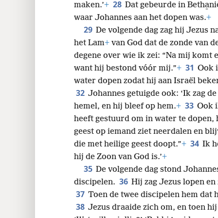
28
maken.’
+
Dat gebeurde in Betha̱n
waar Johannes aan het dopen was.
+
29
De volgende dag zag hij Jezus naa
het Lam
+
van God dat de zonde van d
degene over wie ik zei: “Na mij komt 
31
want hij bestond vóór mij.”
+
Ook i
water dopen zodat hij aan Israël bek
32
Johannes getuigde ook: ‘Ik zag de 
33
hemel, en hij bleef op hem.
+
Ook i
heeft gestuurd om in water te dopen, 
geest op iemand ziet neerdalen en blij
34
die met heilige geest doopt.”
+
Ik h
hij de Zoon van God is.’
+
35
De volgende dag stond Johannes
36
discipelen.
Hij zag Jezus lopen en 
37
Toen de twee discipelen hem dat 
38
Jezus draaide zich om, en toen hij