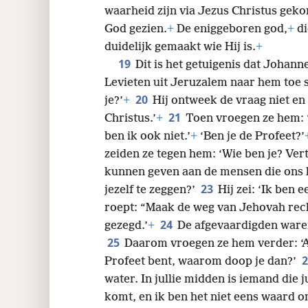
waarheid zijn via Jezus Christus gek
God gezien.
+
De eniggeboren god,
+
di
duidelijk gemaakt wie Hij is.
+
19
Dit is het getuigenis dat Johann
Levieten uit Jeruzalem naar hem toe 
20
je?’
+
Hij ontweek de vraag niet en g
21
Christus.’
+
Toen vroegen ze hem: ‘
ben ik ook niet.’
+
‘Ben je de Profeet?’
zeiden ze tegen hem: ‘Wie ben je? Ver
kunnen geven aan de mensen die ons 
23
jezelf te zeggen?’
Hij zei: ‘Ik ben 
roept: “Maak de weg van Jehovah rech
24
gezegd.’
+
De afgevaardigden waren
25
Daarom vroegen ze hem verder: ‘Als 
Profeet bent, waarom doop je dan?’
water. In jullie midden is iemand die j
komt, en ik ben het niet eens waard om