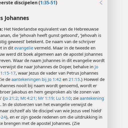
eerste discipelen (
1:35-51
)
s Johannes
s:
Het Nederlandse equivalent van de Hebreeuwse
nan, die ‘Jehovah heeft gunst getoond’, ‘Jehovah is
tig geweest’ betekent. De naam van de schrijver
t in dit
evangelie
vermeld. Maar in de tweede en
uw werd dit boek algemeen aan de apostel Johannes
reven. Waar de naam Johannes in dit evangelie wordt
verwijst die naar Johannes de Doper, behalve in
Jo
1:15-17
, waar Jezus de vader van Petrus Johannes
Zie de
aantekeningen bij Jo 1:42
en
21:15
.) Hoewel de
Johannes nooit bij naam wordt genoemd, wordt er
n broer Jakobus en hem gesproken als ‘de zonen van
’ (
Jo 21:2;
Mt 4:21;
Mr 1:19;
Lu 5:10
; zie
aantekening
). In de slotverzen van het evangelie verwijst de
naar zichzelf als ‘de discipel van wie Jezus veel hield’
-24
), en er zijn goede redenen om die uitdrukking in
te brengen met de apostel Johannes. (Zie