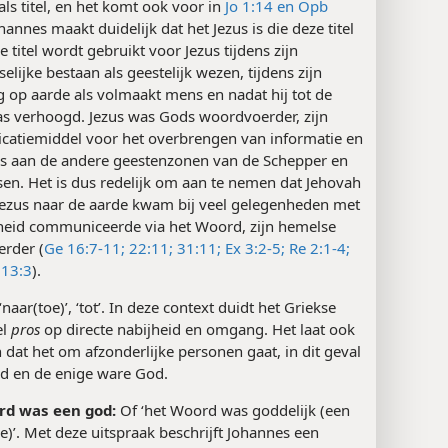
als titel, en het komt ook voor in
Jo 1:14 en
Opb
ohannes maakt duidelijk dat het Jezus is die deze titel
e titel wordt gebruikt voor Jezus tijdens zijn
lijke bestaan als geestelijk wezen, tijdens zijn
 op aarde als volmaakt mens en nadat hij tot de
s verhoogd. Jezus was Gods woordvoerder, zijn
atiemiddel voor het overbrengen van informatie en
ies aan de andere geestenzonen van de Schepper en
en. Het is dus redelijk om aan te nemen dat Jehovah
Jezus naar de aarde kwam bij veel gelegenheden met
eid communiceerde via het Woord, zijn hemelse
rder (
Ge 16:7-11;
22:11;
31:11;
Ex 3:2-5;
Re 2:1-4;
13:3
).
 ‘naar(toe)’, ‘tot’. In deze context duidt het Griekse
el
pros
op directe nabijheid en omgang. Het laat ook
dat het om afzonderlijke personen gaat, in dit geval
d en de enige ware God.
rd was een god:
Of ‘het Woord was goddelijk (een
e)’. Met deze uitspraak beschrijft Johannes een