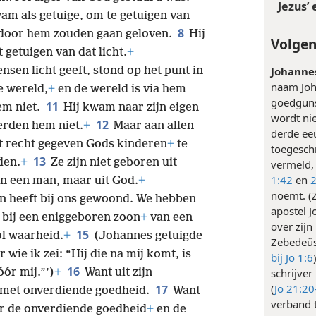
Jezus’ 
m als getuige, om te getuigen van
8
 door hem zouden gaan geloven.
Hij
Volgen
 getuigen van dat licht.
+
nsen licht geeft, stond op het punt in
Johanne
naam Joha
e wereld,
+
en de wereld is via hem
goedguns
11
m niet.
Hij kwam naar zijn eigen
wordt nie
12
erden hem niet.
+
Maar aan allen
derde ee
et recht gegeven Gods kinderen
+
te
toegesch
13
den.
+
Ze zijn niet geboren uit
vermeld, 
1:42
en
2
 van een man, maar uit God.
+
noemt. (
n heeft bij ons gewoond. We hebben
apostel 
rt bij een eniggeboren zoon
+
van een
over zij
15
ol waarheid.
+
(Johannes getuigde
Zebedeüs
 wie ik zei: “Hij die na mij komt, is
bij Jo 1:6
16
ór mij.”’)
+
Want uit zijn
schrijver 
(
Jo 21:20
17
n met onverdiende goedheid.
Want
verband 
 de onverdiende goedheid
+
en de