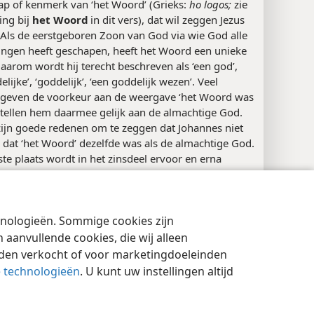
ap of kenmerk van ‘het Woord’ (Grieks:
ho logos;
zie
ing bij
het Woord
in dit vers), dat wil zeggen Jezus
 Als de eerstgeboren Zoon van God via wie God alle
ingen heeft geschapen, heeft het Woord een unieke
Daarom wordt hij terecht beschreven als ‘een god’,
elijke’, ‘goddelijk’, ‘een goddelijk wezen’. Veel
s geven de voorkeur aan de weergave ‘het Woord was
stellen hem daarmee gelijk aan de almachtige God.
zijn goede redenen om te zeggen dat Johannes niet
 dat ‘het Woord’ dezelfde was als de almachtige God.
ste plaats wordt in het zinsdeel ervoor en erna
k gezegd dat het Woord
‘bij
God’ was. Bovendien komt
kse woord
theos
drie keer voor in
vers 1 en 2
. De
n de derde keer wordt
theos
voorafgegaan door het
chnologieën. Sommige cookies zijn
bepaald lidwoord, maar de tweede keer staat er geen
cyinstellingen
Inloggen
JW.ORG
 Veel geleerden zijn het erover eens dat het
aanvullende cookies, die wij alleen
n van het bepaald lidwoord vóór de tweede
theos
rden verkocht of voor marketingdoeleinden
enend is. Als in deze context het lidwoord gebruikt
e technologieën
. U kunt uw instellingen altijd
uidt
theos
op de almachtige God. Maar waar het
in deze grammaticale constructie ontbreekt, krijgt
unctie van een kwalificatie en beschrijft het een