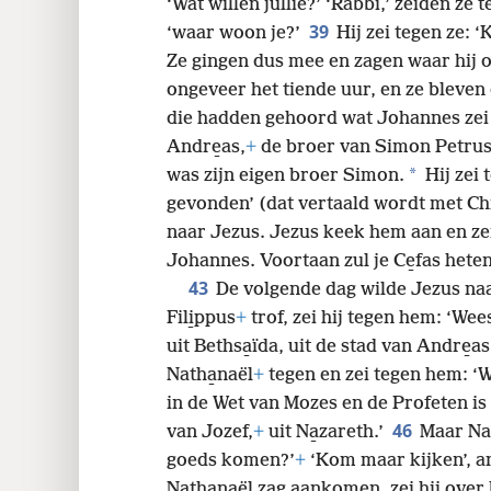
‘Wat willen jullie?’ ‘Rabbi,’ zeiden ze
39
‘waar woon je?’
Hij zei tegen ze: 
Ze gingen dus mee en zagen waar hij
ongeveer het tiende uur, en ze bleven
die hadden gehoord wat Johannes zei
Andre̱as,
+
de broer van Simon Petru
*
was zijn eigen broer Simon.
Hij zei 
gevonden’ (dat vertaald wordt met Chr
naar Jezus. Jezus keek hem aan en zei
Johannes. Voortaan zul je Ce̱fas heten
43
De volgende dag wilde Jezus naa
Fili̱ppus
+
trof, zei hij tegen hem: ‘Wee
uit Bethsa̱ïda, uit de stad van Andre̱a
Natha̱naël
+
tegen en zei tegen hem: 
in de Wet van Mozes en de Profeten is
46
van Jozef,
+
uit Na̱zareth.’
Maar Nat
goeds komen?’
+
‘Kom maar kijken’, a
Natha̱naël zag aankomen, zei hij over h