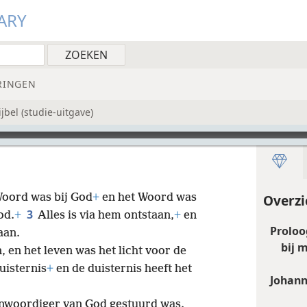
ARY
RINGEN
bel (studie-uitgave)
oord was bij God
+
en het Woord was
Overzi
3
od.
+
Alles is via hem ontstaan,
+
en
Proloo
aan.
bij 
, en het leven was het licht voor de
duisternis
+
en de duisternis heeft het
Johann
enwoordiger van God gestuurd was.