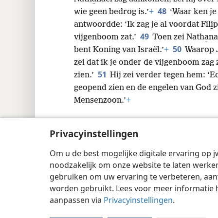
48
wie geen bedrog is.’
+
‘Waar ken je
antwoordde: ‘Ik zag je al voordat Fili̱
49
vijgenboom zat.’
Toen zei Natha̱na
50
bent Koning van Israël.’
+
Waarop J
zei dat ik je onder de vijgenboom zag 
51
zien.’
Hij zei verder tegen hem: ‘Ec
geopend zien en de engelen van God z
Mensenzoon.’
+
Privacyinstellingen
Om u de best mogelijke digitale ervaring op j
Copyright
© 2026 Watch Tower Bible and 
noodzakelijk om onze website te laten werken
gebruiken om uw ervaring te verbeteren, aan
worden gebruikt. Lees voor meer informatie 
aanpassen via
Privacyinstellingen
.