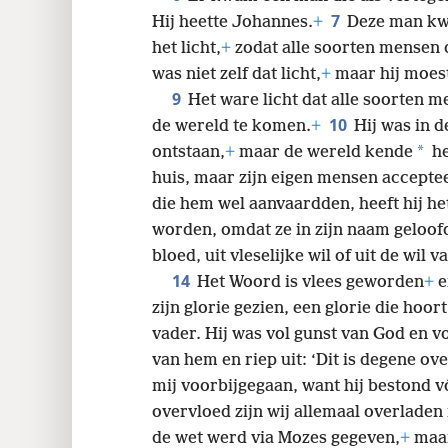
7
Hij heette Johannes.
+
Deze man kwa
24
het licht,
+
zodat alle soorten mensen
was niet zelf dat licht,
+
maar hij moest
32
9
Het ware licht dat alle soorten me
10
de wereld te komen.
+
Hij was in d
40
*
ontstaan,
+
maar de wereld kende
he
huis, maar zijn eigen mensen accepte
48
die hem wel aanvaardden, heeft hij h
worden, omdat ze in zijn naam geloof
bloed, uit vleselijke wil of uit de wil
14
Het Woord is vlees geworden
+
e
zijn glorie gezien, een glorie die hoo
vader. Hij was vol gunst van God en v
van hem en riep uit: ‘Dit is degene over
mij voorbijgegaan, want hij bestond vó
overvloed zijn wij allemaal overlade
de wet werd via Mozes gegeven,
+
maar